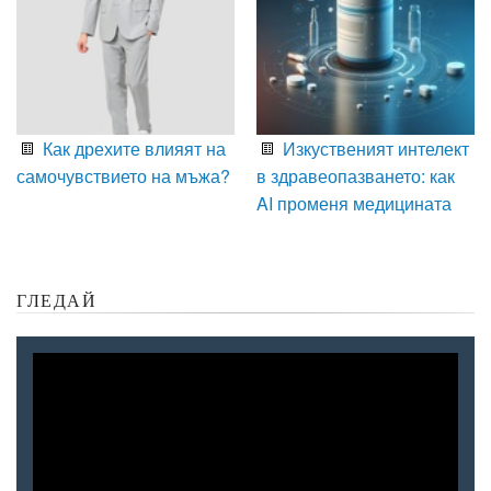
Как дрехите влияят на
Изкуственият интелект
самочувствието на мъжа?
в здравеопазването: как
AI променя медицината
ГЛЕДАЙ