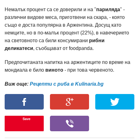
Немалък процент са се доверили и на "
париляда
" -
различни видове меса, приготвени на скара, - която
също е доста популярна в Аржентина. Досущ като
немците, но в по-малък процент (22%), в навечерието
на световното са били консумирани
рибни
деликатеси
, съобщават от foodpanda.
Предпочитаната напитка на аржентиците по време на
мондиала е било
виното
- при това червеното.
Виж още:
Рецепти с риба в Kulinaria.bg
Save