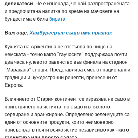
деликатеси
. Не е изненада, че най-разпространената
и предпочитана напитка по време на мачовете на
бундестима е била
бирата
.
Виж още:
Хамбургерът също има празник
Кухнята на Аржентина не отстъпва по нищо на
немската - точно както "гаучосите" поддържаха почти
два часа нулевото равенство във финала на стадион
"Маракана" снощи. Представлява смес от национални
традиции и чуждестранни рецепти, пренесени от
Европа.
Влиянието от Стария континент се изразява не само в
приготвянето на ястията, но също и в тяхното
сервиране и аранжиране. Определено зеленчуците са
един от основните продукти, които неимоверно
присъстват в почти всяко ястие независимо как -
като
гарнитура или просто салата
.