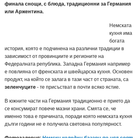
финала снощи, с блюда, традиционни за Германия
или Аржентина.
Немската
кухня има
богата
история, която е подчинена на различни традиции в
зависимост от провинциите и регионите на
Федералната република. Западна Германия например
е повлияна от френската и швейцарска кухня. Основен
продукт, на който се залага в тази част от страната, са
зеленчуците
- те присъстват в почти всяко ястие.
В южните части на Германия традиционно е прието да
се консумират повече мазни храни. Смята се, че
именно това е причината, поради която немската кухня
дълги години не е получила световна популярност.
Фотогалерия:
Немски коледни базари по цял свят