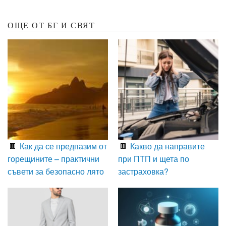
ОЩЕ ОТ БГ И СВЯТ
Как да се предпазим от
Какво да направите
горещините – практични
при ПТП и щета по
съвети за безопасно лято
застраховка?