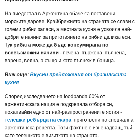
На пиедестал в Аржентина обаче са поставени
морските дарове. Крайбрежието на страната се слави с
големи рибни запаси, а местната кухня е усвоила най-
добрите начини за приготвянето на рибни деликатеси.
Тук
рибата може да бъде консумирана по
всевъзможни начини
- печена, пържена, пълнена,
варена, веяна, а също и като пълнеж в баница.
Виж още:
Вкусни предложения от бразилската
кухня
Според изследването на foodpanda 60% от
аржентинската нация е подкрепяла отбора си,
похапвайки едно от най-разпространените ястия -
телешки ребърца на скара
, приготвени по специална
аржентинска рецепта. Този факт не е изненадващ, тъй
като телешкото е визитката на страната.