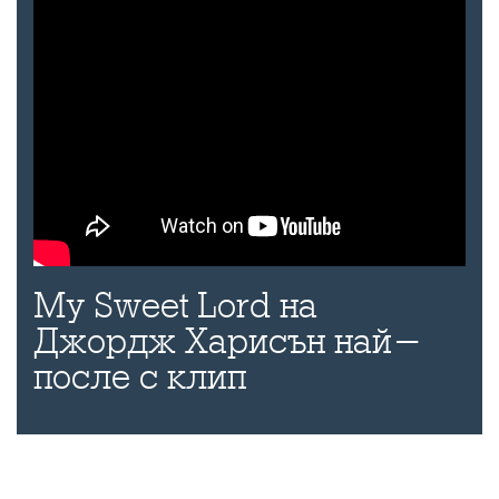
My Sweet Lord на
Джордж Харисън най-
после с клип