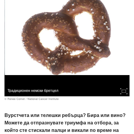
Традиционен немски бретцел
© Renee Comet / National Cancer Institute
Вурстчета или телешки ребърца? Бира или вино?
Можете да отпразнувате триумфа на отбора, за
който сте стискали палци и викали по време на