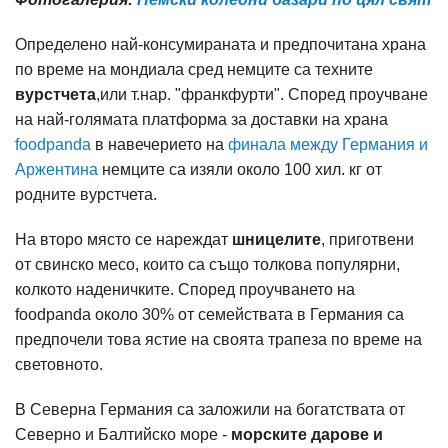
Определено най-консумираната и предпочитана храна
по време на мондиала сред немците са техните
вурстчета
,или т.нар. "франкфурти". Според проучване
на най-голямата платформа за доставки на храна
foodpanda
в навечерието на
финала между Германия и
Аржентина
немците са изяли около 100 хил. кг от
родните вурстчета.
На второ място се нареждат
шницелите
, приготвени
от свинско месо, които са също толкова популярни,
колкото наденичките. Според проучването на
foodpanda около 30% от семействата в Германия са
предпочели това ястие на своята трапеза по време на
световното.
В Северна Германия са заложили на богатствата от
Северно и Балтийско море -
морските дарове и