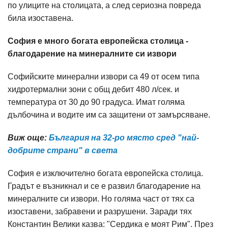
по улиците на столицата, а след сериозна повреда
била изоставена.
София е много богата европейска столица -
благодарение на минералните си извори
Софийските минерални извори са 49 от осем типа
хидротермални зони с общ дебит 480 л/сек. и
температура от 30 до 90 градуса. Имат голяма
дълбочина и водите им са защитени от замърсяване.
Виж още:
България на 32-ро място сред "най-
добрите страни" в света
София е изключително богата европейска столица.
Градът е възникнал и се е развил благодарение на
минералните си извори. Но голяма част от тях са
изоставени, забравени и разрушени. Заради тях
Константин Велики казва: "Сердика е моят Рим". През