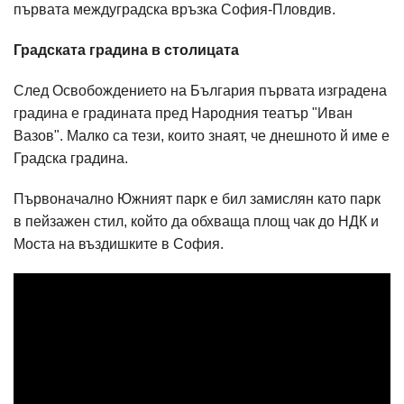
първата междуградска връзка София-Пловдив.
Градската градина в столицата
След Освобождението на България първата изградена
градина е градината пред Народния театър "Иван
Вазов". Малко са тези, които знаят, че днешното й име е
Градска градина.
Първоначално Южният парк е бил замислян като парк
в пейзажен стил, който да обхваща площ чак до НДК и
Моста на въздишките в София.