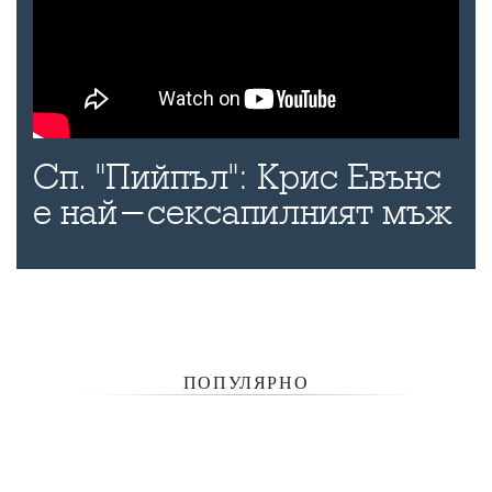
Сп. "Пийпъл": Крис Евънс
е най-сексапилният мъж
ПОПУЛЯРНО