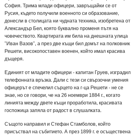
София. Трима млади офицери, завръщайки се от
Русия, където получили военното си образование,
донесли в столицата ни чудната техника, изобретена от
Александър Бел, която буквално променя пътя на
човечеството. Квартирата им била на днешната улица
"Иван Вазов", а през две къщи бил домът на полковник
Решети, високопоставен военен, който имал красива
дъщеря.
Единият от младите офицери - капитан Груев, изградил
телефонната връзка. Дали с тези си свързочни умения
офицерът е спечелил сърцето на г-ца Решети - не се
знае, но се говори, че на 26 ноември 1884 г., когато
линията между двете къщи проработила, красивата
госпожица запяла от радост в слушалката.
Същото направил и Стефан Стамболов, който
присъствал на събитието. А през 1899 г. е осъществена