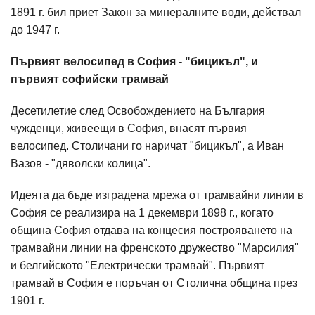
1891 г. бил приет Закон за минералните води, действал
до 1947 г.
Първият велосипед в София - "бицикъл", и
първият софийски трамвай
Десетилетие след Освобождението на България
чужденци, живеещи в София, внасят първия
велосипед. Столичани го наричат "бицикъл", а Иван
Вазов - "дяволски колица".
Идеята да бъде изградена мрежа от трамвайни линии в
София се реализира на 1 декември 1898 г., когато
община София отдава на концесия построяването на
трамвайни линии на френското дружество "Марсилия"
и белгийското "Електрически трамвай". Първият
трамвай в София е поръчан от Столична община през
1901 г.