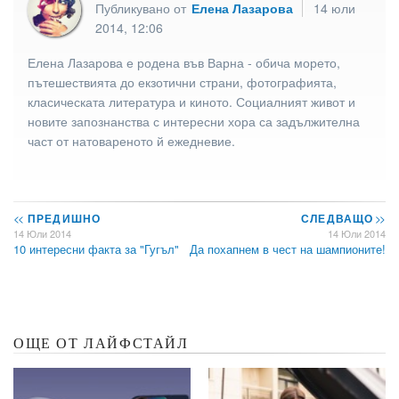
Публикувано от
Елена Лазарова
14 юли
2014, 12:06
Елена Лазарова е родена във Варна - обича морето,
пътешествията до екзотични страни, фотографията,
класическата литература и киното. Социалният живот и
новите запознанства с интересни хора са задължителна
част от натовареното й ежедневие.
<<
ПРЕДИШНО
СЛЕДВАЩО
>>
14 Юли 2014
14 Юли 2014
10 интересни факта за "Гугъл"
Да похапнем в чест на шампионите!
ОЩЕ ОТ ЛАЙФСТАЙЛ