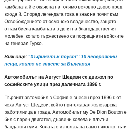
камбаната й е окачена на голямо вековно дърво пред
входа й. Според легендата това е знак на почит към
Освобождението от османско владичество, защото
оттам биела камбаната в деня на благодарствения
молебен, когато тържествено са посрещнати войските
на генерал Гурко.
Виж още:
"Хъфингтън поуст": 10 невероятни
неща, които не знаете за България
Автомобилът на Август Шедеви се движел по
софийските улици през далечната 1896 г.
Първият автомобил в София е внесен през 1896 г. от
чеха Август Шедеви, който притежавал железарска
работилница в града. Автомобилът му De Dion Bouton е
бил с парен двигател, дървени колела и плътни
бандажни гуми. Колата е използвана само няколко пъти