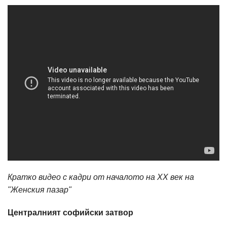
Кратко видео с кадри от началото на XX век на
"Женския пазар"
Централният софийски затвор