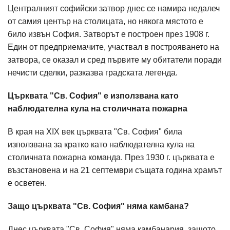
Централният софийски затвор днес се намира недалеч
от самия център на столицата, но някога мястото е
било извън София. Затворът е построен през 1908 г.
Един от предприемачите, участвал в построяването на
затвора, се оказал и сред първите му обитатели поради
нечисти сделки, разказва градската легенда.
Църквата "Св. София" е използвана като
наблюдателна кула на столичната пожарна
В края на XIX век църквата "Св. София" била
използвана за кратко като наблюдателна кула на
столичната пожарна команда. През 1930 г. църквата е
възстановена и на 21 септември същата година храмът
е осветен.
Защо църквата "Св. София" няма камбана?
Днес църквата "Св. София" няма камбанария, защото