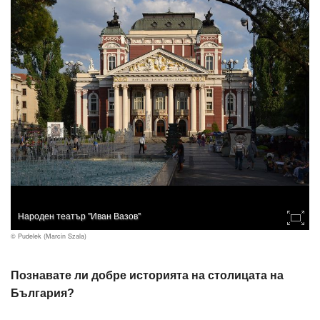
Народен театър "Иван Вазов"
© Pudelek (Marcin Szala)
Познавате ли добре историята на столицата на
България?