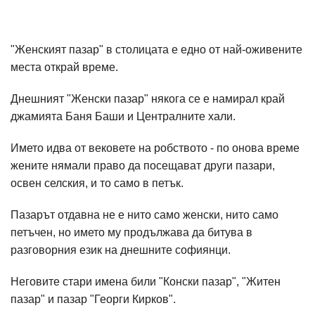
"Женският пазар" в столицата е едно от най-оживените
места открай време.
Днешният "Женски пазар" някога се е намирал край
джамията Баня Баши и Централните хали.
Името идва от вековете на робството - по онова време
жените нямали право да посещават други пазари,
освен селския, и то само в петък.
Пазарът отдавна не е нито само женски, нито само
петъчен, но името му продължава да битува в
разговорния език на днешните софиянци.
Неговите стари имена били "Конски пазар", "Житен
пазар" и пазар "Георги Кирков".