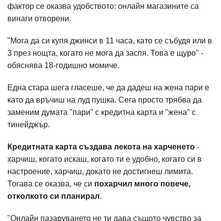
фактор се оказва удобството: онлайн магазините са
винаги отворени.
"Мога да си купя джинси в 11 часа, като се събудя или в
3 през нощта, когато не мога да заспя. Това е щуро" -
обяснява 18-годишно момиче.
Една стара шега гласеше, че да дадеш на жена пари е
като да връчиш на луд пушка. Сега просто трябва да
заменим думата "пари" с кредитна карта и "жена" с
тинейджър.
Кредитната карта създава лекота на харченето
-
харчиш, когато искаш, когато ти е удобно, когато си в
настроение, харчиш, докато не достигнеш лимита.
Тогава се оказва, че си
похарчил много повече,
отколкото си планирал
.
"Онлайн пазаруването не ти дава същото чувство за