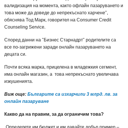
валидизация на момента, както офлайн пазаруването и
това може да доведе до непрекъснато харчене",
обяснява Тод Марк, говорител на Consumer Credit
Counseling Service.
Според данни на "Бизнес Старнадрт" родителите са
все по-загрижени заради онлайн пазаруването на
децата си.
Почти всяка марка, прицелена в младежкия сегмент,
има онлайн магазин, а това непрекъснато увеличава
изкушенията.
Виж още:
Българите са изхарчили 3 млрд. лв. за
онлайн пазаруване
Какво да на правим, за да ограничим това?
„Определете им бюджет и им давайте добър пример –