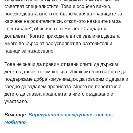
съветват специалистите. Това е особено важно,
понеже децата много по-бъзро усвояват навиците за
харчене на родителите си, отколкото навиците им за
спестяване", обясняват от Бизнес Стандарт и
допълват: "Когато приходите ви се увеличат, децата
много по-бързо от вас усвояват по-разточителни
навици за пазаруване."
Това не значи да правим отчаяни опити да държим
детето далече от компютъра. Изключително важно е да
поддържаме добра комуникация, да говорим с децата и
заедно да зададем правилата. Много по-вероятгно е
детето да спазва правилата, в чието създаване е
участвало.
Виж още:
Виртуалното пазаруване - все по-
мобилно