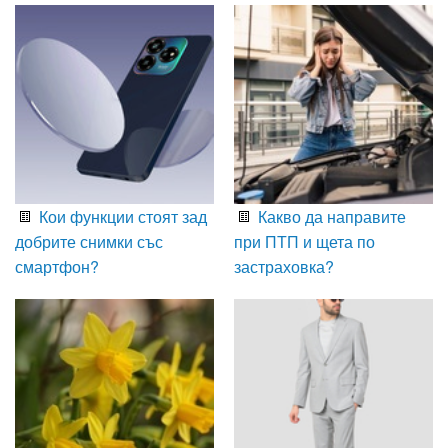
Кои функции стоят зад
Какво да направите
добрите снимки със
при ПТП и щета по
смартфон?
застраховка?