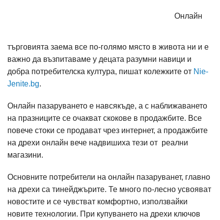
Онлайн
търговията заема все по-голямо място в живота ни и е
важно да възпитаваме у децата разумни навици и
добра потребителска култура, пишат колежките от
Nie-
Jenite.bg
.
Онлайн пазаруването е навсякъде, а с наближаването
на празниците се очакват скокове в продажбите. Все
повече стоки се продават чрез интернет, а продажбите
на дрехи онлайн вече надвишиха тези от реални
магазини.
Основните потребители на онлайн пазаруванет, главно
на дрехи са тинейджърите. Те много по-лесно усвояват
новостите и се чувстват комфортно, използвайки
новите технологии. При купуването на дрехи ключов