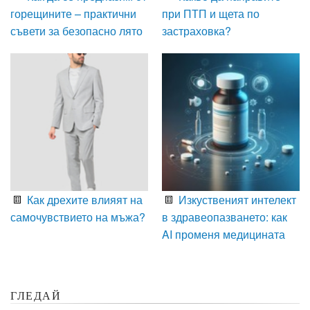
горещините – практични
при ПТП и щета по
съвети за безопасно лято
застраховка?
Как дрехите влияят на
Изкуственият интелект
самочувствието на мъжа?
в здравеопазването: как
AI променя медицината
ГЛЕДАЙ