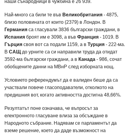
наши сънародници в чужбина е 26 939.
Най-много са били те във
Великобритания
- 4875,
близо половината от които (2379) в Лондон. В
Германия
са гласували 3836 български граждани, в
Испания
броят им е 3098, а във
Франция
- 1019. В
Гърция
своя вот са подали 1159, а в
Турция
- 222-ма.
В
САЩ
до урните са си направили труда да отидат
3592-ма български граждани, а в
Канада
- 986, сочат
обобщените данни на МВнР след изборната нощ.
Условието референдумът да е валиден беше да са
участвали повече гласоподаватели, отколкото на
предишния вот, когато активността достигна 48,66%.
Резултатът поне означава, че въпросът за
електронното гласуване влиза за обсъждане в
Народното събрание. Надявам се парламентът да
вземе решение, което да даде възможност на