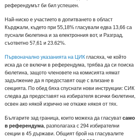
референдумът би бил успешен.
Най-ниско е участието в допитването в област
Кърджали, където при 55,18% гласували едва 13,66 са
пуснали бюлетина и за електронния вот, и Разград,
съответно 57,61 и 23.62%.
Първоначално указанията на ЦИК
гласяха, че който
иска да се включи в референдума, трябва да си поиска
бюлетина, защото членовете на комисията нямат
задължение да я предоставят още с влизане в
секцията. По обед бяха спуснати нови инструкции: СИК
следва да предоставят на избирателя всички бюлетини,
освен ако някой изрично не откаже някоя от тях.
Българите зад граница, които можеха да гласуват
само
в референдума
, разполагаха с 294 избирателни
секции в 45 държави. Общият брой на гласувалите