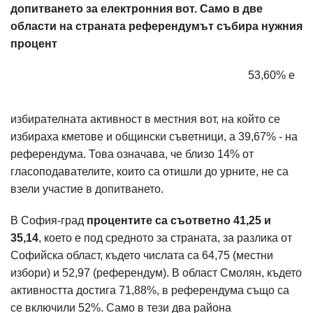
допитването за електронния вот. Само в две
области на страната референдумът събира нужния
процент
53,60% е
избирателната активност в местния вот, на който се
избираха кметове и общински съветници, а 39,67% - на
референдума. Това означава, че близо 14% от
гласоподавателите, които са отишли до урните, не са
взели участие в допитването.
В София-град
процентите са съответно 41,25 и
35,14
, което е под средното за страната, за разлика от
Софийска област, където числата са 64,75 (местни
избори) и 52,97 (референдум). В област Смолян, където
активността достига 71,88%, в референдума също са
се включили 52%. Само в тези два района