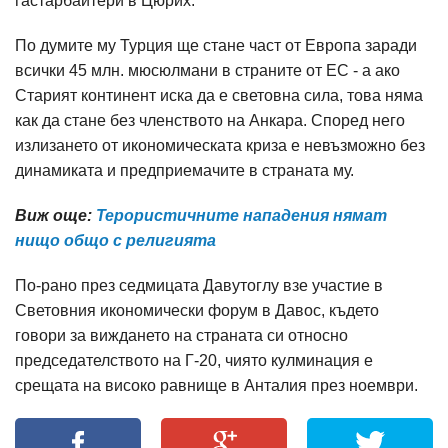
гастарбайтери в Цюрих.
По думите му Турция ще стане част от Европа заради
всички 45 млн. мюсюлмани в страните от ЕС - а ако
Старият континент иска да е световна сила, това няма
как да стане без членството на Анкара. Според него
излизането от икономическата криза е невъзможно без
динамиката и предприемачите в страната му.
Виж още:
Терористичните нападения нямат
нищо общо с религията
По-рано през седмицата Давутоглу взе участие в
Световния икономически форум в Давос, където
говори за виждането на страната си относно
председателството на Г-20, чиято кулминация е
срещата на високо равнище в Анталия през ноември.