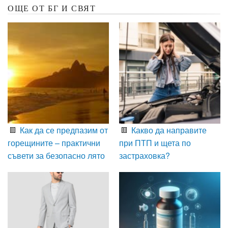
ОЩЕ ОТ БГ И СВЯТ
Как да се предпазим от
Какво да направите
горещините – практични
при ПТП и щета по
съвети за безопасно лято
застраховка?