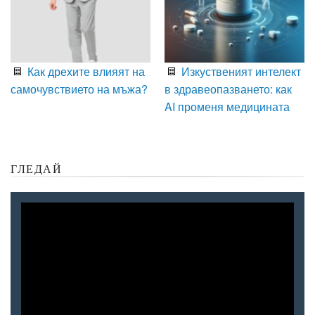
Как дрехите влияят на
Изкуственият интелект
самочувствието на мъжа?
в здравеопазването: как
AI променя медицината
ГЛЕДАЙ