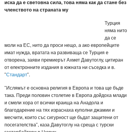
иска да е световна сила, това няма как да стане без
членството на страната му
Турция
няма нито
да се
моли на ЕС, нито да проси нещо, а ако европейците
имат нужда, вратата на развиваща се Турция е
отворена, заяви премиерът Ахмет Давутоглу, цитиран
от електронните издания в южната ни съседка и в.
"
Стандарт
".
"Ислямът е основна религия в Европа и това ще бъде
така. Преди половин столетие в Европа дойдоха млади
и смели хора от всички краища на Анадола и
благодарение на тях израснаха куполни джамии и
месчити, които със сигурност ще бъдат защитени от
посегателства", каза Давутоглу на среща с турски