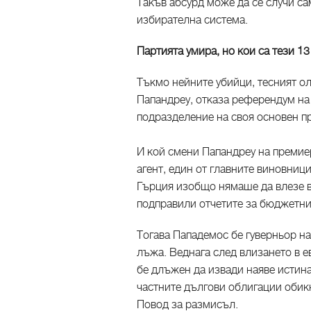
Такъв абсурд може да се случи с
избирателна система.
Партията умира, но кои са тези 1
Тъкмо нейните убийци, тесният ол
Папандреу, отказа референдум на 
подразделение на своя основен п
И кой смени Папандреу на премие
агент, един от главните виновници
Гърция изобщо нямаше да влезе в
подправили отчетите за бюджетн
Тогава Пападемос бе гуверньор на
лъжа. Веднага след влизането в е
бе длъжен да извади наяве истинат
частните дългови облигации обик
Повод за размисъл.