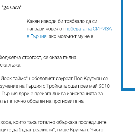
 "24 часа"
Kакви изводи би трябвало да си
направи човек от
победата на СИРИЗА
в Гърция
, ако мозъкът му не е
 бюджетна строгост, се оказа пълна
ска лъжа.
 Йорк таймс" нобеловият лауреат Пол Кругман се
умение на Гърция с Тройката още през май 2010
че Гърция дори е преизпълнила изискванията за
тът е точно обратен на прогнозите на
е хора, които така тотално объркаха последиците
ърците да бъдат реалисти", пише Кругман. Чисто