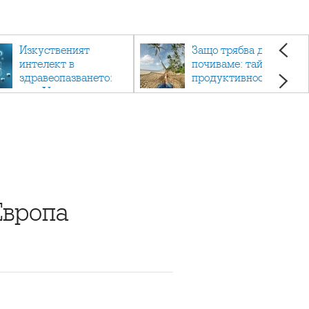
Изкуственият
Защо трябва да си
интелект в
почиваме: тайната на
здравеопазването:
продуктивността,
как AI променя
здравето и добрия
медицината
живот.
Европа