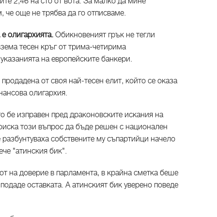
те 2,46 на сто от вота. За малко да мине
, че още не трябва да го отписваме.
 е олигархията.
Обикновеният грък не тегли
взема тесен кръг от трима-четирима
указанията на европейските банкери.
 продадена от своя най-тесен елит, който се оказа
нансова олигархия.
ато бе изправен пред драконовските искания на
оиска този въпрос да бъде решен с национален
е разбунтуваха собствените му съпартийци начело
ече "атинския бик".
от на доверие в парламента, в крайна сметка беше
 подаде оставката. А атинският бик уверено поведе