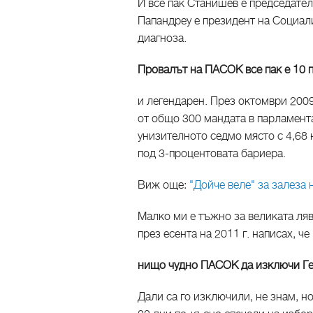
И все пак Станишев е председател
Папандреу е президент на Социал
диагноза.
Провалът на ПАСОК все пак е 10 
и легендарен. През октомври 2009 
от общо 300 мандата в парламента
унизителното седмо място с 4,68 
под 3-процентовата бариера.
Виж още:
"Дойче веле" за залеза
Малко ми е тъжно за великата ля
през есента на 2011 г. написах, че
нищо чудно ПАСОК да изключи Ге
Дали са го изключили, не знам, но