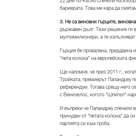
22 дни по-късно спечели на избори
бариерата. Това ме кара да смятам
3. Не са виновни гърците, виновна
държавен дълг. Тези решения ги 
мултимилионери, а те изпълняват 
Гърция бе провалена, предадена и
"пета колона" на европейската фи
Ще напомня, че през 2011 г., ког
Тройката, премиерът Папандреу п
референдум. Тогава срещу него с
с Венизелос, когото "Шпигел" нар
И въпреки че Папандреу спечели в
принуден от "петата колона" да си
партията си към гроба.