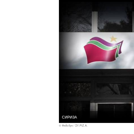
СИРИЗА
© Фейсбук / ΣΥ.ΡΙΖ.Α.