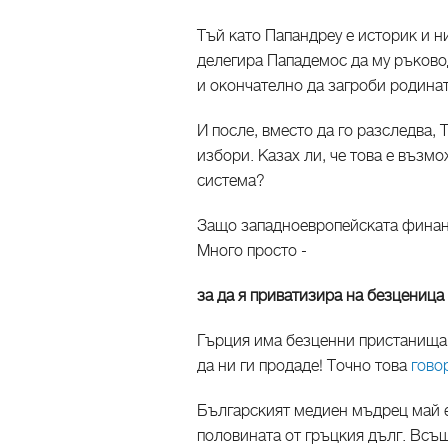
Тъй като Папандреу е историк и н
делегира Пападемос да му ръковод
и окончателно да загроби родинат
И после, вместо да го разследва, 
избори. Казах ли, че това е въз
система?
Защо западноевропейската финанс
Много просто -
за да я приватизира на безценица
Гърция има безценни пристанища,
да ни ги продаде! Точно това
гово
Българският медиен мъдрец май е
половината от гръцкия дълг. Всъ