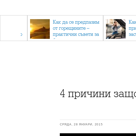
рез
Как да се предпазим
Ка
 - с
от горещините –
пр
ри отново
практични съвети за
за
та
безопасно лято
4 причини защ
СРЯДА, 28 ЯНУАРИ, 2015