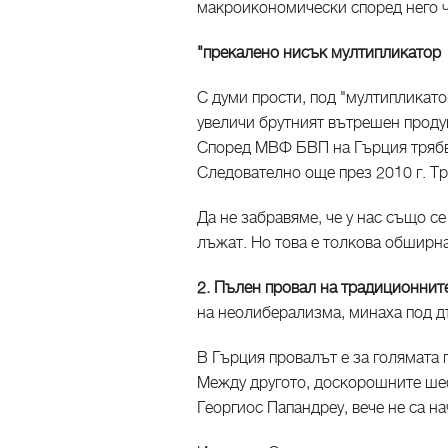
макроикономически според него 
"прекалено нисък мултипликатор
С думи прости, под "мултипликатор
увеличи брутният вътрешен продук
Според МВФ БВП на Гърция трябва
Следователно още през 2010 г. Тр
Да не забравяме, че у нас също с
лъжат. Но това е толкова обширна
2. Пълен провал на традиционнит
на неолиберализма, минаха под дъ
В Гърция провалът е за голямата 
Между другото, доскорошните ше
Георгиос Папандреу, вече не са на