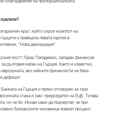
амо благодарение на пропорционалната
3 оцелели?
игархичен кръг, който скрои комплот на
гърците и превърна лявата партия в
ротивник, "Нова демокрация".
рския пост? Лукас Пападемос, западен финансов
 за дълговия капан на Гърция. Както е известно,
 еврозоната, ако нейните финансисти не бяха
ия дефицит.
 Банката на Гърция и пряко отговорен за тази
врозоната стана и зам.-председател на ЕЦБ. Тогава
а, но не би. Искам само да подчертая, че при
новено балканските чиновници вземат процент.