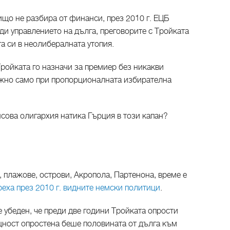
ищо не разбира от финанси, през 2010 г. ЕЦБ
и управлението на дълга, преговорите с Тройката
а си в неолибералната утопия.
Тройката го назначи за премиер без никакви
можно само при пропорционалната избирателна
ова олигархия натика Гърция в този капан?
 плажове, острови, Акропола, Партенона, време е
реха през 2010 г. видните немски политици
.
 убеден, че преди две години Тройката опрости
щност опростена беше половината от дълга към