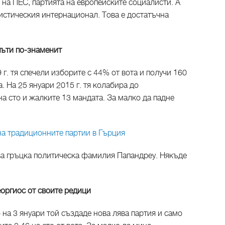
 на ПЕС, партията на европейските социалисти. А
истическия интернационал. Това е достатъчна
пъти по-знаменит
г. тя спечели изборите с 44% от вота и получи 160
. На 25 януари 2015 г. тя колабира до
на сто и жалките 13 мандата. За малко да падне
 на традиционните партии в Гърция
ва гръцка политическа фамилия Папандреу. Някъде
оргиос от своите редици
 на 3 януари той създаде нова лява партия и само