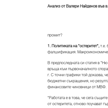
Анализ от Валери Найденов във в.
промит?
1. Политиката на "остеритет",
т.е.
фалшификация. Макроикономиче
В предпоследната си статия в "Ню
връща към първоначалното спораз
г. С точни графики той доказва, 
бюджетни съкращения, но резулта
финансовите чиновници от МВФ.
"Работата е в това, че сега същит
от остеритета, отново поучават г