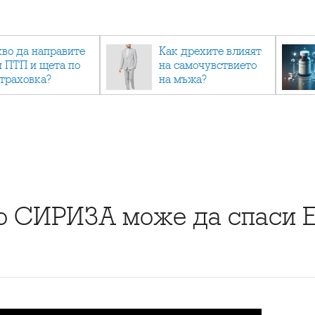
кво да направите
Как дрехите влияят
и ПТП и щета по
на самочувствието
страховка?
на мъжа?
о СИРИЗА може да спаси 