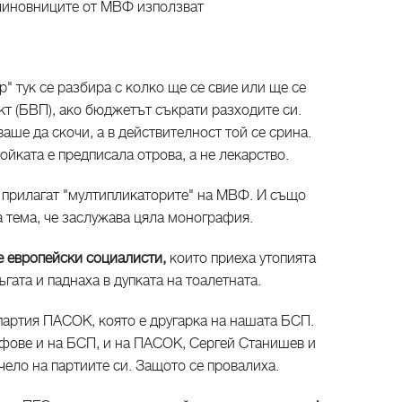
чиновниците от МВФ използват
" тук се разбира с колко ще се свие или ще се
т (БВП), ако бюджетът съкрати разходите си.
ше да скочи, а в действителност той се срина.
ойката е предписала отрова, а не лекарство.
е прилагат "мултипликаторите" на МВФ. И също
 тема, че заслужава цяла монография.
е европейски социалисти,
които приеха утопията
гата и паднаха в дупката на тоалетната.
партия ПАСОК, която е другарка на нашата БСП.
фове и на БСП, и на ПАСОК, Сергей Станишев и
чело на партиите си. Защото се провалиха.