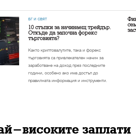
Фин
БГ И СВЯТ
сем
10 стъпки за начинаещ трейдър.
за
Откъде да започна форекс
търговията?
Както криптовалутите, така и форекс
търговията са привлекателен начин за
заработване на доход през последните
години, особено ако има достъп до
правилната информация и инструменти.
най-високите заплати