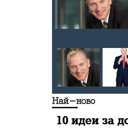
р и
вета пред
Най-ново
10 идеи за д