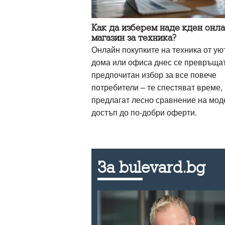
Как да изберем надежден онл
магазин за техника?
Онлайн покупките на техника от ую
дома или офиса днес се превръщат
предпочитан избор за все повече
потребители – те спестяват време,
предлагат лесно сравнение на мод
достъп до по-добри оферти.
За bulevard.bg
на фокус