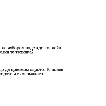
к да изберем надежден онлайн
азин за техника?
о да приемем еврото: 10 ползи
хората и икономиката