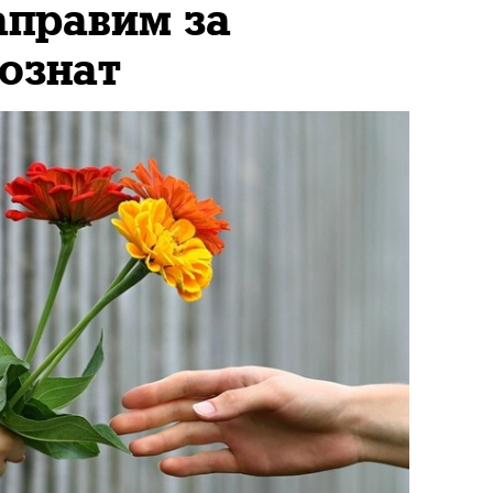
аправим за
ознат