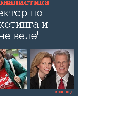
рналистика
ектор по
кетинга и
че веле"
evard.bg
те в ерата на
пропагандата
оток и
е и
виж още
о цяло