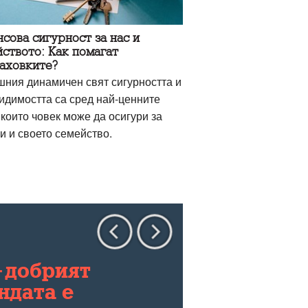
сова сигурност за нас и
ството: Как помагат
аховките?
шния динамичен свят сигурността и
идимостта са сред най-ценните
които човек може да осигури за
и и своето семейство.
-добрият
ндата е