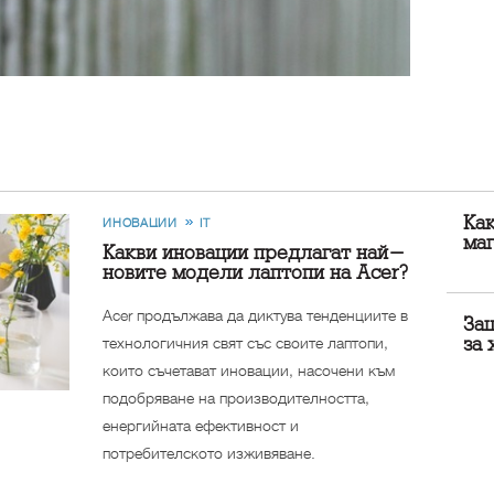
Ка
ИНОВАЦИИ
IT
маг
Какви иновации предлагат най-
новите модели лаптопи на Acer?
Acer продължава да диктува тенденциите в
Защ
технологичния свят със своите лаптопи,
за 
които съчетават иновации, насочени към
подобряване на производителността,
енергийната ефективност и
потребителското изживяване.