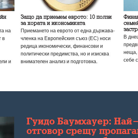
айн
Защо да приемем еврото: 10 ползи
Финан
за хората и икономиката
семей
застр
та на
Приемането на еврото от една държава-
В дне
 в
членка на Европейския съюз (ЕС) носи
предв
редица икономически, финансови и
неща, 
политически предимства, но и изисква
себе с
ели и
внимателен анализ и подготовка.
Гуидо Баумхауер: Най
отговор срещу пропага