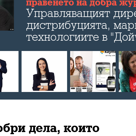
правенето на добра жу
Управляващият дир
дистрибуцията, мар
технологиите в "Дой
коментира пред Bul
развитието на медии
социалните мрежи, 
в информационния п
бъдещето на медиит
журналистиката кат
обри дела, които