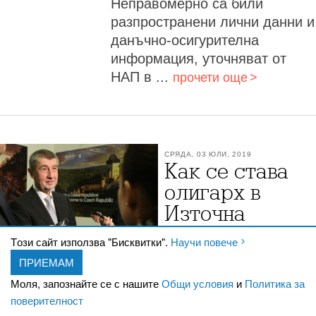
Неправомерно са били
разпространени лични данни и
данъчно-осигурителна
информация, уточняват от
НАП в ...
прочети още
СРЯДА, 03 ЮЛИ, 2019
Как се става
олигарх в
Източна
Европа
Tози сайт използва "Бисквитки".
Научи повече
Чешкият премиер Андрей Бабиш
ПРИЕМАМ
България, Румъния, Чехия,
Моля, запознайте се с нашите
Общи условия
и
Политика за
Унгария: в Източна Европа олигарсите
поверителност
осигуряват власт. Или пък властта