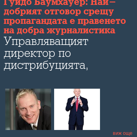
Гуидо Баумхауер: Най-
добрият отговор срещу
пропагандата е правенето
на добра журналистика
Управляващият
директор по
дистрибуцията,
маркетинга и
технологиите в "Дойче
веле" коментира пред
Bulevard.bg развитието
на медиите в ерата на
виж още
социалните мрежи,