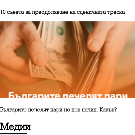
10 съветa за преодоляване на сценичната треска
Българите печелят пари по нов начин. Какъв?
медии