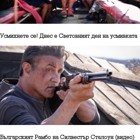
Усмихнете се! Днес е Световният ден на усмивката
Българският Рамбо на Силвестър Сталоун (видео)