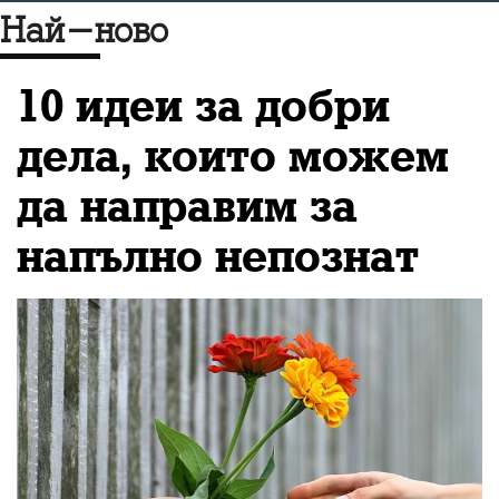
Най-ново
пропагандата в
информационния поток
10 идеи за добри
и бъдещето на медиите
дела, които можем
и журналистиката като
да направим за
цяло
напълно непознат