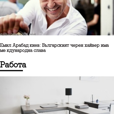
Емил Арабаджиев: Българският черен хайвер има
международна слава
работа