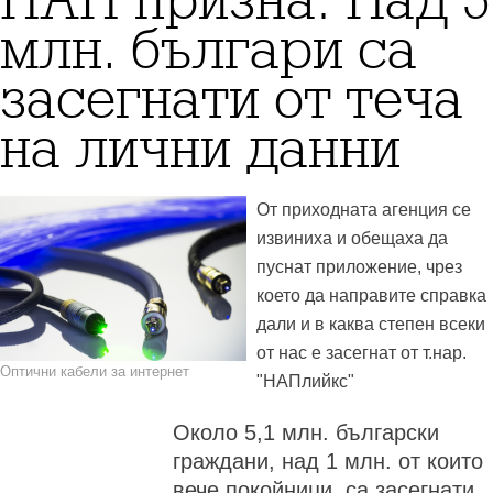
НАП призна: Над 5
млн. българи са
засегнати от теча
на лични данни
От приходната агенция се
извиниха и обещаха да
пуснат приложение, чрез
което да направите справка
дали и в каква степен всеки
от нас е засегнат от т.нар.
Оптични кабели за интернет
"НАПлийкс"
Около 5,1 млн. български
граждани, над 1 млн. от които
вече покойници, са засегнати