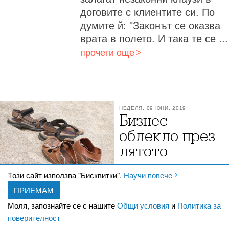
договите с клиентите си. По
думите й: "Законът се оказва
врата в полето. И така те се ...
прочети още
НЕДЕЛЯ, 09 ЮНИ, 2019
Бизнес
облекло през
лятото
Tози сайт използва "Бисквитки".
Научи повече
Фирменият дрескод е
Сандали
ПРИЕМАМ
задължителен и през най-
Моля, запознайте се с нашите
Общи условия
и
Политика за
горещия сезон.
поверителност