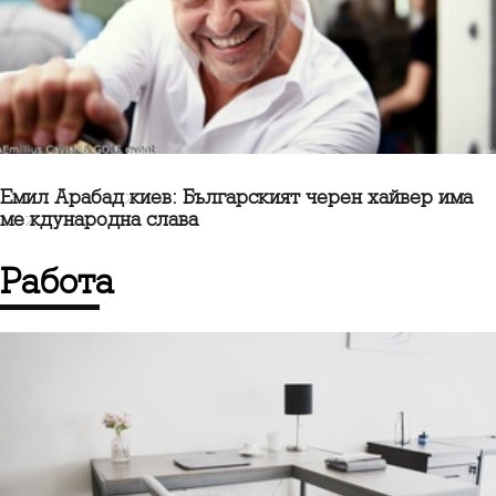
Емил Арабаджиев: Българският черен хайвер има
международна слава
работа