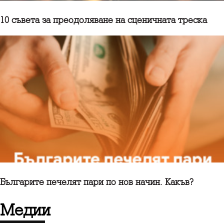
10 съветa за преодоляване на сценичната треска
Българите печелят пари по нов начин. Какъв?
медии