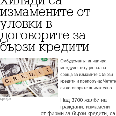
Хиляди са
измамените от
уловки в
договорите за
бързи кредити
Омбудсманът инициира
междуинституционална
среща за измамите с бързи
кредити и препоръча: Четете
си договорите внимателно
Кредит
Над 3700 жалби на
граждани, измамени
от фирми за бързи кредити, са