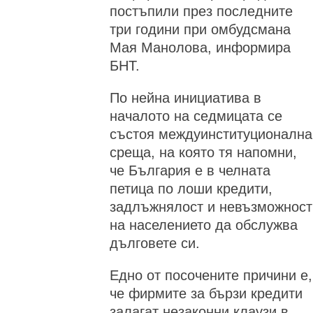
постъпили през последните
три години при омбудсмана
Мая Манолова, информира
БНТ.
По нейна инициатива в
началото на седмицата се
състоя междуинституционална
среща, на която тя напомни,
че България е в челната
петица по лоши кредити,
задлъжнялост и невъзможност
на населението да обслужва
дълговете си.
Едно от посочените причини е,
че фирмите за бързи кредити
залагат незаконни клаузи в