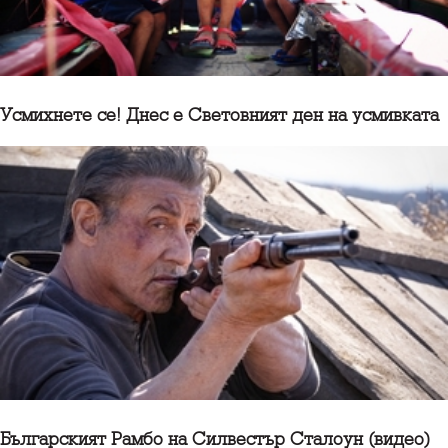
Усмихнете се! Днес е Световният ден на усмивката
Българският Рамбо на Силвестър Сталоун (видео)