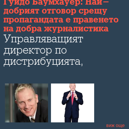
Гуидо Баумхауер: Най-
добрият отговор срещу
пропагандата е правенето
на добра журналистика
Управляващият
директор по
дистрибуцията,
маркетинга и
технологиите в "Дойче
веле" коментира пред
Bulevard.bg развитието
на медиите в ерата на
виж още
социалните мрежи,