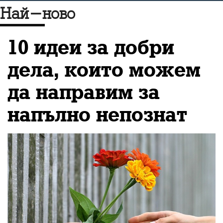
Най-ново
пропагандата в
информационния поток
10 идеи за добри
и бъдещето на медиите
дела, които можем
и журналистиката като
да направим за
цяло
напълно непознат