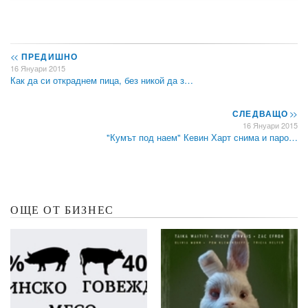
<<
ПРЕДИШНО
16 Януари 2015
Как да си откраднем пица, без никой да з…
СЛЕДВАЩО
>>
16 Януари 2015
"Кумът под наем" Кевин Харт снима и паро…
ОЩЕ ОТ БИЗНЕС