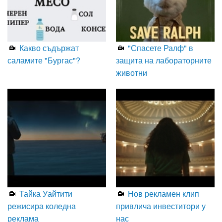
Какво съдържат
"Спасете Ралф" в
саламите "Бургас"?
защита на лабораторните
животни
Тайка Уайтити
Нов рекламен клип
режисира коледна
привлича инвеститори у
реклама
нас