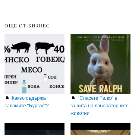
ОЩЕ ОТ БИЗНЕС
Какво съдържат
"Спасете Ралф" в
саламите "Бургас"?
защита на лабораторните
животни