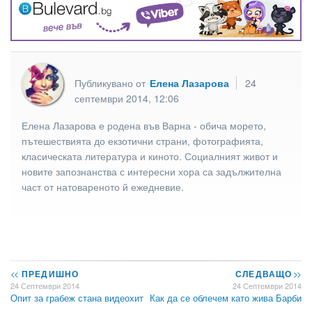
Публикувано от
Елена Лазарова
24
септември 2014, 12:06
Елена Лазарова е родена във Варна - обича морето,
пътешествията до екзотични страни, фотографията,
класическата литература и киното. Социалният живот и
новите запознанства с интересни хора са задължителна
част от натовареното й ежедневие.
<<
ПРЕДИШНО
СЛЕДВАЩО
>>
24 Септември 2014
24 Септември 2014
Опит за грабеж стана видеохит
Как да се облечем като жива Барби