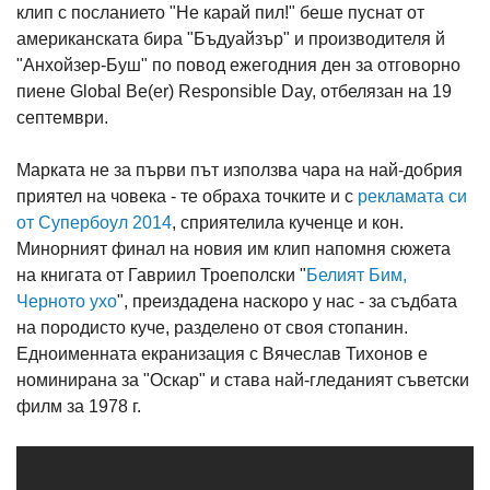
клип с посланието "Не карай пил!" беше пуснат от
американската бира "Бъдуайзър" и производителя й
"Анхойзер-Буш" по повод ежегодния ден за отговорно
пиене Global Be(er) Responsible Day, отбелязан на 19
септември.
Марката не за първи път използва чара на най-добрия
приятел на човека - те обраха точките и с
рекламата си
от Супербоул 2014
, сприятелила кученце и кон.
Минорният финал на новия им клип напомня сюжета
на книгата от Гавриил Троеполски "
Белият Бим,
Черното ухо
", преиздадена наскоро у нас - за съдбата
на породисто куче, разделено от своя стопанин.
Едноименната екранизация с Вячеслав Тихонов е
номинирана за "Оскар" и става най-гледаният съветски
филм за 1978 г.