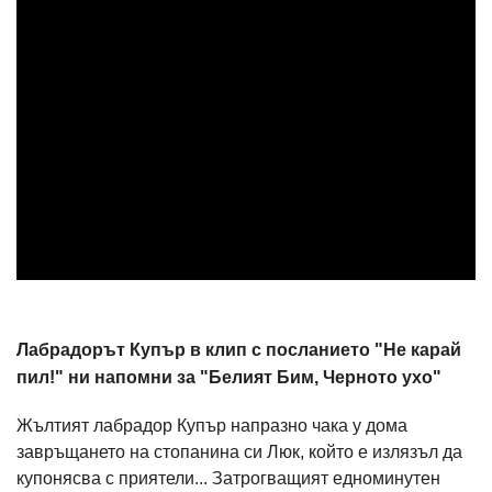
Лабрадорът Купър в клип с посланието "Не карай
пил!" ни напомни за "Белият Бим, Черното ухо"
Жълтият лабрадор Купър напразно чака у дома
завръщането на стопанина си Люк, който е излязъл да
купонясва с приятели... Затрогващият едноминутен