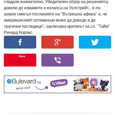
гледали внимателно. Убедителен обзор на решенията,
довели до измамите и колапса на Уолстрийт... в по-
широк смисъл посланието на "Вътрешна афера" е, че
американският оптимизъм може да доведе и до
трагични последици", заключава критикът на сп. "Тайм"
Ричард Корлис.
Save