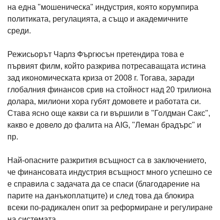
на една "мошеническа" индустрия, която корумпира
политиката, регулацията, а също и академичните
среди.
Режисьорът Чарлз Фъргюсън претендира това е
първият филм, който разкрива потресаващата истина
зад икономическата криза от 2008 г. Тогава, заради
глобалния финансов срив на стойност над 20 трилиона
долара, милиони хора губят домовете и работата си.
Става ясно още какви са ги вършили в "Голдман Сакс",
какво е довело до фалита на AIG, "Леман брадърс" и
пр.
Най-опасните разкрития всъщност са в заключението,
че финансовата индустрия всъщност много успешно се
е справила с задачата да се спаси (благодарение на
парите на данъкоплатците) и след това да блокира
всеки по-радикален опит за реформиране и регулиране
на системата.