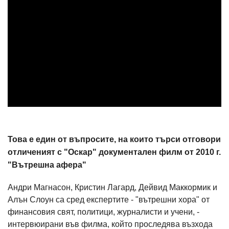
Това е един от въпросите, на които търси отговори
отличеният с "Оскар" документален филм от 2010 г.
"Вътрешна афера"
Андри Магнасон, Кристин Лагард, Дейвид Маккормик и
Алън Слоун са сред експертите - "вътрешни хора" от
финансовия свят, политици, журналисти и учени, -
интервюирани във филма, който проследява възхода