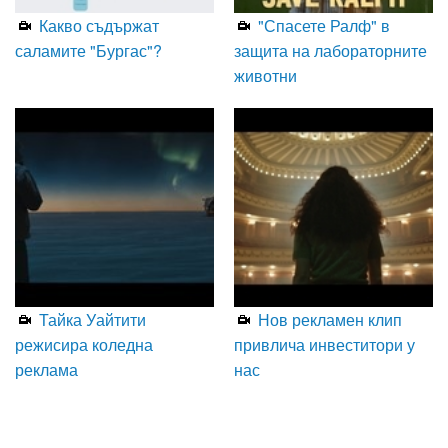
Какво съдържат
"Спасете Ралф" в
саламите "Бургас"?
защита на лабораторните
животни
Тайка Уайтити
Нов рекламен клип
режисира коледна
привлича инвеститори у
реклама
нас