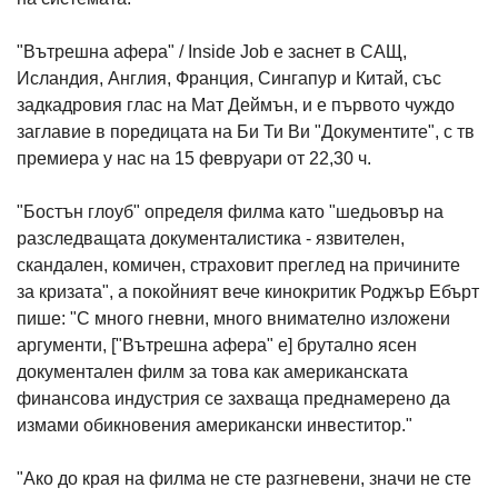
"Вътрешна афера" / Inside Job е заснет в САЩ,
Исландия, Англия, Франция, Сингапур и Китай, със
задкадровия глас на Мат Деймън, и е първото чуждо
заглавие в поредицата на Би Ти Ви "Документите", с тв
премиера у нас на 15 февруари от 22,30 ч.
"Бостън глоуб" определя филма като "шедьовър на
разследващата документалистика - язвителен,
скандален, комичен, страховит преглед на причините
за кризата", а покойният вече кинокритик Роджър Ебърт
пише: "С много гневни, много внимателно изложени
аргументи, ["Вътрешна афера" е] брутално ясен
документален филм за това как американската
финансова индустрия се захваща преднамерено да
измами обикновения американски инвеститор."
"Ако до края на филма не сте разгневени, значи не сте