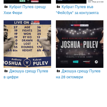
Кубрат Пулев срещу
Кубрат Пулев във
Хюи Фюри
"Фейсбук" за контузията
Джошуа срещу Пулев
Джошуа срещу Пулев
в цифри
на 28 октомври