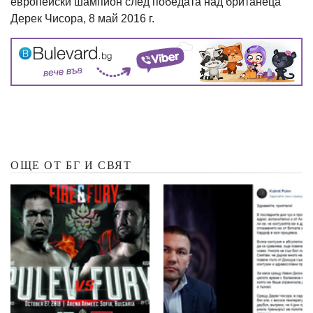
европейски шампион след победата над британеца
Дерек Чисора, 8 май 2016 г.
ОЩЕ ОТ БГ И СВЯТ