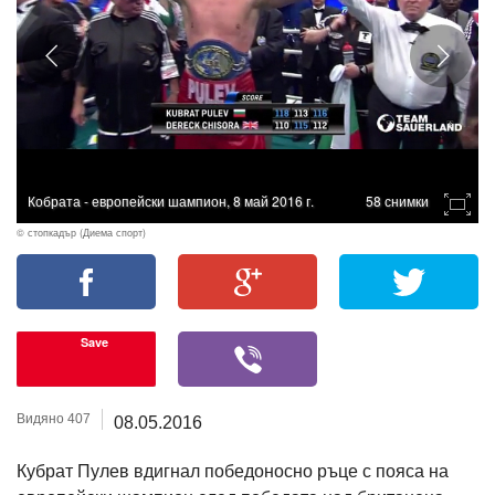
Кобрата - европейски шампион, 8 май 2016 г.
58 снимки
© стопкадър (Диема спорт)
Save
Видяно 407
08.05.2016
Кубрат Пулев вдигнал победоносно ръце с пояса на