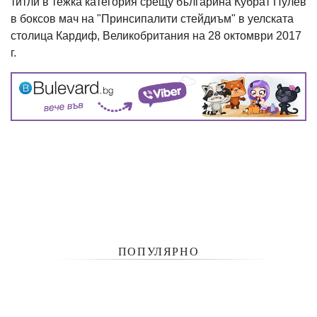
титли в тежка категория срещу българина Кубрат Пулев
в боксов мач на "Принсипалити стейдиъм" в уелската
столица Кардиф, Великобритания на 28 октомври 2017
г.
ПОПУЛЯРНО