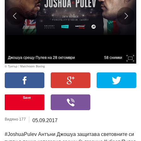
Джошуа срещу Пулев на 28 октомври
58 снимки
© Туитър / Matchroom Boxing
Save
Видяно 177
05.09.2017
#JoshuaPulev Антъни Джошуа защитава световните си