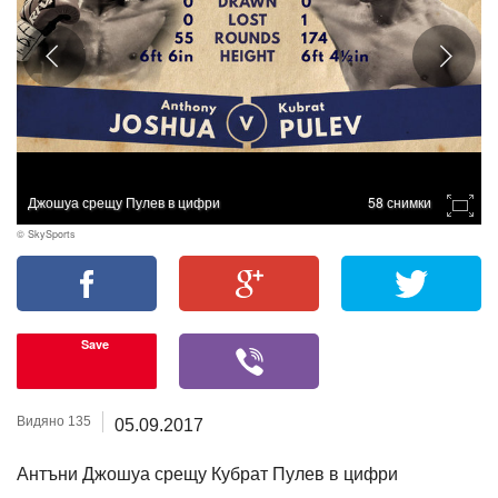
Джошуа срещу Пулев в цифри
58 снимки
© SkySports
Save
Видяно 135
05.09.2017
Антъни Джошуа срещу Кубрат Пулев в цифри