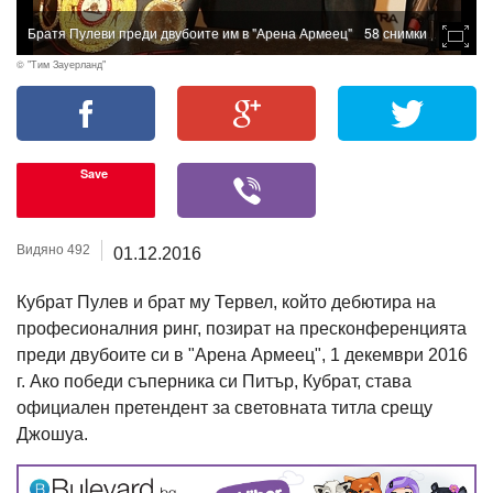
Братя Пулеви преди двубоите им в "Арена Армеец"
58 снимки
© "Тим Зауерланд"
Save
Видяно 492
01.12.2016
Кубрат Пулев и брат му Тервел, който дебютира на
професионалния ринг, позират на пресконференцията
преди двубоите си в "Арена Армеец", 1 декември 2016
г. Ако победи съперника си Питър, Кубрат, става
официален претендент за световната титла срещу
Джошуа.