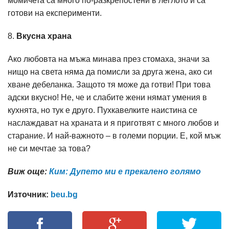
момичета са много по-разкрепостени в леглото и са
готови на експерименти.
8.
Вкусна храна
Ако любовта на мъжа минава през стомаха, значи за
нищо на света няма да помисли за друга жена, ако си
хване дебеланка. Защото тя може да готви! При това
адски вкусно! Не, че и слабите жени нямат умения в
кухнята, но тук е друго. Пухкавелките наистина се
наслаждават на храната и я приготвят с много любов и
старание. И най-важното – в големи порции. Е, кой мъж
не си мечтае за това?
Виж още:
Ким: Дупето ми е прекалено голямо
Източник:
beu.bg