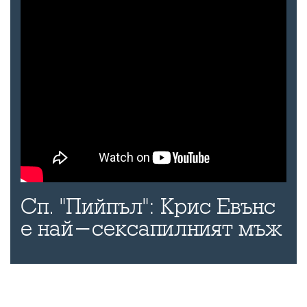
Сп. "Пийпъл": Крис Евънс
е най-сексапилният мъж