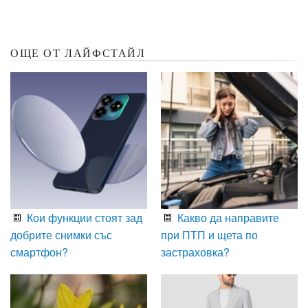
ОЩЕ ОТ ЛАЙФСТАЙЛ
Кои функции стоят зад
Какво да направите
добрите снимки със
при ПТП и щета по
смартфон?
застраховка?