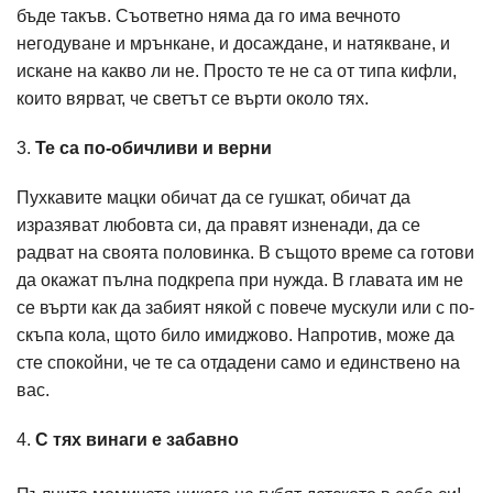
бъде такъв. Съответно няма да го има вечното
негодуване и мрънкане, и досаждане, и натякване, и
искане на какво ли не. Просто те не са от типа кифли,
които вярват, че светът се върти около тях.
3.
Те са по-обичливи и верни
Пухкавите мацки обичат да се гушкат, обичат да
изразяват любовта си, да правят изненади, да се
радват на своята половинка. В същото време са готови
да окажат пълна подкрепа при нужда. В главата им не
се върти как да забият някой с повече мускули или с по-
скъпа кола, щото било имиджово. Напротив, може да
сте спокойни, че те са отдадени само и единствено на
вас.
4.
С тях винаги е забавно