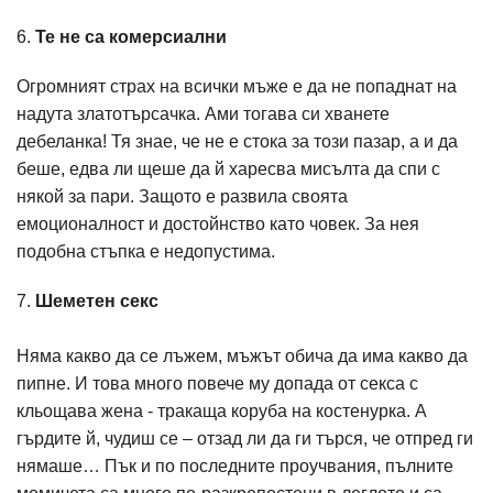
6.
Те не са комерсиални
Огромният страх на всички мъже е да не попаднат на
надута златотърсачка. Ами тогава си хванете
дебеланка! Тя знае, че не е стока за този пазар, а и да
беше, едва ли щеше да й харесва мисълта да спи с
някой за пари. Защото е развила своята
емоционалност и достойнство като човек. За нея
подобна стъпка е недопустима.
7.
Шеметен секс
Няма какво да се лъжем, мъжът обича да има какво да
пипне. И това много повече му допада от секса с
кльощава жена - тракаща коруба на костенурка. А
гърдите й, чудиш се – отзад ли да ги търся, че отпред ги
нямаше… Пък и по последните проучвания, пълните