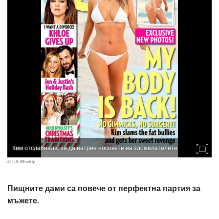
Ким отслабнала, за да натрие носовете на зложелателите
© US Weekly
Пищните дами са повече от перфектна партия за
мъжете.