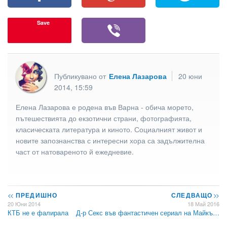
Save
Публикувано от
Елена Лазарова
20 юни
2014, 15:59
Елена Лазарова е родена във Варна - обича морето,
пътешествията до екзотични страни, фотографията,
класическата литература и киното. Социалният живот и
новите запознанства с интересни хора са задължителна
част от натовареното й ежедневие.
<<
ПРЕДИШНО
СЛЕДВАЩО
>>
20 Юни 2014
18 Май 2016
КТБ не е фалирала
Д-р Секс във фантастичен сериал на Майкъ…