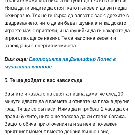
Пълните момичета никога не губят детското в себе си!
Няма да ги видите да стоят като пънове и да ви гледат
безизразно. Тях не ги бърка да влязат с вас с дрехите в
шадраванчето, нито да ви бъдат шумна агитка, докато
играете мач с приятели, и на фунийки да ги накарате да
играят, пак ще се навият. Те са наистина весели и
зареждащи с енергия момичета.
Виж още:
Eволюцията на Дженифър Лопес в
музикални клипове
5.
Те ще дойдат с вас навсякъде
Звъните и казвате на своята пищна дама, че след 10
минути идвате да я вземете и отивате на плаж в другия
град. Тя ще се съгласи! Няма да и трябват 2 часа да си
прави буклите, нито още толкова да си стегне багажа.
Защото обича приключенията и за нея е по-важен
приятният момент вместо добрия външен вид.