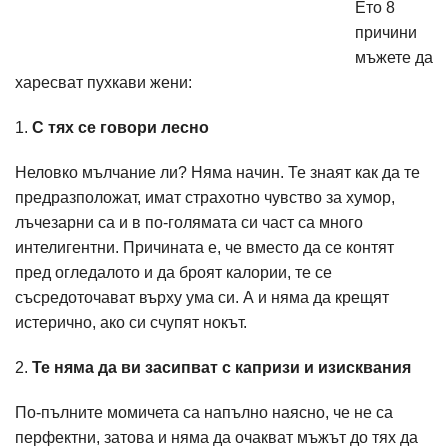
Ето 8
причини
мъжете да
харесват пухкави жени:
1.
С тях се говори лесно
Неловко мълчание ли? Няма начин. Те знаят как да те
предразположат, имат страхотно чувство за хумор,
лъчезарни са и в по-голямата си част са много
интелигентни. Причината е, че вместо да се контят
пред огледалото и да броят калории, те се
съсредоточават върху ума си. А и няма да крещят
истерично, ако си счупят нокът.
2.
Те няма да ви засипват с капризи и изисквания
По-пълните момичета са напълно наясно, че не са
перфектни, затова и няма да очакват мъжът до тях да