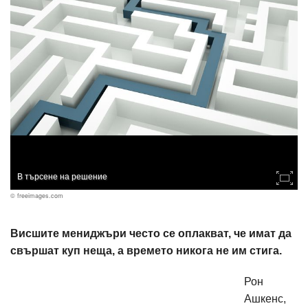
В търсене на решение
© freeimages.com
Висшите мениджъри често се оплакват, че имат да
свършат куп неща, а времето никога не им стига.
Рон
Ашкенс,