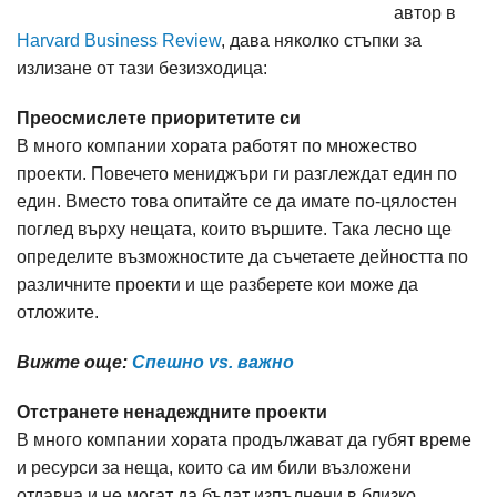
автор в
Harvard Business Review
, дава няколко стъпки за
излизане от тази безизходица:
Преосмислете приоритетите си
В много компании хората работят по множество
проекти. Повечето мениджъри ги разглеждат един по
един. Вместо това опитайте се да имате по-цялостен
поглед върху нещата, които вършите. Така лесно ще
определите възможностите да съчетаете дейността по
различните проекти и ще разберете кои може да
отложите.
Вижте още:
Спешно vs. важно
Отстранете ненадеждните проекти
В много компании хората продължават да губят време
и ресурси за неща, които са им били възложени
отдавна и не могат да бъдат изпълнени в близко