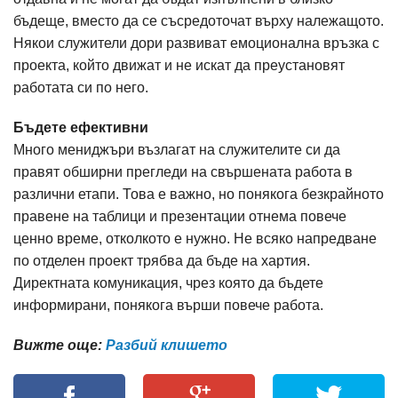
бъдеще, вместо да се съсредоточат върху належащото.
Някои служители дори развиват емоционална връзка с
проекта, който движат и не искат да преустановят
работата си по него.
Бъдете ефективни
Много мениджъри възлагат на служителите си да
правят обширни прегледи на свършената работа в
различни етапи. Това е важно, но понякога безкрайното
правене на таблици и презентации отнема повече
ценно време, отколкото е нужно. Не всяко напредване
по отделен проект трябва да бъде на хартия.
Директната комуникация, чрез която да бъдете
информирани, понякога върши повече работа.
Вижте още:
Разбий клишето