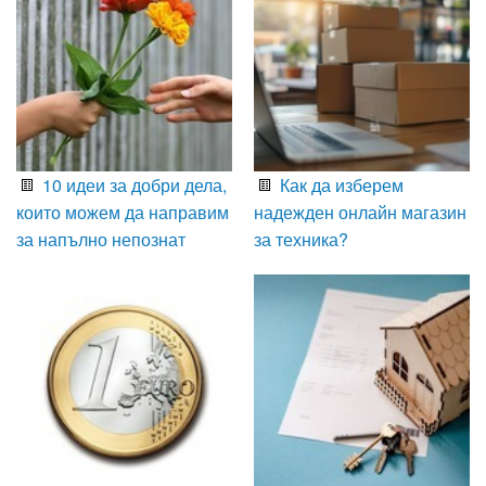
10 идеи за добри дела,
Как да изберем
които можем да направим
надежден онлайн магазин
за напълно непознат
за техника?