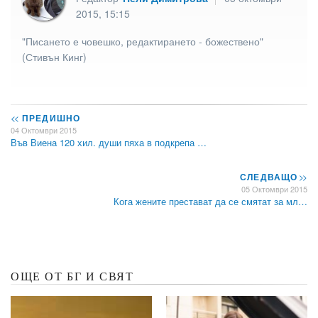
2015, 15:15
"Писането е човешко, редактирането - божествено"
(Стивън Кинг)
<<
ПРЕДИШНО
04 Октомври 2015
Във Виена 120 хил. души пяха в подкрепа …
СЛЕДВАЩО
>>
05 Октомври 2015
Кога жените престават да се смятат за мл…
ОЩЕ ОТ БГ И СВЯТ