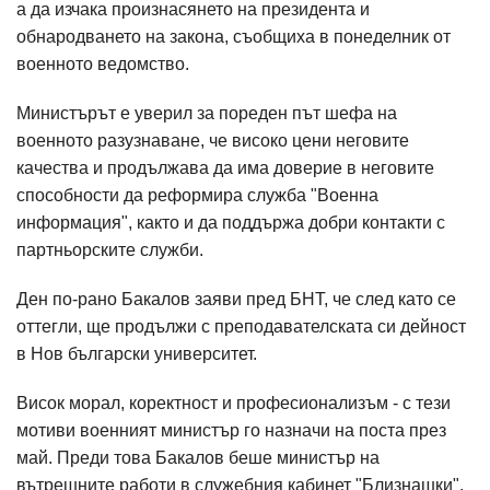
а да изчака произнасянето на президента и
обнародването на закона, съобщиха в понеделник от
военното ведомство.
Министърът е уверил за пореден път шефа на
военното разузнаване, че високо цени неговите
качества и продължава да има доверие в неговите
способности да реформира служба "Военна
информация", както и да поддържа добри контакти с
партньорските служби.
Ден по-рано Бакалов заяви пред БНТ, че след като се
оттегли, ще продължи с преподавателската си дейност
в Нов български университет.
Висок морал, коректност и професионализъм - с тези
мотиви военният министър го назначи на поста през
май. Преди това Бакалов беше министър на
вътрешните работи в служебния кабинет "Близнашки".