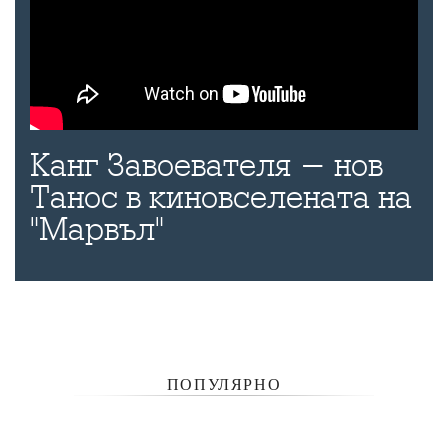
Канг Завоевателя - нов
Танос в киновселената на
"Марвъл"
ПОПУЛЯРНО