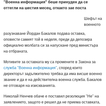
"Военна информация" беше принуден да се
оттегли на шестия месец, откакто зае поста
Шефът на
военното
разузнаване Йордан Бакалов подава оставка,
оповести самият той в неделя, преди да депозира
официално молбата си за напускане пред министъра
на отбраната.
Мотивите за оставката му са промените в Закона за
служба "Военна информация"
, според които
директорът задължително трябва да има висше военно
звание и да е на действителна военна служба. Бакалов
не отговаря на изискванията.
Николай Ненчев обаче е поставил резолюция "Не" на
заявлението, защото е решил да не приема оставката,