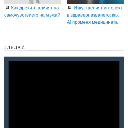
Как дрехите влияят на
Изкуственият интелект
самочувствието на мъжа?
в здравеопазването: как
AI променя медицината
ГЛЕДАЙ