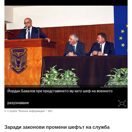
Йордан Бакалов при представянето му като шеф на военното
разузнаване
© Служба "Военна информация" / МО
Заради законови промени шефът на служба