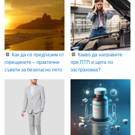
Как да се предпазим от
Какво да направите
горещините – практични
при ПТП и щета по
съвети за безопасно лято
застраховка?