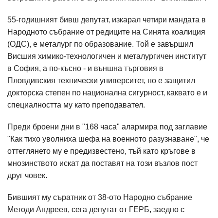
55-годишният бивш депутат, изкарал четири мандата в
Народното събрание от редиците на Синята коалиция
(ОДС), е металург по образование. Той е завършил
Висшия химико-технологичен и металургичен институт
в София, а по-късно - и външна търговия в
Пловдивския технически университет, но е защитил
докторска степен по национална сигурност, каквато е и
специалността му като преподавател.
Преди броени дни в "168 часа" алармира под заглавие
"Как тихо уволниха шефа на военното разузнаване", че
оттеглянето му е предизвестено, тъй като кръгове в
мнозинството искат да поставят на този възлов пост
друг човек.
Бившият му съратник от 38-ото Народно събрание
Методи Андреев, сега депутат от ГЕРБ, заедно с