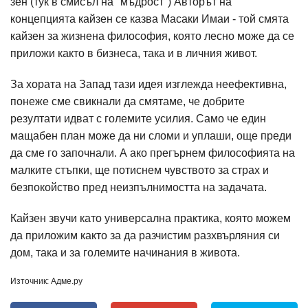
зен (тук в смисъл на "мъдрост") Авторът на
концепцията кайзен се казва Масаки Имаи - той смята
кайзен за жизнена философия, която лесно може да се
приложи както в бизнеса, така и в личния живот.
За хората на Запад тази идея изглежда неефективна,
понеже сме свикнали да смятаме, че добрите
резултати идват с големите усилия. Само че един
мащабен план може да ни сломи и уплаши, още преди
да сме го започнали. А ако прегърнем философията на
малките стъпки, ще потиснем чувството за страх и
безпокойство пред неизпълнимостта на задачата.
Кайзен звучи като универсална практика, която можем
да приложим както за да разчистим разхвърляния си
дом, така и за големите начинания в живота.
Източник: Адме.ру