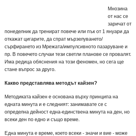
Мнозина
от нас се
заричат от
понеделник да тренират повече или пък от 1 януари да
откажат цигарите, да спрат мързелуването/
сърфирането из Мрежата/импулсивното пазаруване и
пр. В повечето случаи тези светли планове се провалят.
Има редица обяснения на този феномен, но сега ще
стане въпрос за друго.
Какво представлява методът кайзен?
Методиката кайзен е основана върху принципа на
едната минута и е следният: занимавате се с
определна дейност една-единствена минута на ден, но
всеки ден по едно и също време.
Една минута е време, което всеки - значи и вие - може