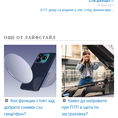
СЛЕДВАЩО
>>
10 Юли 2017
2171 деца са родени у нас след финансира…
ОЩЕ ОТ ЛАЙФСТАЙЛ
Кои функции стоят зад
Какво да направите
добрите снимки със
при ПТП и щета по
смартфон?
застраховка?