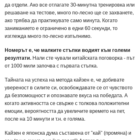
да отдели. Ако все отлагате 30-минутна тренировка или
решаване на тестове, много по-лесно ще се захванете,
ако трябва да практикувате само минута. Когато
заниманието е ограничено в едни 60 секунди, то
изглежда много по-лесно изпълнимо.
Номерът е, че малките стъпки водият към големи
резултати.
Нали сте чували китайската поговорка - път
от 1000 мили започва с първата стъпка.
Тайната на успеха на метода кайзен е, че добивате
увереност в силите си, освобождавате се от чувството
да безпомощност и опознавате вкуса на победата. А
когато активността се свърже с толкова положителни
емоции, вероятността да увеличите времето на пет,
после на 10 минути и т.н. е голяма.
Кайзен е японска дума съставена от "кай" (промяна) и