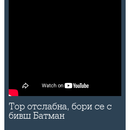
Тор отслабна, бори се с
бивш Батман