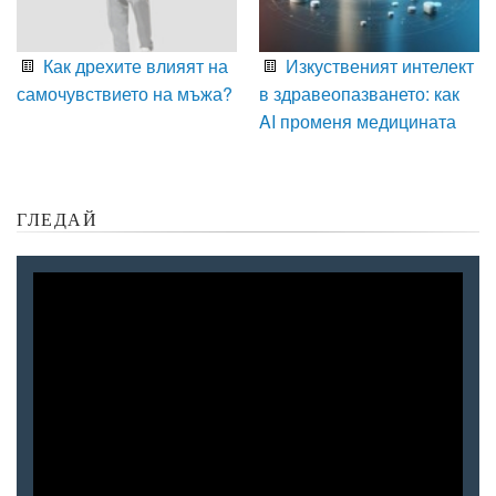
Как дрехите влияят на
Изкуственият интелект
самочувствието на мъжа?
в здравеопазването: как
AI променя медицината
ГЛЕДАЙ