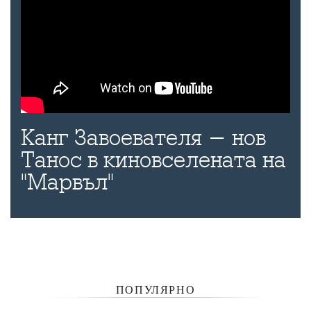
Канг Завоевателя - нов
Танос в киновселената на
"Марвъл"
ПОПУЛЯРНО