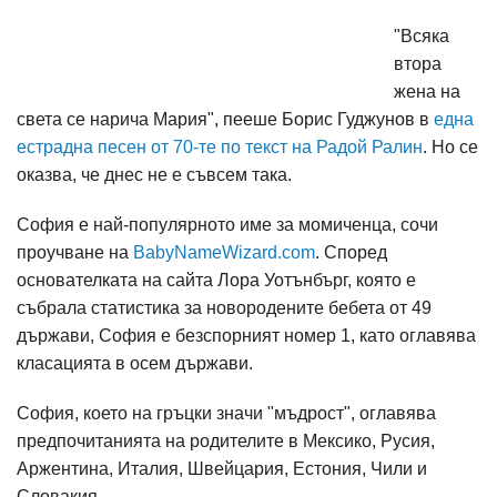
"Всяка
втора
жена на
света се нарича Мария", пееше Борис Гуджунов в
една
естрадна песен от 70-те по текст на Радой Ралин
. Но се
оказва, че днес не е съвсем така.
София е най-популярното име за момиченца, сочи
проучване на
BabyNameWizard.com
. Според
основателката на сайта Лора Уотънбърг, която е
събрала статистика за новородените бебета от 49
държави, София е безспорният номер 1, като оглавява
класацията в осем държави.
София, което на гръцки значи "мъдрост", оглавява
предпочитанията на родителите в Мексико, Русия,
Аржентина, Италия, Швейцария, Естония, Чили и
Словакия.