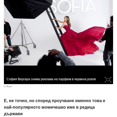
София Вергара снима реклама на парфюм в червена рокля
© Avon
Е, не точно, но според проучване именно това е
най-популярното момичешко име в редица
държави