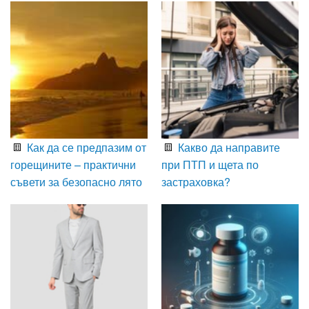
Как да се предпазим от
Какво да направите
горещините – практични
при ПТП и щета по
съвети за безопасно лято
застраховка?