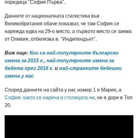
поредица "София Първа".
Данните от националната статистика във
Великобритания обаче показват, че там София се
нарежда едва на 29-о място, а първото място се заема
от Оливия, отбелязва в. "Индипендънт".
Виж още:
Кои са най-популярните български
имена за 2015 г.
,
най-популярните имена за
бебета през 2016 г.
и
най-странните бебешки
имена у нас
Според данните на сайта у нас номер 1 е Мария, а
София, както се нарича и столицата ни
, не е дори в Топ
20.