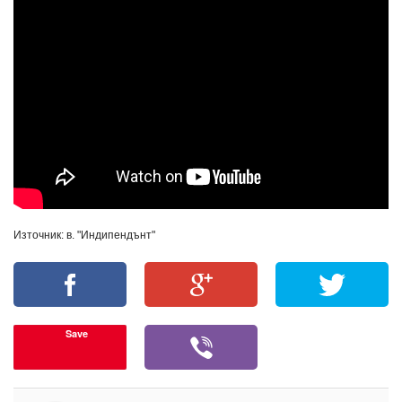
Източник: в. "Индипендънт"
Save