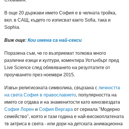
В още 20 държави името София е в челната тройка,
вкл. в САЩ, където го изписват както Sofia, така и
Sophia.
Виж още:
Кои имена са най-секси
Поразена съм, че го възприемат толкова много
различни езици и култури, коментира Уотънбърг пред
Live Science след обявяването на резултатите от
проучването през ноември 2015.
Извън религиозната символика, свързана с
личността
на света София в православието
, популярността на
името се отдава и на знаменитости като кинозвездата
София Лорен
и
София Вергара
от сериала "Модерно
семейство", която и тази година е най-високоплатената
тв актриса в света - или дори на детската анимационна