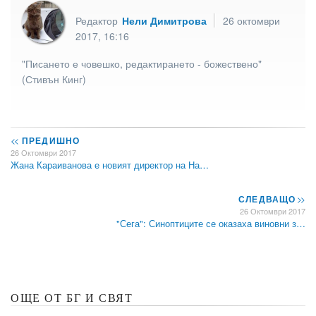
Редактор
Нели Димитрова
26 октомври
2017, 16:16
"Писането е човешко, редактирането - божествено"
(Стивън Кинг)
<<
ПРЕДИШНО
26 Октомври 2017
Жана Караиванова е новият директор на На…
СЛЕДВАЩО
>>
26 Октомври 2017
"Сега": Синоптиците се оказаха виновни з…
ОЩЕ ОТ БГ И СВЯТ