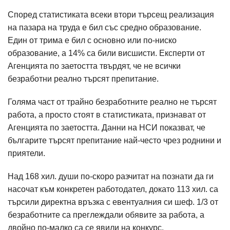
Според статистиката всеки втори търсещ реализация
на пазара на труда е бил със средно образование.
Един от трима е бил с основно или по-ниско
образование, а 14% са били висшисти. Експерти от
Агенцията по заетостта твърдят, че не всички
безработни реално търсят препитание.
Голяма част от трайно безработните реално не търсят
работа, а просто стоят в статистиката, признават от
Агенцията по заетостта. Данни на НСИ показват, че
българите търсят препитание най-често чрез роднини и
приятели.
Над 168 хил. души по-скоро разчитат на познати да ги
насочат към конкретен работодател, докато 113 хил. са
търсили директна връзка с евентуалния си шеф. 1/3 от
безработните са преглеждали обявите за работа, а
двойно по-малко са се явили на конкурс.