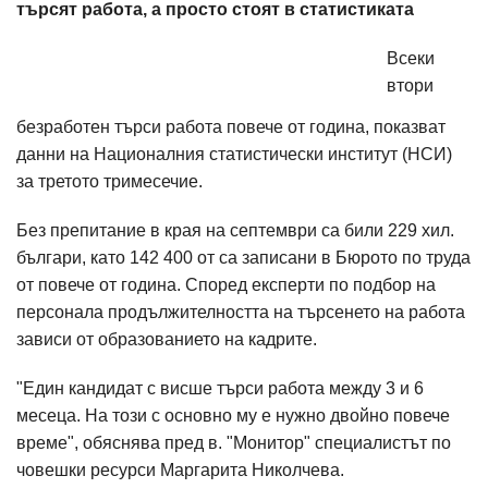
търсят работа, а просто стоят в статистиката
Всеки
втори
безработен търси работа повече от година, показват
данни на Националния статистически институт (НСИ)
за третото тримесечие.
Без препитание в края на септември са били 229 хил.
българи, като 142 400 от са записани в Бюрото по труда
от повече от година. Според експерти по подбор на
персонала продължителността на търсенето на работа
зависи от образованието на кадрите.
"Един кандидат с висше търси работа между 3 и 6
месеца. На този с основно му е нужно двойно повече
време", обяснява пред в. "Монитор" специалистът по
човешки ресурси Маргарита Николчева.