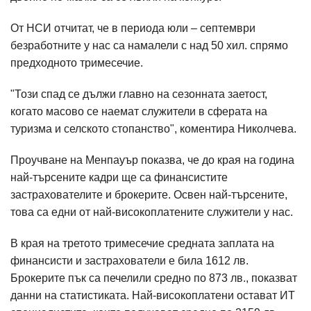
От НСИ отчитат, че в периода юли – септември
безработните у нас са намалели с над 50 хил. спрямо
предходното тримесечие.
"Този спад се дължи главно на сезонната заетост,
когато масово се наемат служители в сферата на
туризма и селското стопанство", коментира Николчева.
Проучване на Менпауър показва, че до края на година
най-търсените кадри ще са финансистите
застрахователите и брокерите. Освен най-търсените,
това са едни от най-високоплатените служители у нас.
В края на третото тримесечие средната заплата на
финансисти и застрахователи е била 1612 лв.
Брокерите пък са печелили средно по 873 лв., показват
данни на статистиката. Най-високоплатени остават ИТ