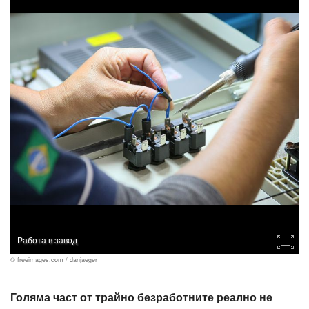
Работа в завод
© freeimages.com / danjaeger
Голяма част от трайно безработните реално не