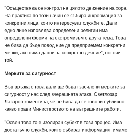
"Осъществява се контрол на цялото движение на хора.
На практика по този начин се събира информация за
конкретни лица, които интересуват службите. Дали
едно лице изповядва определени религии има
определени форми на екстремизъм е друга тема. Това
не бива да бъде повод ние да предприемем конкретни
мерки, ако няма данни за конкретно деяние", посочи
той.
Мерките за сигурност
Във връзка с това дали ще бъдат засилени мерките за
сигурност у нас след вчерашната атака, Светлозар
Лазаров коментира, че не бива да се говори публично
какво прави Министерството на вътрешните работи.
"Освен това то е изолиран субект в този процес. Има
достатъчно служби, които събират информация, имаме