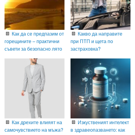
Как да се предпазим от
Какво да направите
горещините – практични
при ПТП и щета по
съвети за безопасно лято
застраховка?
Как дрехите влияят на
Изкуственият интелект
самочувствието на мъжа?
в здравеопазването: как