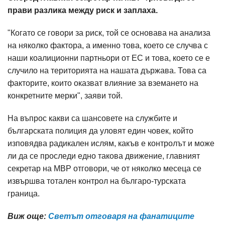
прави разлика между риск и заплаха.
"Когато се говори за риск, той се основава на анализа
на няколко фактора, а именно това, което се случва с
наши коалиционни партньори от ЕС и това, което се е
случило на територията на нашата държава. Това са
факторите, които оказват влияние за вземането на
конкретните мерки", заяви той.
На въпрос какви са шансовете на службите и
българската полиция да уловят един човек, който
изповядва радикален ислям, какъв е контролът и може
ли да се проследи едно такова движение, главният
секретар на МВР отговори, че от няколко месеца се
извършва тотален контрол на българо-турската
граница.
Виж още:
Светът отговаря на фанатиците