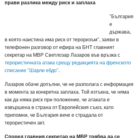
прави разлика между риск и заплаха
"България
е
държава,
в която наистина има риск от тероризъм", заяви в
телефонен разговор от ефира на БНТ главният
секретар на МВР Светлозар Лазаров във връзка с
терористичната атака срещу редакцията на френското
списание "Шарли ебдо"
.
Лазаров обаче допълни, че не разполага с информация
в момента за конкретна заплаха. Той изтъкна, че няма
как да няма риск при положение, че атаката е
извършена в страна от Европейския съюз, като
припомни, че България вече е страдала от
терористичен акт.
Според главния секретар на МВР трябва да се