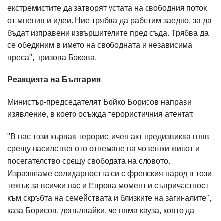
екстремистите да затворят устата на свободния поток
от мнения и идеи. Ние трябва да работим заедно, за да
бъдат изправени извършителите пред съда. Трябва да
се обединим в името на свободната и независима
преса", призова Бокова.
Реакцията на България
Министър-председателят Бойко Борисов направи
изявление, в което осъжда терористичния атентат.
"В нас този кървав терористичен акт предизвиква гняв
срещу насилственото отнемане на човешки живот и
посегателство срещу свободата на словото.
Изразяваме солидарността си с френския народ в този
тежък за всички нас и Европа момент и съпричастност
към скръбта на семействата и близките на загиналите",
каза Борисов, допълвайки, че няма кауза, която да