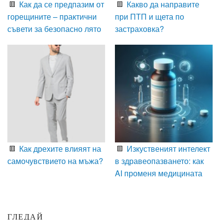
Как да се предпазим от
Какво да направите
горещините – практични
при ПТП и щета по
съвети за безопасно лято
застраховка?
Как дрехите влияят на
Изкуственият интелект
самочувствието на мъжа?
в здравеопазването: как
AI променя медицината
ГЛЕДАЙ