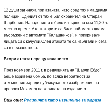
12 души загинаха при атаката, като сред тях има двама
полицаи. Единият от тях е бил охранител на Стефан
Шарбоние. Нападението е било извършено към 11,30 ч.
местно време. Атентаторите са били най-малко двама,
въоръжени с автомати "Калашников", и прикривали
лицата си с качулки.След атаката те са избягали и сега
са в неизвестност.
Втори атентат срещу изданието
През ноември 2011 г. в редакцията на "Шарли Ебдо"
беше взривена бомба, по всяка вероятност за
отмъщение заради публикуваното изображение на
пророка Мохамед на корицата на изданието.
Виж още:
Религията като извинение за омраза