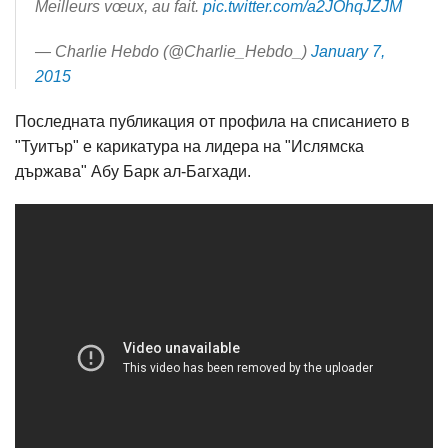
Meilleurs vœux, au fait.
pic.twitter.com/a2JOhqJZJM
— Charlie Hebdo (@Charlie_Hebdo_)
January 7,
2015
Последната публикация от профила на списанието в
"Туитър" е карикатура на лидера на "Ислямска
държава" Абу Барк ал-Багхади.