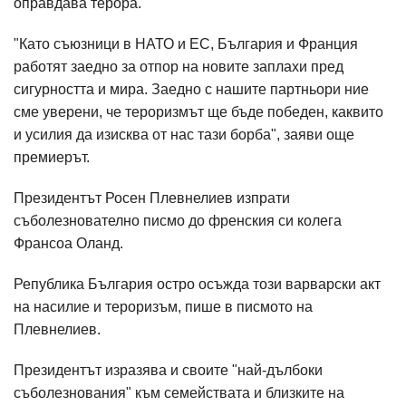
оправдава терора.
"Като съюзници в НАТО и ЕС, България и Франция
работят заедно за отпор на новите заплахи пред
сигурността и мира. Заедно с нашите партньори ние
сме уверени, че тероризмът ще бъде победен, каквито
и усилия да изисква от нас тази борба", заяви още
премиерът.
Президентът Росен Плевнелиев изпрати
съболезнователно писмо до френския си колега
Франсоа Оланд.
Република България остро осъжда този варварски акт
на насилие и тероризъм, пише в писмото на
Плевнелиев.
Президентът изразява и своите "най-дълбоки
съболезнования" към семействата и близките на