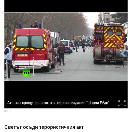
Атентат срещу френското сатирично издание "Шарли Ебдо"
© RT
Светът осъди терористичния акт