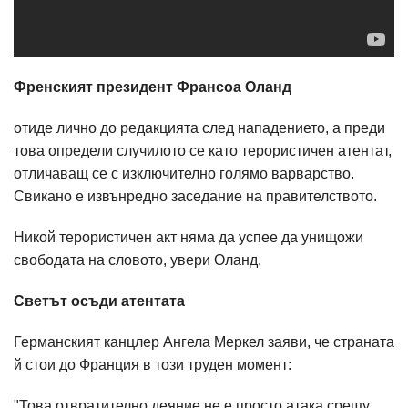
Френският президент Франсоа Оланд
отиде лично до редакцията след нападението, а преди
това определи случилото се като терористичен атентат,
отличаващ се с изключително голямо варварство.
Свикано е извънредно заседание на правителството.
Никой терористичен акт няма да успее да унищожи
свободата на словото, увери Оланд.
Светът осъди атентата
Германският канцлер Ангела Меркел заяви, че страната
й стои до Франция в този труден момент:
"Това отвратително деяние не е просто атака срещу