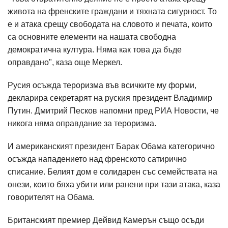
живота на френските граждани и тяхната сигурност. То
е и атака срещу свободата на словото и печата, които
са основните елементи на нашата свободна
демократична култура. Няма как това да бъде
оправдано", каза още Меркел.
Русия осъжда тероризма във всичките му форми,
декларира секретарят на руския президент Владимир
Путин. Дмитрий Песков напомни пред РИА Новости, че
никога няма оправдание за тероризма.
И американският президент Барак Обама категорично
осъжда нападението над френското сатирично
списание. Белият дом е солидарен със семействата на
онези, които бяха убити или ранени при тази атака, каза
говорителят на Обама.
Британският премиер Дейвид Камерън също осъди