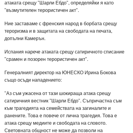
атаката срещу "Шарли Ебдо", определяйки я като
"възмутителен терористичен акт".
Ние заставаме с френския народ в борбата срещу
тероризма и в защитата на свободата на печата,
допълни Камерън.
Испания нарече атаката срещу сатиричното списание
"срамен и позорен терористичен акт".
Генералният директор на ЮНЕСКО Ирина Бокова
също осъди нападението:
"Аз съм ужасена от тази шокираща атака срещу
сатиричния вестник "Шарли Ебдо". Съпричастна съм
към трагедията на семействата на загиналите и
ранените. Това е повече от лична трагедия. Това е
атака срещу медиите и свободата на словото.
Световната общност не може да позволи на