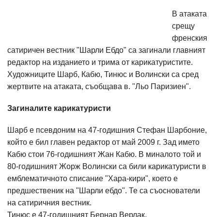
В атаката
срещу
френския
сатиричен вестник "Шарли Ебдо" са загинали главният
редактор на изданието и трима от карикатуристите.
Художниците Шарб, Кабю, Тинюс и Волински са сред
жертвите на атаката, съобщава в. "Льо Паризиен".
Загиналите карикатуристи
Шарб е псевдоним на 47-годишния Стефан Шарбоние,
който е бил главен редактор от май 2009 г. Зад името
Кабю стои 76-годишният Жан Кабю. В миналото той и
80-годишният Жорж Волински са били карикатуристи в
емблематичното списание "Хара-кири", което е
предшественик на "Шарли ебдо". Те са съоснователи
на сатиричния вестник.
Тинюс е 47-годишният Бернар Верлак.