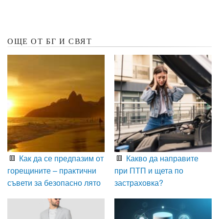
ОЩЕ ОТ БГ И СВЯТ
Как да се предпазим от
Какво да направите
горещините – практични
при ПТП и щета по
съвети за безопасно лято
застраховка?