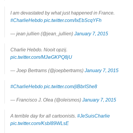
I am devastated by what just happened in France.
#CharlieHebdo
pic.twitter.com/IxEbScqYFh
— jean jullien (@jean_jullien)
January 7, 2015
Charlie Hebdo. Nooit opzij.
pic.twitter.com/MJwGKPQ8jU
— Joep Bertrams (@joepbertrams)
January 7, 2015
#CharlieHebdo
pic.twitter.com/jIBbrIShe8
— Francisco J. Olea (@oleismos)
January 7, 2015
A terrible day for all cartoonists.
#JeSuisCharlie
pic.twitter.com/Ksbl89WLsE