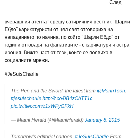
След
вчерашния атентат срещу сатиричния вестник "Шарли
Ебдо" карикатуристи от цял свят отговориха на
нападението по начина, по който "Шарли Ебдо" от
години отговаря на фанатиците - с карикатури и остра
ирония. Вижте част от тези, които се появиха в
социалните мрежи.
#JeSuisCharlie
The Pen and the Sword: the latest from
@MorinToon
.
#jesuischarlie
http://t.co/0B4zObTT1c
pic.twitter.com/z1xWFyGFkH
— Miami Herald (@MiamiHerald)
January 8, 2015
Tomorrow's editorial cartoon.
#JeSuisCharlie
From