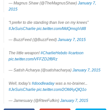
— Magnus Shaw (@TheMagnusShaw)
January 7,
2015
“I prefer to die standing than live on my knees”
#JeSuisCharlie
pic.twitter.com/MdQmsgVdI8
— BuzzFeed (@BuzzFeed)
January 7, 2015
The little weapon!
#CharlieHebdo
#cartoon
pic.twitter.com/VFFZD2f8Rz
— Satish Acharya (@satishacharya)
January 7, 2015
Well, today's
#doodleaday
was a no-brainer...
#JeSuisCharlie
pic.twitter.com/2OMAyQIQ1o
— Jamesuary (@RteeFufkin)
January 7, 2015