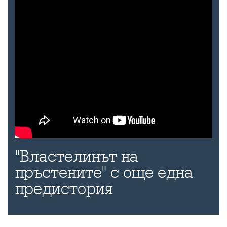
"Властелинът на
пръстените" с още една
предистория