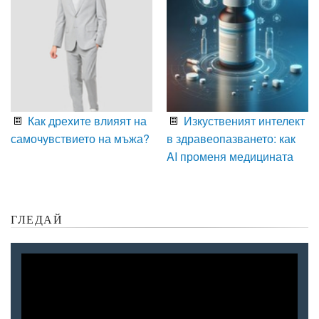
Как дрехите влияят на
Изкуственият интелект
самочувствието на мъжа?
в здравеопазването: как
AI променя медицината
ГЛЕДАЙ