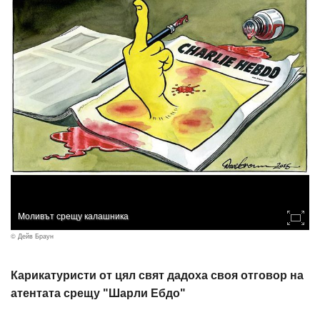
Моливът срещу калашника
© Дейв Браун
Карикатуристи от цял свят дадоха своя отговор на
атентата срещу "Шарли Ебдо"