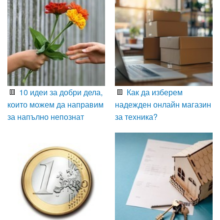
10 идеи за добри дела,
Как да изберем
които можем да направим
надежден онлайн магазин
за напълно непознат
за техника?