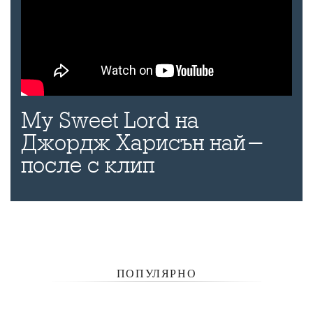
My Sweet Lord на
Джордж Харисън най-
после с клип
ПОПУЛЯРНО