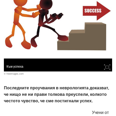
Към успеха
© freeimages.com
Последните проучвания в неврологията доказват,
че нищо не ни прави толкова преуспели, колкото
честото чувство, че сме постигнали успех.
Учени от