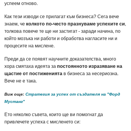
успеем отново.
Как тези изводи се прилагат към бизнеса? Сега вече
знаем, че
колкото по-често празнуваме успехите си
,
толкова повече те ще ни застигат - заради начина, по
който мозъка ни работи и обработва нагласите ни и
процесите на мислене.
Преди да се появят научните доказателства, много
хора смятаха идеята за
постоянното изразяване на
щастие от постиженията
в бизнеса за несериозна.
Вече не е така.
Виж още:
Стратегия за успех от създателя на "Форд
Мустанг"
Ето няколко съвета, които ще ви помогнат да
привлечете успеха с мисленето си: