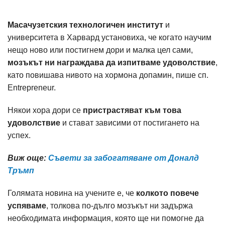
Масачузетския технологичен институт
и
университета в Харвард установиха, че когато научим
нещо ново или постигнем дори и малка цел сами,
мозъкът ни награждава да изпитваме удоволствие
,
като повишава нивото на хормона допамин, пише сп.
Entrepreneur.
Някои хора дори се
пристрастяват към това
удоволствие
и стават зависими от постигането на
успех.
Виж още:
Съвети за забогатяване от Доналд
Тръмп
Голямата новина на учените е, че
колкото повече
успяваме
, толкова по-дълго мозъкът ни задържа
необходимата информация, която ще ни помогне да