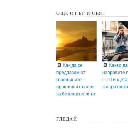
ОЩЕ ОТ БГ И СВЯТ
Как да се
Какво да
предпазим от
направите 
горещините –
ПТП и щета
практични съвети
застраховк
за безопасно лято
ГЛЕДАЙ