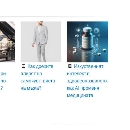
Как дрехите
Изкуственият
при
влияят на
интелект в
 по
самочувствието
здравеопазването:
а?
на мъжа?
как AI променя
медицината