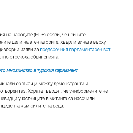
я на народите (HDP) обяви, че нейните
ните цели на атентаторите, хвърли вината върху
дизборни изяви за
предсрочния парламентарен вот
стно отрекоха обвиненията.
то мнозинство в турския парламент
никнали сблъсъци между демонстранти и
отворен газ. Хората твърдят, че униформените не
чевидци участниците в митинга са насочили
нцидента към силите на реда.