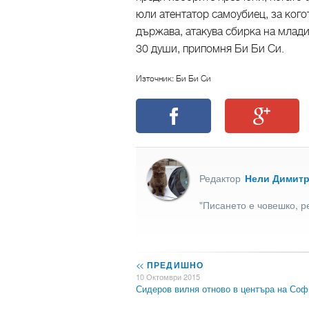
юли атентатор самоубиец, за кого
държава, атакува сбирка на млади
30 души, припомня Би Би Си.
Източник: Би Би Си
Редактор
Нели Димит
"Писането е човешко, р
<<
ПРЕДИШНО
10 Октомври 2015
Сидеров вилня отново в центъра на Соф