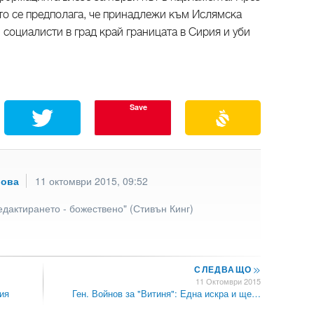
то се предполага, че принадлежи към Ислямска
 социалисти в град край границата в Сирия и уби
Save
рова
11 октомври 2015, 09:52
едактирането - божествено" (Стивън Кинг)
СЛЕДВАЩО
>>
11 Октомври 2015
ия
Ген. Войнов за "Витиня": Една искра и ще…