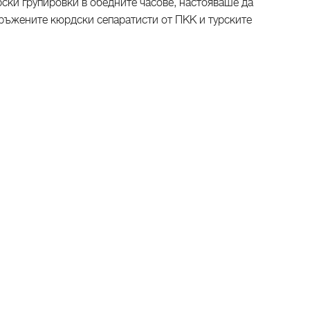
ски групировки в обедните часове, настояваше да
ръжените кюрдски сепаратисти от ПКК и турските