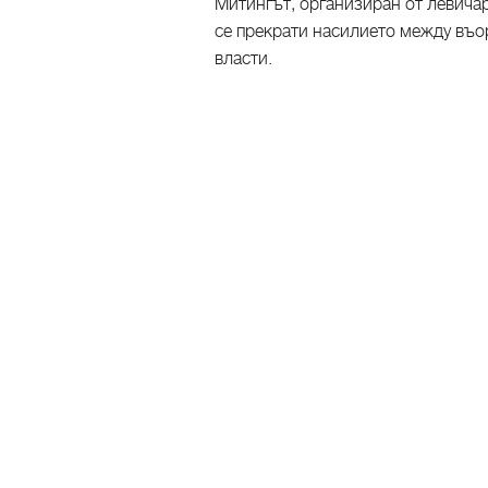
Митингът, организиран от левичар
се прекрати насилието между въо
власти.