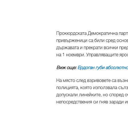
Прокюрдската Демократична парти
привърженици са били сред основ
държавата и прекрати всички пре
на 1 ноември. Управляващите яро
Виж още:
Ердоган губи абсолютно
На място след взривовете са въз
полицията, която използвала сълз
допускали линейките, но според о
непосредствения си гняв заради и