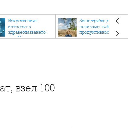
Изкуственият
Защо трябва да си
интелект в
почиваме: тайната на
здравеопазването:
продуктивността,
как AI променя
здравето и добрия
медицината
живот.
т, взел 100