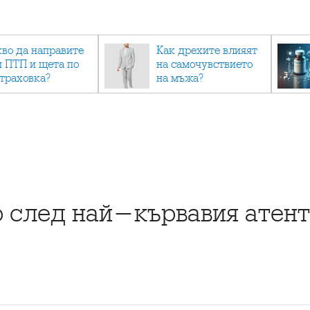
кво да направите
Как дрехите влияят
и ПТП и щета по
на самочувствието
страховка?
на мъжа?
 след най-кървавия атента