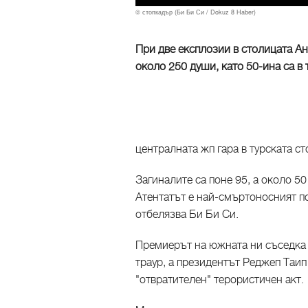
© стопкадър (Би Би Си / Dokuz 8 Haber)
При две експлозии в столицата А
около 250 души, като 50-ина са в
централната жп гара в турската ст
Загиналите са поне 95, а около 5
Атентатът е най-смъртоносният по
отбелязва Би Би Си.
Премиерът на южната ни съседка 
траур, а президентът Реджеп Таи
"отвратителен" терористичен акт.