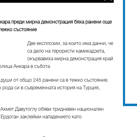
нкара преди мирна демонстрация бяха ранени още
 тежко състояние
Две експлозии, за които има данни, че
са дело на терористи камикадзета,
окървавиха мирна демонстрация край
олица Анкара в събота.
0 души от общо 245 ранени са в тежко състояние.
 рода си в съвременната история на Турция,
Ахмет Давутоглу обяви тридневен национален
п Ердоган заклейми нападението като