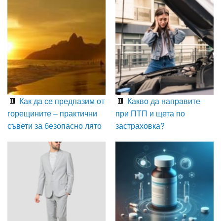
Как да се предпазим от
Какво да направите
горещините – практични
при ПТП и щета по
съвети за безопасно лято
застраховка?