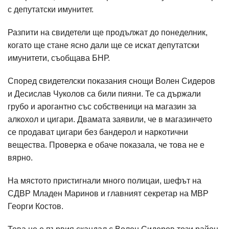
с депутатски имунитет.
Разпити на свидетели ще продължат до понеделник,
когато ще стане ясно дали ще се искат депутатски
имунитети, съобщава БНР.
Според свидетелски показания снощи Волен Сидеров
и Десислав Чуколов са били пияни. Те са държали
грубо и арогантно със собственици на магазин за
алкохол и цигари. Двамата заявили, че в магазинчето
се продават цигари без бандерол и наркотични
вещества. Проверка е обаче показала, че това не е
вярно.
На мястото пристигнали много полицаи, шефът на
СДВР Младен Маринов и главният секретар на МВР
Георги Костов.