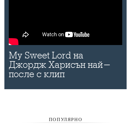
My Sweet Lord на
Джордж Харисън най-
после с клип
ПОПУЛЯРНО