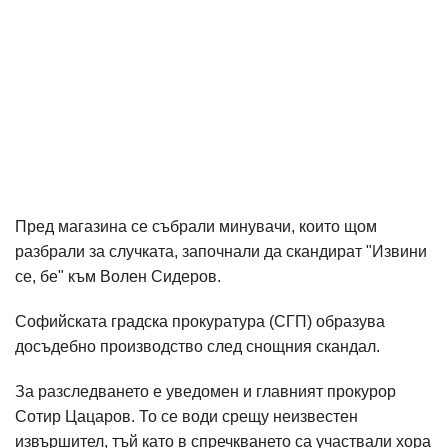
Пред магазина се събрали минувачи, които щом
разбрали за случката, започнали да скандират "Извини
се, бе" към Волен Сидеров.
Софийската градска прокуратура (СГП) образува
досъдебно производство след снощния скандал.
За разследването е уведомен и главният прокурор
Сотир Цацаров. То се води срещу неизвестен
извършител, тъй като в спречкването са участвали хора