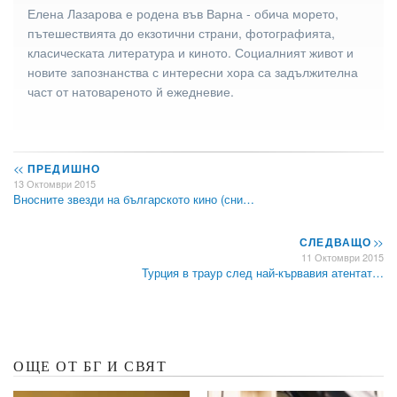
Елена Лазарова е родена във Варна - обича морето,
пътешествията до екзотични страни, фотографията,
класическата литература и киното. Социалният живот и
новите запознанства с интересни хора са задължителна
част от натовареното й ежедневие.
<<
ПРЕДИШНО
13 Октомври 2015
Вносните звезди на българското кино (сни…
СЛЕДВАЩО
>>
11 Октомври 2015
Турция в траур след най-кървавия атентат…
ОЩЕ ОТ БГ И СВЯТ