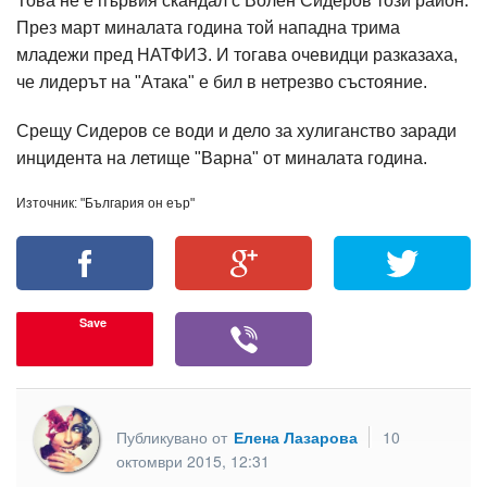
Това не е първия скандал с Волен Сидеров този район.
През март миналата година той нападна трима
младежи пред НАТФИЗ. И тогава очевидци разказаха,
че лидерът на "Атака" е бил в нетрезво състояние.
Срещу Сидеров се води и дело за хулиганство заради
инцидента на летище "Варна" от миналата година.
Източник: "България он еър"
Save
Публикувано от
Елена Лазарова
10
октомври 2015, 12:31