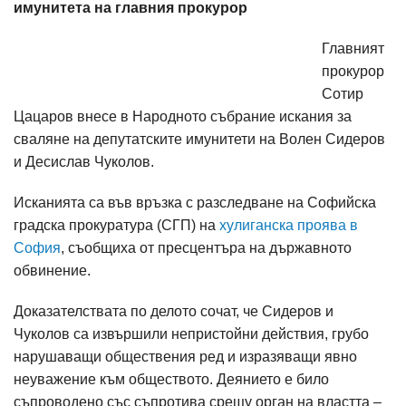
имунитета на главния прокурор
Главният
прокурор
Сотир
Цацаров внесе в Народното събрание искания за
сваляне на депутатските имунитети на Волен Сидеров
и Десислав Чуколов.
Исканията са във връзка с разследване на Софийска
градска прокуратура (СГП) на
хулиганска проява в
София
, съобщиха от пресцентъра на държавното
обвинение.
Доказателствата по делото сочат, че Сидеров и
Чуколов са извършили непристойни действия, грубо
нарушаващи обществения ред и изразяващи явно
неуважение към обществото. Деянието е било
съпроводено със съпротива срещу орган на властта –