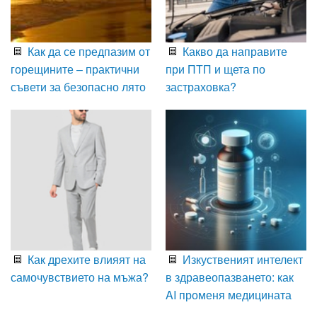
Как да се предпазим от
Какво да направите
горещините – практични
при ПТП и щета по
съвети за безопасно лято
застраховка?
Как дрехите влияят на
Изкуственият интелект
самочувствието на мъжа?
в здравеопазването: как
AI променя медицината