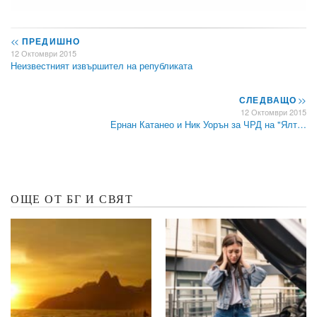
<<
ПРЕДИШНО
12 Октомври 2015
Неизвестният извършител на републиката
СЛЕДВАЩО
>>
12 Октомври 2015
Ернан Катанео и Ник Уорън за ЧРД на "Ялт…
ОЩЕ ОТ БГ И СВЯТ