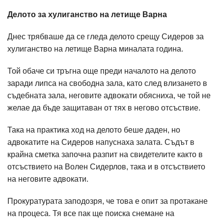
Делото за хулиганство на летище Варна
Днес трябваше да се гледа делото срещу Сидеров за
хулиганство на летище Варна миналата година.
Той обаче си тръгна още преди началото на делото
заради липса на свободна зала, като след влизането в
съдебната зала, неговите адвокати обясниха, че той не
желае да бъде защитаван от тях в негово отсъствие.
Така на практика ход на делото беше даден, но
адвокатите на Сидеров напуснаха залата. Съдът в
крайна сметка започна разпит на свидетелите както в
отсъствието на Волен Сидерлов, така и в отсъствието
на неговите адвокати.
Прокуратурата заподозря, че това е опит за протакане
на процеса. Тя все пак ще поиска снемане на