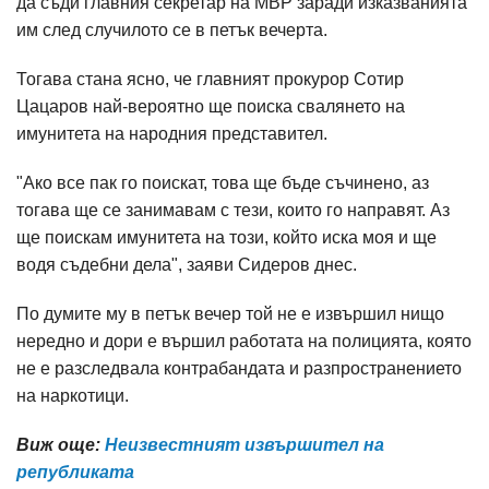
да съди главния секретар на МВР заради изказванията
им след случилото се в петък вечерта.
Тогава стана ясно, че главният прокурор Сотир
Цацаров най-вероятно ще поиска свалянето на
имунитета на народния представител.
"Ако все пак го поискат, това ще бъде съчинено, аз
тогава ще се занимавам с тези, които го направят. Аз
ще поискам имунитета на този, който иска моя и ще
водя съдебни дела", заяви Сидеров днес.
По думите му в петък вечер той не е извършил нищо
нередно и дори е вършил работата на полицията, която
не е разследвала контрабандата и разпространението
на наркотици.
Виж още:
Неизвестният извършител на
републиката