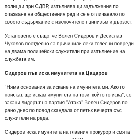
полицаи при СДВР, изпълняващи задължения по
опазване на обществения ред и се е отличавало по
своето съдържание с изключителен цинизъм и дързост.
Установено е също, че Волен Сидеров и Десислав
Чуколов поотделно са причинили леки телесни повреди
на двама полицейски служители при изпълнение на
службата им.
Сидеров пък иска имунитета на Цацаров
"Няма основания за искане на имунитета ми. Ако го
поискат, ще искам имунитета на този, който го иска", се
закани лидерът на партия "Атака" Волен Сидеров по-
рано днес по повод скандала от петък вечерта със
служители на реда.
Сидеров иска имунитета на главния прокурор и смята