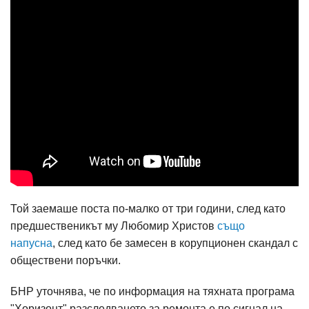
Той заемаше поста по-малко от три години, след като
предшественикът му Любомир Христов
също
напусна
, след като бе замесен в корупционен скандал с
обществени поръчки.
БНР уточнява, че по информация на тяхната програма
"Хоризонт" разследването за ремонта е по сигнал на