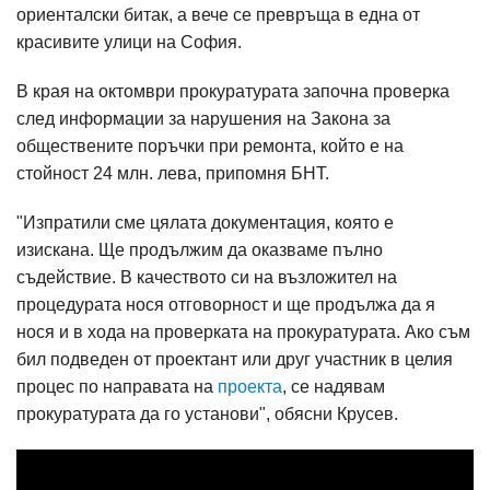
ориенталски битак, а вече се превръща в една от
красивите улици на София.
В края на октомври прокуратурата започна проверка
след информации за нарушения на Закона за
обществените поръчки при ремонта, който е на
стойност 24 млн. лева, припомня БНТ.
"Изпратили сме цялата документация, която е
изискана. Ще продължим да оказваме пълно
съдействие. В качеството си на възложител на
процедурата нося отговорност и ще продължа да я
нося и в хода на проверката на прокуратурата. Ако съм
бил подведен от проектант или друг участник в целия
процес по направата на
проекта
, се надявам
прокуратурата да го установи", обясни Крусев.