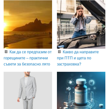
Как да се предпазим от
Какво да направите
горещините – практични
при ПТП и щета по
съвети за безопасно лято
застраховка?