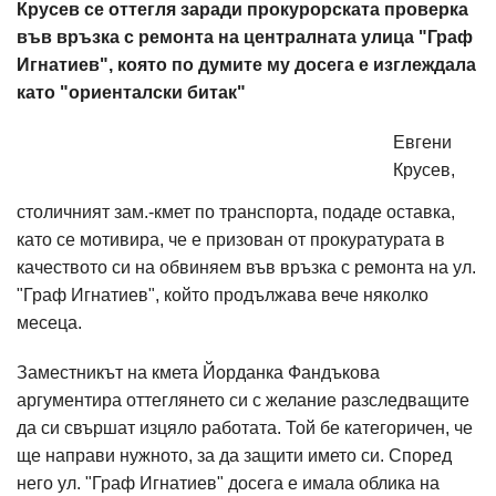
Крусев се оттегля заради прокурорската проверка
във връзка с ремонта на централната улица "Граф
Игнатиев", която по думите му досега е изглеждала
като "ориенталски битак"
Евгени
Крусев,
столичният зам.-кмет по транспорта, подаде оставка,
като се мотивира, че е призован от прокуратурата в
качеството си на обвиняем във връзка с ремонта на ул.
"Граф Игнатиев", който продължава вече няколко
месеца.
Заместникът на кмета Йорданка Фандъкова
аргументира оттеглянето си с желание разследващите
да си свършат изцяло работата. Той бе категоричен, че
ще направи нужното, за да защити името си. Според
него ул. "Граф Игнатиев" досега е имала облика на