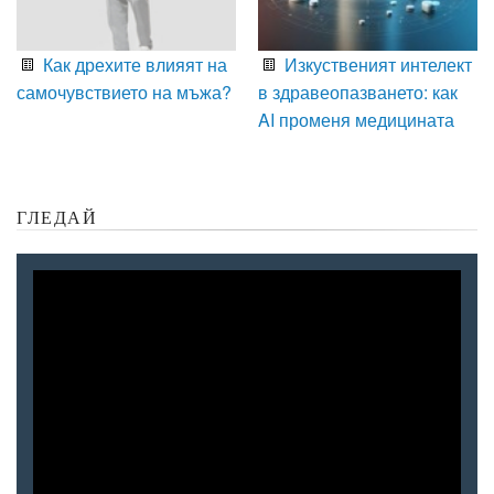
Как дрехите влияят на
Изкуственият интелект
самочувствието на мъжа?
в здравеопазването: как
AI променя медицината
ГЛЕДАЙ