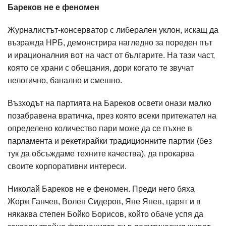
Бареков не е феномен
Журналистът-консерватор с либерален уклон, искащ да
възражда НРБ, демонстрира нагледно за пореден път
и ирационалния вот на част от българите. На тази част,
която се храни с обещания, дори когато те звучат
нелогично, банално и смешно.
Възходът на партията на Бареков освети онази малко
позабравена вратичка, през която всеки притежател на
определено количество пари може да се пъхне в
парламента и рекетирайки традиционните партии (без
тук да обсъждаме техните качества), да прокарва
своите корпоративни интереси.
Николай Бареков не е феномен. Преди него бяха
Жорж Ганчев, Волен Сидеров, Яне Янев, царят и в
някаква степен Бойко Борисов, който обаче успя да