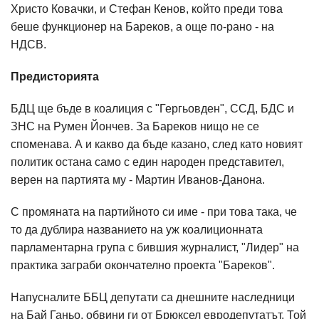
Христо Ковачки, и Стефан Кенов, който преди това
беше функционер на Бареков, а още по-рано - на
НДСВ.
Предисторията
БДЦ ще бъде в коалиция с "Гергьовден", ССД, БДС и
ЗНС на Румен Йончев. За Бареков нищо не се
споменава. А и какво да бъде казано, след като новият
политик остана само с един народен представител,
верен на партията му - Мартин Иванов-Данона.
С промяната на партийното си име - при това така, че
то да дублира названието на уж коалиционната
парламентарна група с бившия журналист, "Лидер" на
практика заграби окончателно проекта "Бареков".
Напусналите ББЦ депутати са днешните наследници
на Бай Ганьо, обвини ги от Брюксел евродепутатът. Той