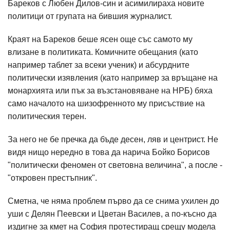
Бареков с Любен Дилов-син и асимилираха новите
политици от групата на бившия журналист.
Краят на Бареков беше ясен още със самото му
влизане в политиката. Комичните обещания (като
например таблет за всеки ученик) и абсурдните
политически изявления (като например за връщане на
монархията или пък за възстановяване на НРБ) бяха
само началото на шизофренното му присъствие на
политическия терен.
За него не бе пречка да бъде десен, ляв и центрист. Не
видя нищо нередно в това да нарича Бойко Борисов
"политически феномен от световна величина", а после -
"откровен престъпник".
Сметна, че няма проблем първо да се снима ухилен до
уши с Делян Пеевски и Цветан Василев, а по-късно да
издигне за кмет на София протестиращ срещу модела