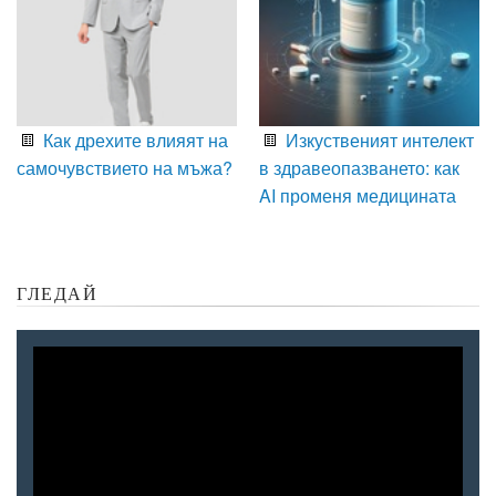
Как дрехите влияят на
Изкуственият интелект
самочувствието на мъжа?
в здравеопазването: как
AI променя медицината
ГЛЕДАЙ