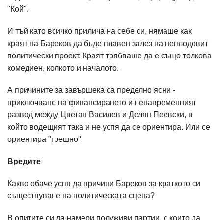
"Кой".
И тъй като всичко прилича на себе си, нямаше как
краят на Бареков да бъде плавен залез на неплодовит
политически проект. Краят трябваше да е също толкова
комедиен, колкото и началото.
А причините за завършека са пределно ясни -
приключване на финансирането и ненавременният
развод между Цветан Василев и Делян Пеевски, в
който водещият така и не успя да се ориентира. Или се
ориентира "грешно".
Вредите
Какво обаче успя да причини Бареков за краткото си
съществуване на политическата сцена?
В опитите си да намери полуживи партии, с които да