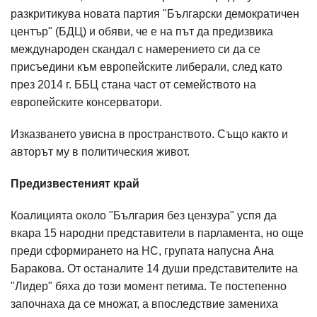
разкритикува новата партия "Български демократичен
център" (БДЦ) и обяви, че е на път да предизвика
международен скандал с намерението си да се
присъедини към европейските либерали, след като
през 2014 г. ББЦ стана част от семейството на
европейските консерватори.
Изказването увисна в пространството. Също както и
авторът му в политическия живот.
Предизвестеният край
Коалицията около "България без цензура" успя да
вкара 15 народни представители в парламента, но още
преди сформирането на НС, групата напусна Ана
Баракова. От останалите 14 души представителите на
"Лидер" бяха до този момент петима. Те постепенно
започнаха да се множат, а впоследствие замениха