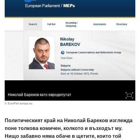
Николай Бареков като евродепутат
© EuroParl.europa.eu
Политическият край на Николай Бареков изглежда
поне толкова комичен, колкото и възходът му.
Нищо забавно няма обаче в щетите, които той