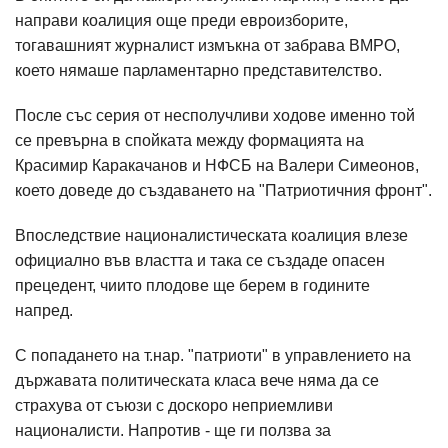
направи коалиция още преди евроизборите,
тогавашният журналист измъкна от забрава ВМРО,
което нямаше парламентарно представителство.
После със серия от несполучливи ходове именно той
се превърна в спойката между формацията на
Красимир Каракачанов и НФСБ на Валери Симеонов,
което доведе до създаването на "Патриотичния фронт".
Впоследствие националистическата коалиция влезе
официално във властта и така се създаде опасен
прецедент, чиито плодове ще берем в годините
напред.
С попадането на т.нар. "патриоти" в управлението на
държавата политическата класа вече няма да се
страхува от съюзи с доскоро неприемливи
националисти. Напротив - ще ги ползва за