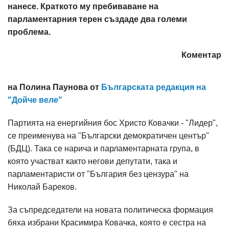
нанесе. Краткото му пребиваване на
парламентарния терен създаде два големи
проблема.
Коментар
на Полина Паунова от
Българската редакция на
"Дойче веле"
Партията на енергийния бос Христо Ковачки - "Лидер",
се преименува на "Български демократичен център"
(БДЦ). Така се нарича и парламентарната група, в
която участват както негови депутати, така и
парламентаристи от "България без цензура" на
Николай Бареков.
За съпредседатели на новата политическа формация
бяха избрани Красимира Ковачка, която е сестра на