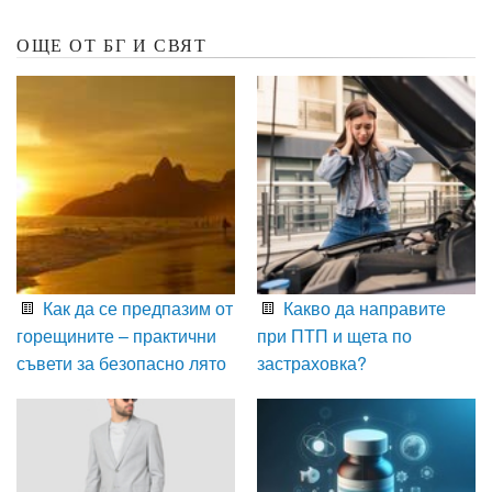
ОЩЕ ОТ БГ И СВЯТ
Как да се предпазим от
Какво да направите
горещините – практични
при ПТП и щета по
съвети за безопасно лято
застраховка?