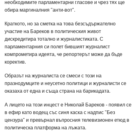
необходимите парламентарни гласове и чрез тях ще
обира маргиналния "анти-вот".
Краткото, но за сметка на това безсъдържателно
участие на Бареков в политическия живот
дискредитира тотално и журналистиката. С
парламентарния си полет бившият журналист
компрометира идеята, че репортерът може да бъде
коректив.
Образът на журналиста се смеси с този на
празнодумците и неусетно политици и журналисти се
оказаха от една и съща страна на барикадата.
А лицето на този инцест е Николай Бареков - появил се
в ефир като водещ със синя каска с надпис "Без
цензура" и превърнал въпросния телевизионен етюд в
политическа платформа на лъжата.