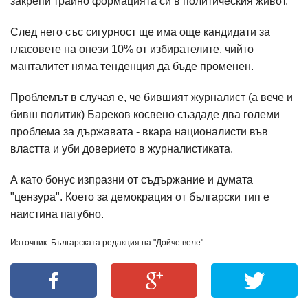
закрепи трайно формацията си в политическия живот.
След него със сигурност ще има още кандидати за
гласовете на онези 10% от избирателите, чийто
манталитет няма тенденция да бъде променен.
Проблемът в случая е, че бившият журналист (а вече и
бивш политик) Бареков косвено създаде два големи
проблема за държавата - вкара националисти във
властта и уби доверието в журналистиката.
А като бонус изпразни от съдържание и думата
"цензура". Което за демокрация от български тип е
наистина пагубно.
Източник: Българската редакция на "Дойче веле"