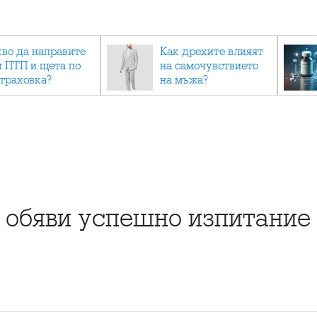
кво да направите
Как дрехите влияят
и ПТП и щета по
на самочувствието
страховка?
на мъжа?
 обяви успешно изпитание