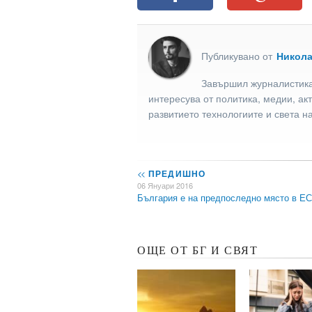
Публикувано от
Никол
Завършил журналистика
интересува от политика, медии, ак
развитието технологиите и света н
<<
ПРЕДИШНО
06 Януари 2016
България е на предпоследно място в Е
ОЩЕ ОТ БГ И СВЯТ