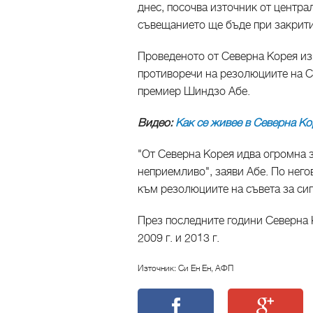
днес, посочва източник от централ
съвещанието ще бъде при закрити
Проведеното от Северна Корея из
противоречи на резолюциите на С
премиер Шиндзо Абе.
Видео:
Как се живее в Северна Ко
"От Северна Корея идва огромна 
неприемливо", заяви Абе. По него
към резолюциите на съвета за си
През последните години Северна К
2009 г. и 2013 г.
Източник: Си Ен Ен, АФП