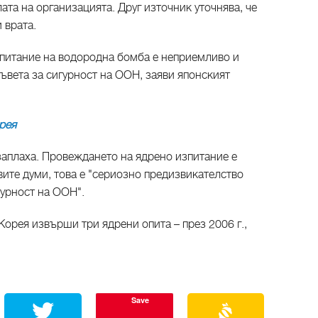
ата на организацията. Друг източник уточнява, че
 врата.
питание на водородна бомба е неприемливо и
ъвета за сигурност на ООН, заяви японският
рея​
заплаха. Провеждането на ядрено изпитание е
вите думи, това е "сериозно предизвикателство
гурност на ООН".
орея извърши три ядрени опита – през 2006 г.,
Save