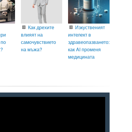
Как дрехите
Изкуственият
при
влияят на
интелект в
 по
самочувствието
здравеопазването:
а?
на мъжа?
как AI променя
медицината