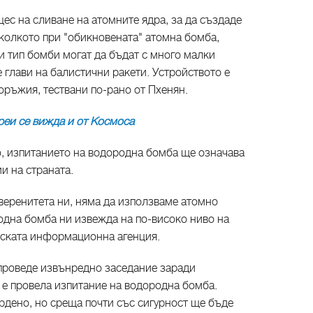
ес на сливане на атомните ядра, за да създаде
тколкото при "обикновената" атомна бомба,
зи тип бомби могат да бъдат с много малки
е глави на балистични ракети. Устройството е
оръжия, тествани по-рано от Пхенян.
реи се вижда и от Космоса
, изпитанието на водородна бомба ще означава
и на страната.
веренитета ни, няма да използваме атомно
одна бомба ни извежда на по-високо ниво на
йската информационна агенция.
проведе извънредно заседание заради
 е провела изпитание на водородна бомба.
рдено, но среща почти със сигурност ще бъде