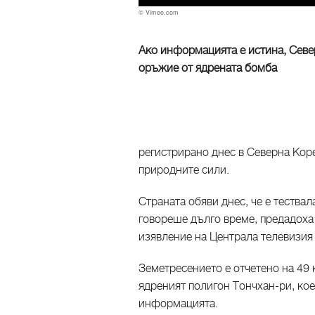
© Vimeo.com
Ако информацията е истина, Севе
оръжие от ядрената бомба
регистрирано днес в Северна Коре
природните сили.
Страната обяви днес, че е тества
говореше дълго време, предадоха
изявление на Централа телевизия 
Земетресението е отчетено на 49 
ядреният полигон Тончхан-ри, ко
информацията.