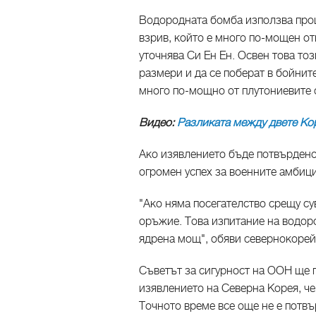
Водородната бомба използва проц
взрив, който е много по-мощен о
уточнява Си Ен Ен. Освен това то
размери и да се поберат в бойнит
много по-мощно от плутониевите 
Видео:
Разликата между двете Ко
Ако изявлението бъде потвърдено
огромен успех за военните амбици
"Ако няма посегателство срещу су
оръжие. Това изпитание на водор
ядрена мощ", обяви севернокоре
Съветът за сигурност на ООН ще 
изявлението на Северна Корея, че
Точното време все още не е потвъ