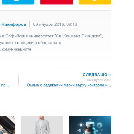
а Никифоров
06 януари 2016, 09:13
 в Софийския университет "Св. Климент Охридски",
туалните процеси в обществото,
а комуникациите
СЛЕДВАЩО
>>
06 Януари 2016
С по…
Обама с радикални мерки върху контрола н…