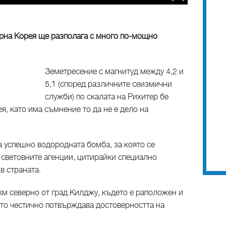
рна Корея ще разполага с много по-мощно
Земетресение с магнитуд между 4,2 и
5,1 (според различните сеизмични
служби) по скалата на Рихитер бе
я, като има съмнение то да не е дело на
ла успешно водородната бомба, за която се
 световните агенции, цитирайки специално
в страната.
км северно от град Килджу, където е раположен и
ето честично потвърждава достоверността на