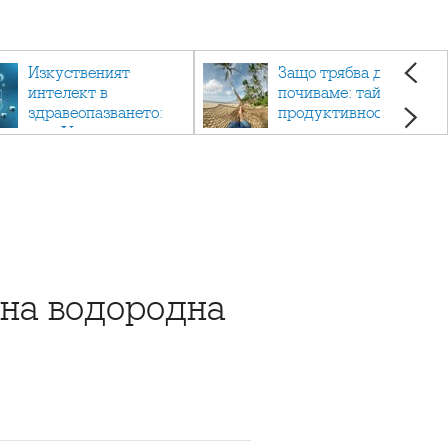
Изкуственият
Защо трябва да си
интелект в
почиваме: тайната на
здравеопазването:
продуктивността,
как AI променя
здравето и добрия
медицината
живот.
 на водородна