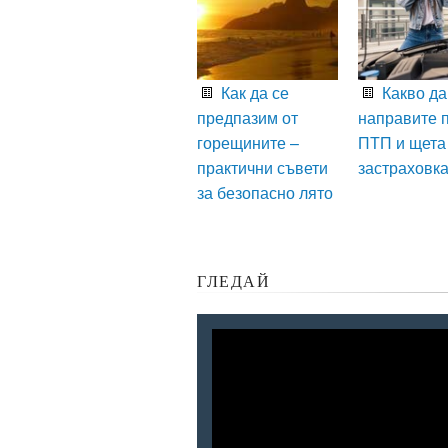
Как да се
Какво да
предпазим от
направите 
горещините –
ПТП и щета
практични съвети
застраховк
за безопасно лято
ГЛЕДАЙ