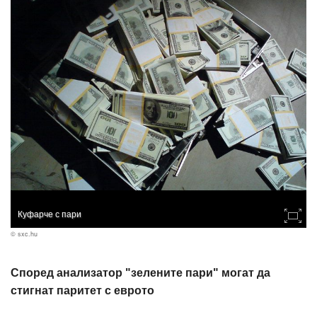
Куфарче с пари
© sxc.hu
Според анализатор "зелените пари" могат да
стигнат паритет с еврото