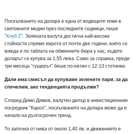
Поскъпването на долара е една от водещите теми в
световните медии през последните седмици, пише
"
Клуб Z
". Зелената валута достигна най-високи
стойности спрямо еврото от почти две години, което се
вижда и по таблата на обменните бюра у нас, където
доларът се купува за 1,55 лева. Само за справка, преди
три месеца "гущерът" беше по-евтин с 12-13 стотинки.
Дали има смисъл да купуваме зелените пари, за да
спечелим, ако тенденцията продължи?
Според Димо Димов, валутен дилър в инвестиционния
посредник "Карол", поскъпването на долара може да е
начало на дългосрочен тренд.
То започна от нива от около 1,40 лв. и движението е