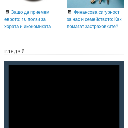
Защо да приемем
Финансова сигурност
еврото: 10 ползи за
за нас и семейството: Как
хората и икономиката
помагат застраховките?
ГЛЕДАЙ