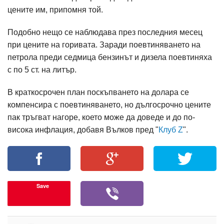
цените им, припомня той.
Подобно нещо се наблюдава през последния месец
при цените на горивата. Заради поевтиняването на
петрола преди седмица бензинът и дизела поевтиняха
с по 5 ст. на литър.
В краткосрочен план поскъпването на долара се
компенсира с поевтиняването, но дългосрочно цените
пак тръгват нагоре, което може да доведе и до по-
висока инфлация, добавя Вълков пред "
Клуб Z
".
Save