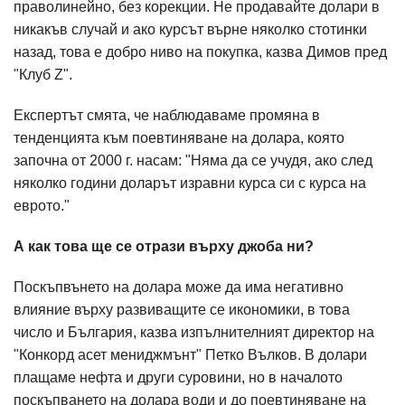
праволинейно, без корекции. Не продавайте долари в
никакъв случай и ако курсът върне няколко стотинки
назад, това е добро ниво на покупка, казва Димов пред
"Клуб Z".
Експертът смята, че наблюдаваме промяна в
тенденцията към поевтиняване на долара, която
започна от 2000 г. насам: "Няма да се учудя, ако след
няколко години доларът изравни курса си с курса на
еврото."
А как това ще се отрази върху джоба ни?
Поскъпвънето на долара може да има негативно
влияние върху развиващите се икономики, в това
число и България, казва изпълнителният директор на
"Конкорд асет мениджмънт" Петко Вълков. В долари
плащаме нефта и други суровини, но в началото
поскъпването на долара води и до поевтиняване на