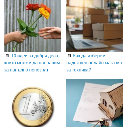
10 идеи за добри дела,
Как да изберем
които можем да направим
надежден онлайн магазин
за напълно непознат
за техника?