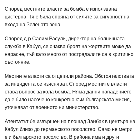
Според местните власти за бомба е използвана
цистерна. Тя е била спряна от силите за сигурност на
входа на Зелената зона.
Според д-р Салим Расули, директор на болничната
служба в Кабул, се очаква броят на жертвите може да
нарасне, тъй като много от пострадалите са в критично
състояние.
Местните власти са отцепили района. Обстоятелствата
за инцидента се изясняват. Според местните власти
става въпрос за кола бомба. Няма данни нападението
да е било насочено конкретно към българската мисия,
уточняват от военното ни министерство.
Атентатът бе извършен на площад Занбак в центъра на
Кабул близо до германското посолство. Само не метри
е и българското посолство. В района има и други