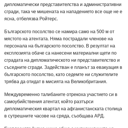
дипломатически представителства и административни
сгради, така че мишената на нападението все още не е
ясна, отбелязва Ройтерс.
Българското посолство се намира само на 500 м от
мястото на атентата. Няма пострадали членове на
персонала на българското посолство. В резултат на
експлозията обаче са нанесени материални щети по
сградата на дипломатическото ни представителство и
съседните сгради. Задействан е планът за евакуация в
българското посолство, като седемте ни служителите
трябва да отидат в мисията на Великобритания.
Междувременно талибаните отрекоха участието си в
самоубийствения атентат, който разтърси
дипломатическия квартал на афганистанската столица
в сутрешните часове на сряда, съобщава АРД.