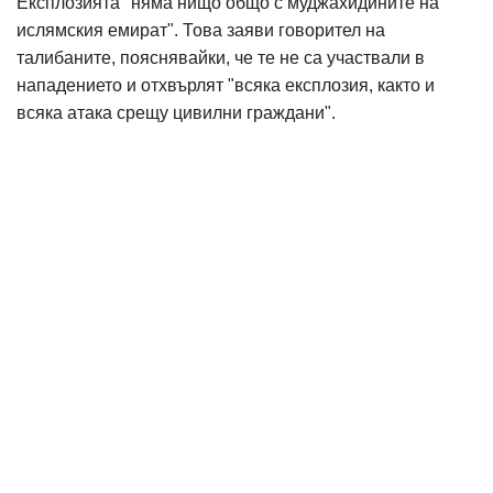
Експлозията "няма нищо общо с муджахидините на
ислямския емират". Това заяви говорител на
талибаните, пояснявайки, че те не са участвали в
нападението и отхвърлят "всяка експлозия, както и
всяка атака срещу цивилни граждани".