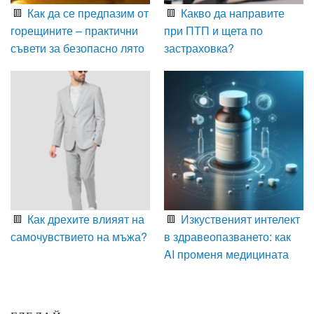
Как да се предпазим от
Какво да направите
горещините – практични
при ПТП и щета по
съвети за безопасно лято
застраховка?
Как дрехите влияят на
Изкуственият интелект
самочувствието на мъжа?
в здравеопазването: как
AI променя медицината