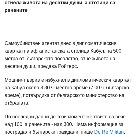
отнела живота на десетки души, а стотици са
ранените
Самоубийствен атентат днес в дипломатическия
квартал на афганистанската столица Кабул, на 500
метра от българското посолство, отне живота на
десетки души, предава Ройтерс.
Мощният взрив е избухнал в дипломатическия квартал
на Кабул около 8.30 ч. местно време (7.00 ч. българско
време), потвърдиха от българското министерство на
отбраната.
По последни данни до този момент жертвите са вече
над 100, а ранените - над 300. Няма информация за
пострадали български граждани, пише
De Re Militari
.