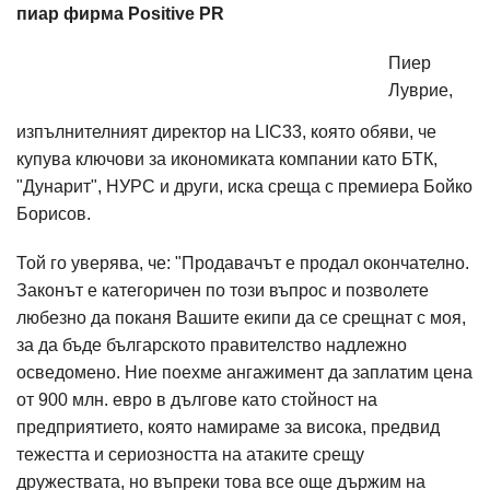
пиар фирма Positive PR
Пиер
Луврие,
изпълнителният директор на LIC33, която обяви, че
купува ключови за икономиката компании като БТК,
"Дунарит", НУРС и други, иска среща с премиера Бойко
Борисов.
Той го уверява, че: "Продавачът е продал окончателно.
Законът е категоричен по този въпрос и позволете
любезно да поканя Вашите екипи да се срещнат с моя,
за да бъде българското правителство надлежно
осведомено. Ние поехме ангажимент да заплатим цена
от 900 млн. евро в дългове като стойност на
предприятието, която намираме за висока, предвид
тежестта и сериозността на атаките срещу
дружествата, но въпреки това все още държим на