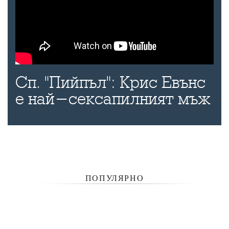
Сп. "Пийпъл": Крис Евънс
е най-сексапилният мъж
ПОПУЛЯРНО