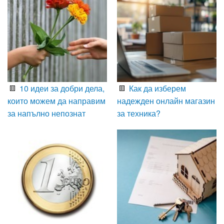
10 идеи за добри дела,
Как да изберем
които можем да направим
надежден онлайн магазин
за напълно непознат
за техника?