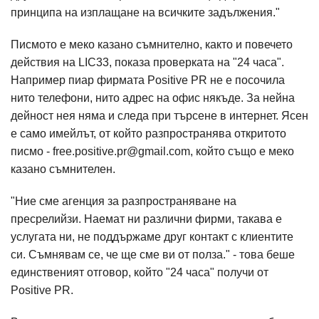
принципа на изплащане на всичките задължения."
Писмото е меко казано съмнително, както и повечето
действия на LIC33, показа проверката на "24 часа".
Например пиар фирмата Positive PR не е посочила
нито телефони, нито адрес на офис някъде. За нейна
дейност нея няма и следа при търсене в интернет. Ясен
е само имейлът, от който разпространява откритото
писмо -
free.positive.pr@gmail.com
, който също е меко
казано съмнителен.
"Ние сме агенция за разпространяване на
пресрелийзи. Наемат ни различни фирми, такава е
услугата ни, не поддържаме друг контакт с клиентите
си. Съмнявам се, че ще сме ви от полза." - това беше
единственият отговор, който "24 часа" получи от
Positive PR.