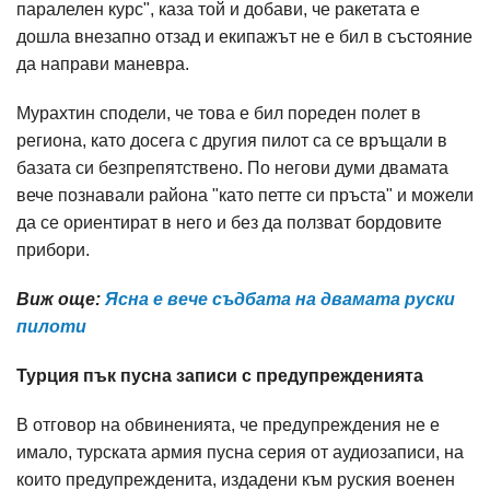
паралелен курс", каза той и добави, че ракетата е
дошла внезапно отзад и екипажът не е бил в състояние
да направи маневра.
Мурахтин сподели, че това е бил пореден полет в
региона, като досега с другия пилот са се връщали в
базата си безпрепятствено. По негови думи двамата
вече познавали района "като петте си пръста" и можели
да се ориентират в него и без да ползват бордовите
прибори.
Виж още:
Ясна е вече съдбата на двамата руски
пилоти​
Турция пък пусна записи с предупрежденията
В отговор на обвиненията, че предупреждения не е
имало, турската армия пусна серия от аудиозаписи, на
които предупрежденита, издадени към руския военен