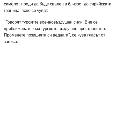
самолет, преди да бъде свален в близост до сирийската
граница, ясно се чуват.
"Говорят турските военновъздушни сили. Вие се
приближавате към турското въздушно пространство.
Променете позицията си веднага", се чува гласът от
записа.