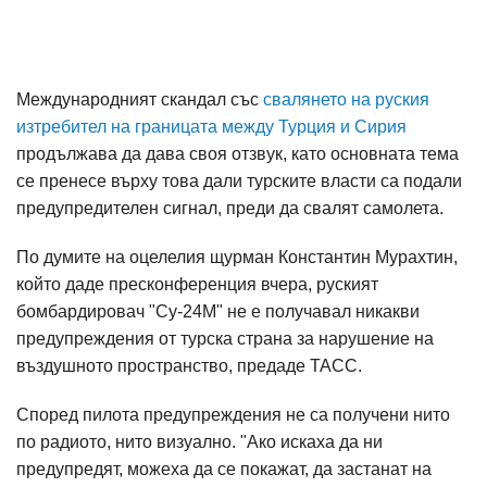
Международният скандал със
свалянето на руския
изтребител на границата между Турция и Сирия
продължава да дава своя отзвук, като основната тема
се пренесе върху това дали турските власти са подали
предупредителен сигнал, преди да свалят самолета.
По думите на оцелелия щурман Константин Мурахтин,
който даде пресконференция вчера, руският
бомбардировач "Су-24М" не е получавал никакви
предупреждения от турска страна за нарушение на
въздушното пространство, предаде ТАСС.
Според пилота предупреждения не са получени нито
по радиото, нито визуално. "Ако искаха да ни
предупредят, можеха да се покажат, да застанат на