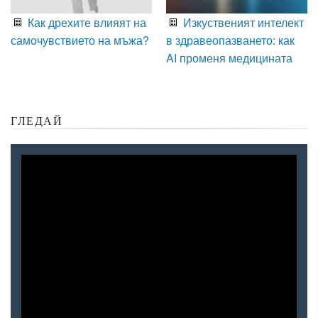
Как дрехите влияят на
Изкуственият интелект
самочувствието на мъжа?
в здравеопазването: как
AI променя медицината
ГЛЕДАЙ