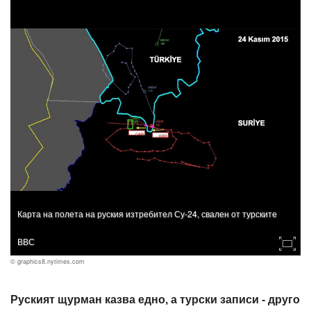
Карта на полета на руския изтребител Су-24, свален от турските
ВВС
© graphics8.nytimes.com
Руският щурман казва едно, а турски записи - друго