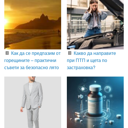
Как да се предпазим от
Какво да направите
горещините – практични
при ПТП и щета по
съвети за безопасно лято
застраховка?