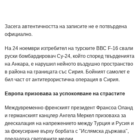
Засега автентичността на записите не е потвърдена
официално.
На 24 ноември изтребител на турските ВВС F-16 свали
руски бомбардировач Су-24, който според твърденията
на Анкара, е нарушил нейното въздушно пространство
в района на границата със Сирия. Бойният самолет е
бил част от антитерористична операция в Сирия.
Европа призовава за успокояване на страстите
Междувременно френският президент Франсоа Оланд
и германският канцлер Ангела Меркел призоваха за
деескалация на напрежението между Турция и Русия и
за фокусиране върху борбата с "Ислямска държава",
предадоха световните медии.