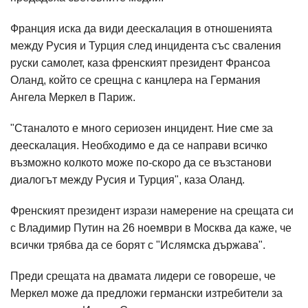
Франция иска да види деескалация в отношенията
между Русия и Турция след инцидента със сваления
руски самолет, каза френският президент Франсоа
Оланд, който се срещна с канцлера на Германия
Ангела Меркел в Париж.
"Станалото е много сериозен инцидент. Ние сме за
деескалация. Необходимо е да се направи всичко
възможно колкото може по-скоро да се възстанови
диалогът между Русия и Турция", каза Оланд.
Френският президент изрази намерение на срещата си
с Владимир Путин на 26 ноември в Москва да каже, че
всички трябва да се борят с "Ислямска държава".
Преди срещата на двамата лидери се говореше, че
Меркел може да предложи германски изтребители за