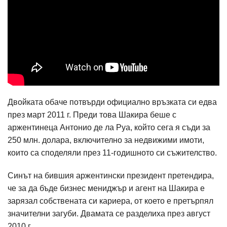
Двойката обаче потвърди официално връзката си едва
през март 2011 г. Преди това Шакира беше с
аржентинеца Антонио де ла Руа, който сега я съди за
250 млн. долара, включително за недвижими имоти,
които са споделяли през 11-годишното си съжителство.
Синът на бившия аржентински президент претендира,
че за да бъде бизнес мениджър и агент на Шакира е
зарязал собствената си кариера, от което е претърпял
значителни загуби. Двамата се разделиха през август
2010 г.