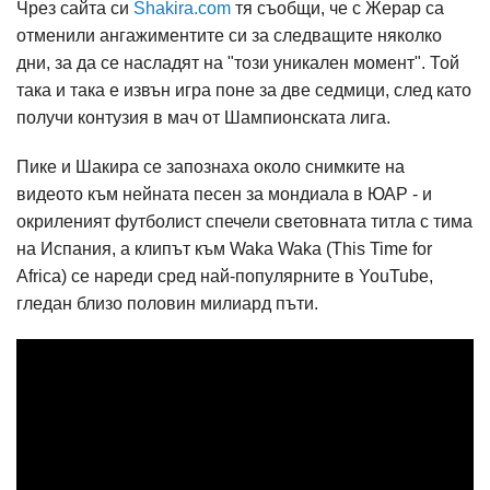
Чрез сайта си
Shakira.com
тя съобщи, че с Жерар са
отменили ангажиментите си за следващите няколко
дни, за да се насладят на "този уникален момент". Той
така и така е извън игра поне за две седмици, след като
получи контузия в мач от Шампионската лига.
Пике и Шакира се запознаха около снимките на
видеото към нейната песен за мондиала в ЮАР - и
окриленият футболист спечели световната титла с тима
на Испания, а клипът към Waka Waka (This Time for
Africa) се нареди сред най-популярните в YouTube,
гледан близо половин милиард пъти.