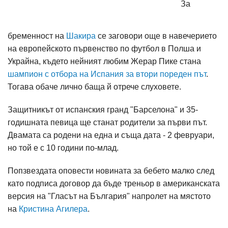
За
бременност на
Шакира
се заговори още в навечерието
на европейското първенство по футбол в Полша и
Украйна, където нейният любим Жерар Пике стана
шампион с отбора на Испания за втори пореден път
.
Тогава обаче лично баща й отрече слуховете.
Защитникът от испанския гранд "Барселона" и 35-
годишната певица ще станат родители за първи път.
Двамата са родени на една и съща дата - 2 февруари,
но той е с 10 години по-млад.
Попзвездата оповести новината за бебето малко след
като подписа договор да бъде треньор в американската
версия на "Гласът на България" напролет на мястото
на
Кристина Агилера
.