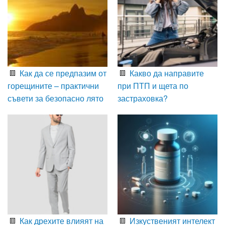
Как да се предпазим от
Какво да направите
горещините – практични
при ПТП и щета по
съвети за безопасно лято
застраховка?
Как дрехите влияят на
Изкуственият интелект