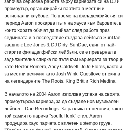
започва сериозна работа върху кариерата си на DJ и
промоутър, организирайки партита в местни и
регионални клубове. По време на филаделфийския си
период Аaron прокарва пътя на хауса към баровете, в
които хората обичат да пийват след работа през
седмицата и в последствие създава лейбъла SunDae
заедно с Lee Jones & DJ Dirty. SunDae, един от най-
старите филаделфийски лейбъли, се е превърнал в
задължителна спирка по пътя към кариерата за творци
като Hector Romero, Andy Caldwell, JoJo Flores, както и
за местни величия като Josh Wink, Questlove от екипа
на легендарните The Roots, King Britt и Rich Medina.
В началото на 2004 Aaron използва успеха на своята
промоутърска кариера, за да създаде нов музикален
лейбъл – Dae Recordings. За разлика от неговия, както
той самия го нарича "soulful funk" стил, Аaron
продуцира хаус парчета с вплетен uptempo груув.