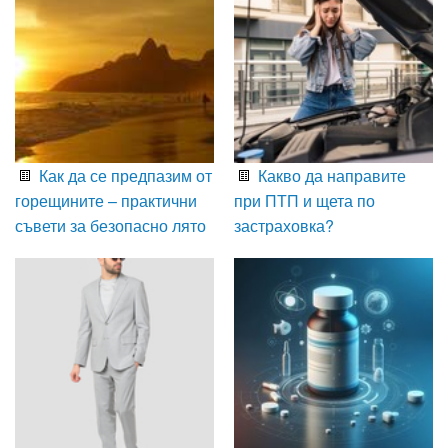
Как да се предпазим от
Какво да направите
горещините – практични
при ПТП и щета по
съвети за безопасно лято
застраховка?