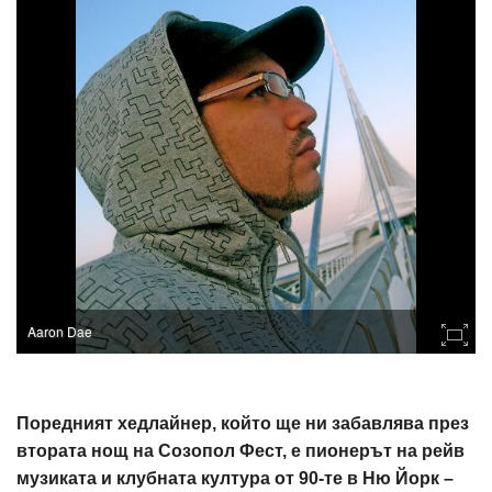
Aaron Dae
Поредният хедлайнер, който ще ни забавлява през
втората нощ на Созопол Фест, е пионерът на рейв
музиката и клубната култура от 90-те в Ню Йорк –