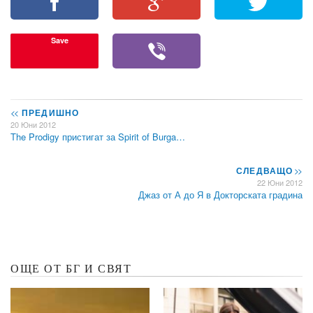
Save
<<
ПРЕДИШНО
20 Юни 2012
The Prodigy пристигат за Spirit of Burga…
СЛЕДВАЩО
>>
22 Юни 2012
Джаз от А до Я в Докторската градина
ОЩЕ ОТ БГ И СВЯТ