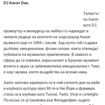
DJ Aaron Dae.
Талантът
на Aaron
като DJ,
промоутър и мениджър на лейбъл го нареждат в
челните редици на агентите на ъндъграунд house
музиката още от 1994 г. насам. Зад пулта той създава
дълбоки, емоционални, фънки сетове, които отвеждат
публиката на музикално приключение. В каквато и
сфера да се изявява, израсналият в Бруклин музикант
вплита в звука си забележителна емоционалност. Това
е хаус музика, която въздейства на всички нива.
Aaron започва кариерата си в най-силните дни на рейв
и клубната култура през 90-те в Ню Йорк и формира
стила си в клубове като Tunnel, Twilo, Vinyl и Limelight.
По-късно се установява във Филаделфия, където