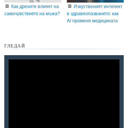
Как дрехите влияят на
Изкуственият интелект
самочувствието на мъжа?
в здравеопазването: как
AI променя медицината
ГЛЕДАЙ