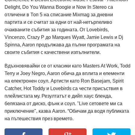
Delight, Do You Wanna Boogie и Now In Stereo са
отличени в Топ 5 на списание Mixmag за дневни
партита и се считат за едни от най-нетърпеливо
очакваните събития за годината. От Lovebirds,
Vincenzo, Crazy P до Marques Wyatt, Jamie Lewis и Dj
Spinna, Aaron продължава да пълни програмата на
своите събития с качествени изпълнители.
Вдъхновявайки се от класики като Masters At Work, Todd
Terry и Joey Negro, Aaron обича да вплита и елементи
на електронен соул. Артисти като Ron Basejam, Spirit
Catcher, Hot Toddy и Lovebirds са чести присъствия в
плейлистата му. Резултатът е дийп хаус бленда,
белязана от диско, фънк и соул. "Live сетовете ми са
приключение", казва Aaron. “Обичам да водя публиката
на пътешествия през времето.