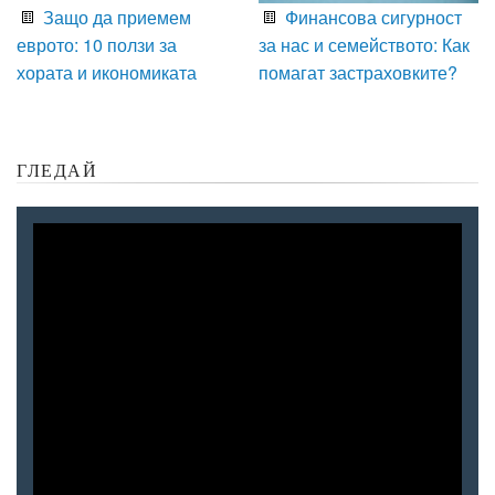
Защо да приемем
Финансова сигурност
еврото: 10 ползи за
за нас и семейството: Как
хората и икономиката
помагат застраховките?
ГЛЕДАЙ