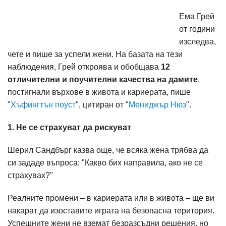
Ема Грей
от години
изследва,
чете и пише за успели жени. На базата на тези
наблюдения, Грей откроява и обобщава
12
отличителни и поучителни качества на дамите
,
постигнали върхове в живота и кариерата, пише
"
Хъфингтън поуст
", цитиран от "
Мениджър Нюз
".
1. Не се страхуват да рискуват
Шерил Сандбърг казва още, че всяка жена трябва да
си зададе въпроса: "Какво бих направила, ако не се
страхувах?"
Реалните промени – в кариерата или в живота – ще ви
накарат да изоставите играта на безопасна територия.
Успешните жени не вземат безразсъдни решения, но