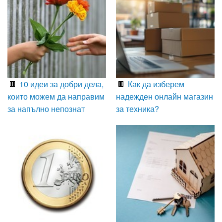
10 идеи за добри дела,
Как да изберем
които можем да направим
надежден онлайн магазин
за напълно непознат
за техника?