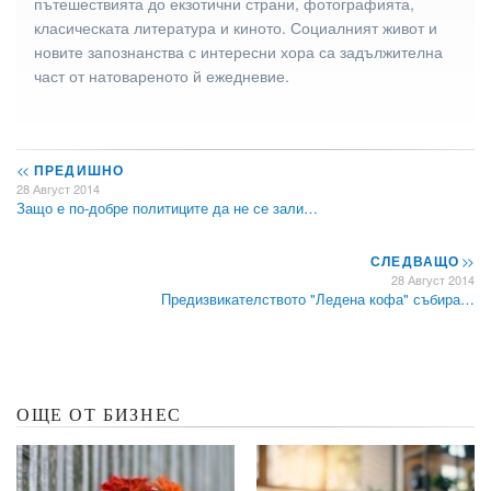
пътешествията до екзотични страни, фотографията,
класическата литература и киното. Социалният живот и
новите запознанства с интересни хора са задължителна
част от натовареното й ежедневие.
<<
ПРЕДИШНО
28 Август 2014
Защо е по-добре политиците да не се зали…
СЛЕДВАЩО
>>
28 Август 2014
Предизвикателството "Ледена кофа" събира…
ОЩЕ ОТ БИЗНЕС