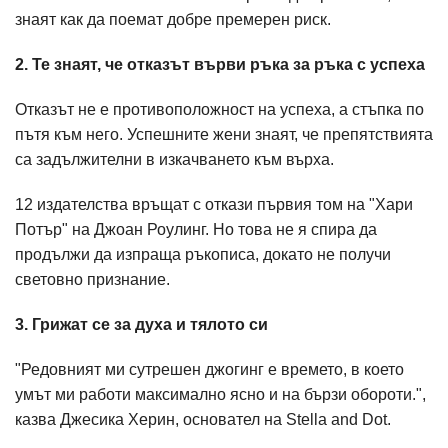
знаят как да поемат добре премерен риск.
2. Те знаят, че отказът върви ръка за ръка с успеха
Отказът не е противоположност на успеха, а стъпка по
пътя към него. Успешните жени знаят, че препятствията
са задължителни в изкачването към върха.
12 издателства връщат с откази първия том на "Хари
Потър" на Джоан Роулинг. Но това не я спира да
продължи да изпраща ръкописа, докато не получи
световно признание.
3. Грижат се за духа и тялото си
"Редовният ми сутрешен джогинг е времето, в което
умът ми работи максимално ясно и на бързи обороти.",
казва Джесика Херин, основател на Stella and Dot.