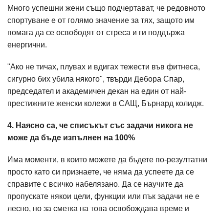
Много успешни жени също подчертават, че редовното
спортуване е от голямо значение за тях, защото им
помага да се освободят от стреса и ги поддържа
енергични.
"Ако не тичах, плувах и вдигах тежести във фитнеса,
сигурно бих убила някого", твърди Дебора Спар,
председател и академичен декан на един от най-
престижните женски колежи в САЩ, Бърнард колидж.
4. Наясно са, че списъкът със задачи никога не
може да бъде изпълнен на 100%
Има моменти, в които можете да бъдете по-резултатни
просто като си признаете, че няма да успеете да се
справите с всичко набелязано. Да се научите да
пропускате някои цели, функции или пък задачи не е
лесно, но за сметка на това освобождава време и