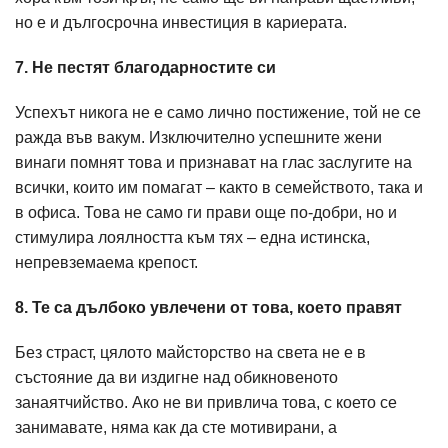
но е и дългосрочна инвестиция в кариерата.
7. Не пестят благодарностите си
Успехът никога не е само лично постижение, той не се
ражда във вакум. Изключително успешните жени
винаги помнят това и признават на глас заслугите на
всички, които им помагат – както в семейството, така и
в офиса. Това не само ги прави още по-добри, но и
стимулира лоялността към тях – една истинска,
непревземаема крепост.
8. Те са дълбоко увлечени от това, което правят
Без страст, цялото майсторство на света не е в
състояние да ви издигне над обикновеното
занаятчийство. Ако не ви привлича това, с което се
занимавате, няма как да сте мотивирани, а