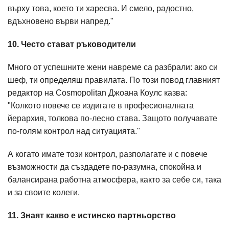
върху това, което ти харесва. И смело, радостно,
вдъхновено върви напред."
10. Често стават ръководители
Много от успешните жени навреме са разбрали: ако си
шеф, ти определяш правилата. По този повод главният
редактор на Cosmopolitan Джоана Коулс казва:
"Колкото повече се издигате в професионалната
йерархия, толкова по-лесно става. Защото получавате
по-голям контрол над ситуацията."
А когато имате този контрол, разполагате и с повече
възможности да създадете по-разумна, спокойна и
балансирана работна атмосфера, както за себе си, така
и за своите колеги.
11. Знаят какво е истинско партньорство