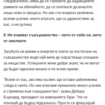
следователно, няма да се стремите да надхвърляте
рамките на обичайното, да се опитвате да внасяте
нещо ново в процеса. Но ако сте искрено увлечени,
всички усилия, които влагате, ще са удоволствие за
вас, а не рутина.
9. Не очакват съвършенство – нито от себе си, нито
от околните
Загубата на време и енергия в опити за постигане на
съвършенство води най-вече до нарастващо усещане
за нещастие. Успешните жени добре знаят, че не могат
да бъдат идеални винаги и по всяко време.
"Всеки от нас, ако има късмет, ще остави забележима
следа в света. Но ние влагаме прекалено много усилия
в стремежа към съвършенство", казва Дебора
Бърнард, президент на компанията Spar. "Не се
опитвай да бъдеш Идеалната. Просто се фокусирай