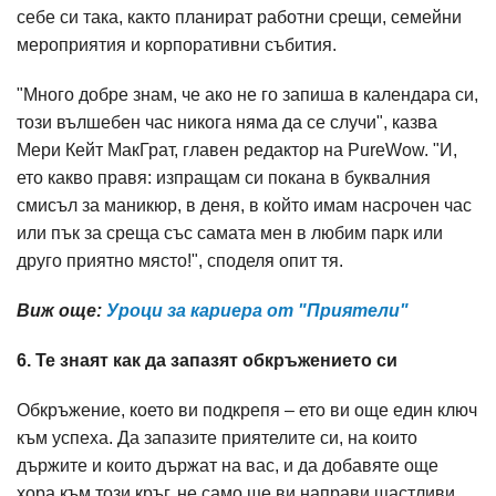
себе си така, както планират работни срещи, семейни
мероприятия и корпоративни събития.
"Много добре знам, че ако не го запиша в календара си,
този вълшебен час никога няма да се случи", казва
Мери Кейт МакГрат, главен редактор на PureWow. "И,
ето какво правя: изпращам си покана в буквалния
смисъл за маникюр, в деня, в който имам насрочен час
или пък за среща със самата мен в любим парк или
друго приятно място!", споделя опит тя.
Виж още:
Уроци за кариера от "Приятели"
6. Те знаят как да запазят обкръжението си
Обкръжение, което ви подкрепя – ето ви още един ключ
към успеха. Да запазите приятелите си, на които
държите и които държат на вас, и да добавяте още
хора към този кръг, не само ще ви направи щастливи,