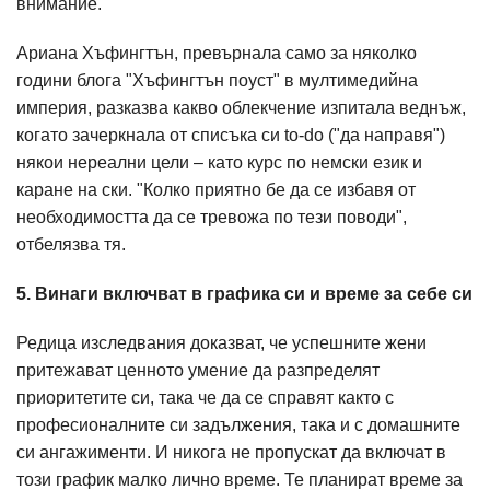
внимание.
Ариана Хъфингтън, превърнала само за няколко
години блога "Хъфингтън поуст" в мултимедийна
империя, разказва какво облекчение изпитала веднъж,
когато зачеркнала от списъка си to-do ("да направя")
някои нереални цели – като курс по немски език и
каране на ски. "Колко приятно бе да се избавя от
необходимостта да се тревожа по тези поводи",
отбелязва тя.
5. Винаги включват в графика си и време за себе си
Редица изследвания доказват, че успешните жени
притежават ценното умение да разпределят
приоритетите си, така че да се справят както с
професионалните си задължения, така и с домашните
си ангажименти. И никога не пропускат да включат в
този график малко лично време. Те планират време за