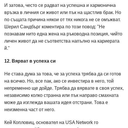
И затова, често се радват на успешна и хармонична
връзка в личния си живот или пък на щастлив брак. Но
по същата причина някои от тях никога не се омъжват.
Шерил Сандбърг коментира по този повод: "Не
познавам нито една жена на ръководна позиция, чийто
личен живот да не съответства напълно на кариерата
й."
12. Вярват в успеха си
Не става дума за това, че за успеха трябва да си готов
на всичко. Но, все пак, ако се инвестира в него, той
непременно ще дойде. Трябва да вярвате в своя успех,
независимо колко странна или пък направо смахната
може да изглежда вашата идея отстрани. Това е
неизменна част от него.
Кей Копловиц, основател на USA Network го