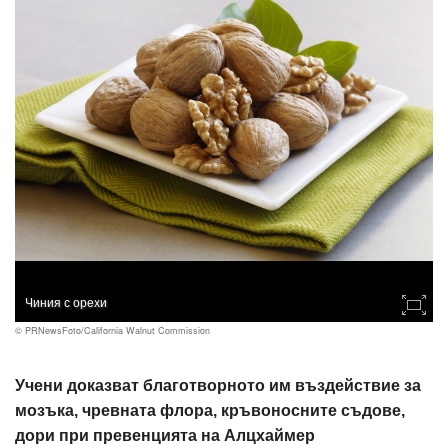
Чиния с орехи
© PRNewsFoto/California Walnut Commission
Учени доказват благотворното им въздействие за
мозъка, чревната флора, кръвоносните съдове,
дори при превенцията на Алцхаймер