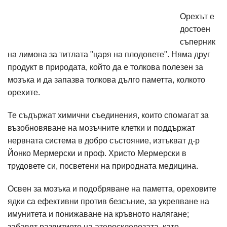
Орехът е
достоен
съперник
на лимона за титлата "царя на плодовете". Няма друг
продукт в природата, който да е толкова полезен за
мозъка и да запазва толкова дълго паметта, колкото
орехите.
Те съдържат химични съединения, които спомагат за
възобновяване на мозъчните клетки и поддържат
нервната система в добро състояние, изтъкват д-р
Йонко Мермерски и проф. Христо Мермерски в
трудовете си, посветени на природната медицина.
Освен за мозъка и подобряване на паметта, ореховите
ядки са ефективни против безсъние, за укрепване на
имунитета и понижаване на кръвното налягане;
забавят развитието на атеросклерозата, като