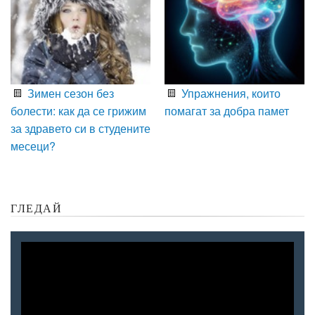
Зимен сезон без
Упражнения, които
болести: как да се грижим
помагат за добра памет
за здравето си в студените
месеци?
ГЛЕДАЙ