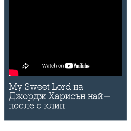
My Sweet Lord на
Джордж Харисън най-
после с клип