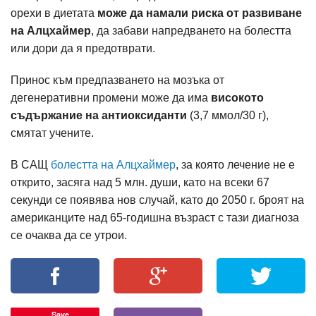
орехи в диетата
може да намали риска от развиване
на Алцхаймер
, да забави напредването на болестта
или дори да я предотврати.
Принос към предпазването на мозъка от
дегенеративни промени може да има
високото
съдържание на антиоксиданти
(3,7 ммол/30 г),
смятат учените.
В САЩ
болестта на Алцхаймер
, за която лечение не е
открито, засяга над 5 млн. души, като на всеки 67
секунди се появява нов случай, като до 2050 г. броят на
американците над 65-годишна възраст с тази диагноза
се очаква да се утрои.
Save