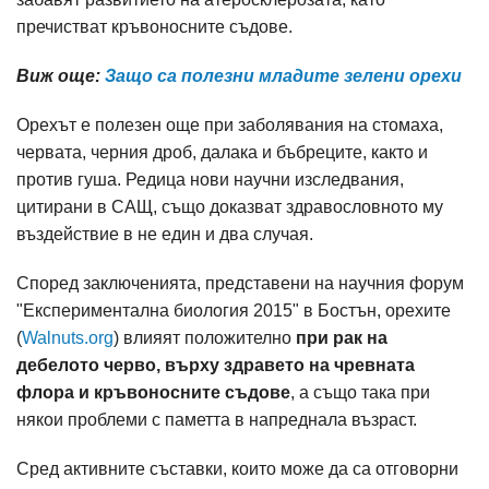
пречистват кръвоносните съдове.
Виж още:
Защо са полезни младите зелени орехи
Орехът е полезен още при заболявания на стомаха,
червата, черния дроб, далака и бъбреците, както и
против гуша. Редица нови научни изследвания,
цитирани в САЩ, също доказват здравословното му
въздействие в не един и два случая.
Според заключенията, представени на научния форум
"Експериментална биология 2015" в Бостън, орехите
(
Walnuts.org
) влияят положително
при рак на
дебелото черво, върху здравето на чревната
флора и кръвоносните съдове
, а също така при
някои проблеми с паметта в напреднала възраст.
Сред активните съставки, които може да са отговорни