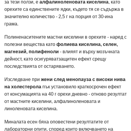
за тези ползи, е
алфалиноленовата киселина
, като
орехите са единствените ядки, където тя се съдържа в
значително количество - 2,5 г на порция от 30-ина
грама.
Полиненаситените мастни киселини в орехите - наред с
полезни вещества като
фолиева киселина, селен,
магнезий, полифеноли
- влияят и върху мозъчната
дейност, като осигуряватзащитен ефект срещу
последствията от остаряването.
Изследване при
жени след менопауза с високи нива
на холестерола
пък установило краткосрочен ефект
от консумацията на 40 г орехи дневно - отново резултат
от мастните киселини, алфалиноленовата и
линоленовата киселина.
Миналата есен бяха оповестени резултатите от
лабораторни опити, според които включването на