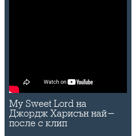
My Sweet Lord на
Джордж Харисън най-
после с клип