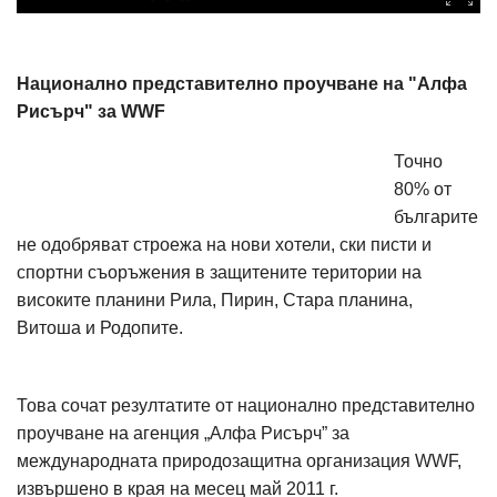
Национално представително проучване на "Алфа
Рисърч" за WWF
Точно
80% от
българите
не одобряват строежа на нови хотели, ски писти и
спортни съоръжения в защитените територии на
високите планини Рила, Пирин, Стара планина,
Витоша и Родопите.
Това сочат резултатите от национално представително
проучване на агенция „Алфа Рисърч” за
международната природозащитна организация WWF,
извършено в края на месец май 2011 г.