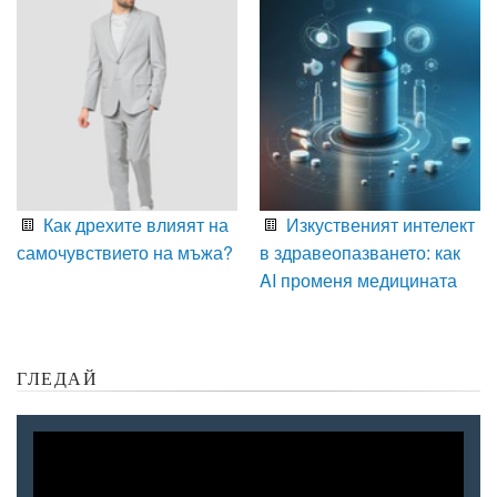
Как дрехите влияят на
Изкуственият интелект
самочувствието на мъжа?
в здравеопазването: как
AI променя медицината
ГЛЕДАЙ