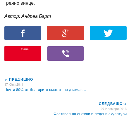
греяно винце.
Автор: Андреа Барт
Save
<<
ПРЕДИШНО
17 Юни 2011
Почти 80% от българите смятат, че държав…
СЛЕДВАЩО
>>
27 Ноември 2013
Фестивал на снежни и ледени скулптури