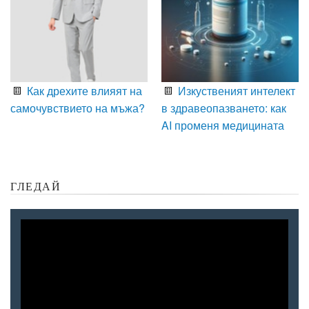
Как дрехите влияят на
Изкуственият интелект
самочувствието на мъжа?
в здравеопазването: как
AI променя медицината
ГЛЕДАЙ