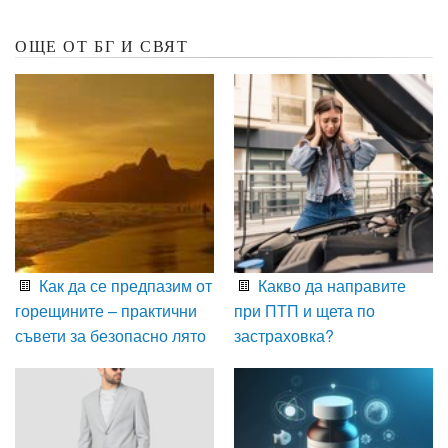
ОЩЕ ОТ БГ И СВЯТ
Как да се предпазим от
Какво да направите
горещините – практични
при ПТП и щета по
съвети за безопасно лято
застраховка?