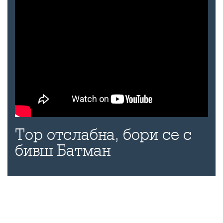
Тор отслабна, бори се с
бивш Батман