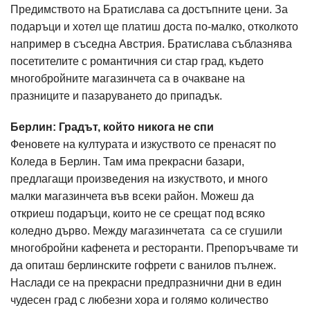
Предимството на Братислава са достъпните цени. За
подаръци и хотел ще платиш доста по-малко, отколкото
например в съседна Австрия. Братислава съблазнява
посетителите с романтичния си стар град, където
многобройните магазинчета са в очакване на
празниците и пазаруването до припадък.
Берлин: Градът, който никога не спи
Феновете на културата и изкуството се пренасят по
Коледа в Берлин. Там има прекрасни базари,
предлагащи произведения на изкуството, и много
малки магазинчета във всеки район. Можеш да
откриеш подаръци, които не се срещат под всяко
коледно дърво. Между магазинчетата са се сгушили
многобройни кафенета и ресторанти. Препоръчваме ти
да опиташ берлинските гофрети с ванилов пълнеж.
Наслади се на прекрасни предпразнични дни в един
чудесен град с любезни хора и голямо количество