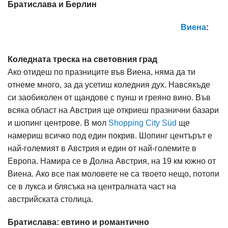
Братислава и Берлин
Виена
:
Коледната треска на световния град
Ако отидеш по празниците във Виена, няма да ти
отнеме много, за да усетиш коледния дух. Навсякъде
си заобиколен от щандове с пунш и греяно вино. Във
всяка област на Австрия ще откриеш празнични базари
и шопинг центрове. В мол
Shopping City Süd
ще
намериш всичко под един покрив. Шопинг центърът е
най-големият в Австрия и един от най-големите в
Европа. Намира се в Долна Австрия, на 19 км южно от
Виена. Ако все пак моловете не са твоето нещо, потопи
се в лукса и блясъка на централната част на
австрийската столица.
Братислава: евтино и романтично