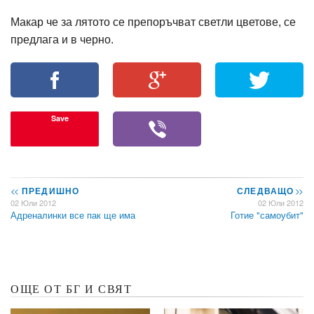
Макар че за лятото се препоръчват светли цветове, се
предлага и в черно.
Save
<<
ПРЕДИШНО
СЛЕДВАЩО
>>
02 Юли 2012
02 Юли 2012
Адреналинки все пак ще има
Готие "самоубит"
ОЩЕ ОТ БГ И СВЯТ