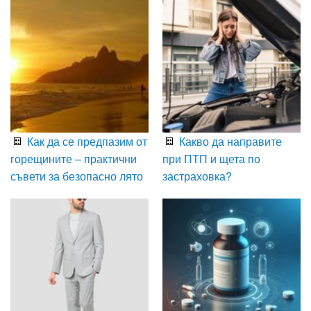
Как да се предпазим от
Какво да направите
горещините – практични
при ПТП и щета по
съвети за безопасно лято
застраховка?