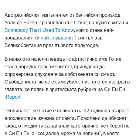
Австралийският изпълнител от белгийски произход
Уоли де Бакер, сравняван със Стинг, нашумя с хита си
Somebody That I Used To Know
, който стана най-
продаваният (и
най-слушаният
) сингъл във
Великобритания през първото полугодие.
В началото на юли певецът с артистично име Готие
стана поредната знаменитост, принудена да
опровергава слуховете за собствената си смърт.
Съобщението, че се е самоубил с пистолетен изстрел в
главата, се появи в зрителската рубрика на Си Ен Ен
iReport
.
"Новината", че Готие е починал на 32-годишна възраст,
впоследствие изчезна от сайта. Помолени да обяснят
гафа, от медията са заявили категорично, че iReport не
е Си Ен Ен, а "социална мрежа за новини", в която