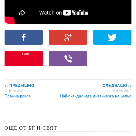
Save
<<
ПРЕДИШНО
СЛЕДВАЩО
>>
02 Юли 2012
03 Юли 2012
Плажна рокля
Най-скандалната дизайнерка на бельо
ОЩЕ ОТ БГ И СВЯТ