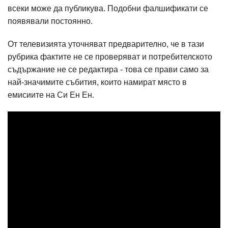
всеки може да публикува. Подобни фалшификати се
появявали постоянно.
От телевизията уточняват предварително, че в тази
рубрика фактите не се проверяват и потребителското
съдържание не се редактира - това се прави само за
най-значимите събития, които намират място в
емисиите на Си Ен Ен.