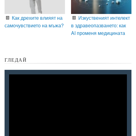
Как дрехите влияят на
Изкуственият интелект
самочувствието на мъжа?
в здравеопазването: как
AI променя медицината
ГЛЕДАЙ