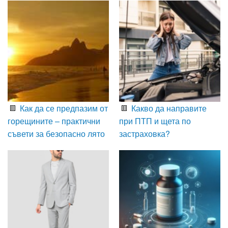
Как да се предпазим от
Какво да направите
горещините – практични
при ПТП и щета по
съвети за безопасно лято
застраховка?