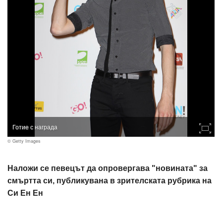
Готие с награда
© Getty Images
Наложи се певецът да опровергава "новината" за
смъртта си, публикувана в зрителската рубрика на
Си Ен Ен