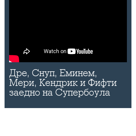
Дре, Снуп, Еминем,
Мери, Кендрик и Фифти
заедно на Супербоула