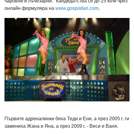
чаровни и лъчезарни." Кандидатства се до 25 юли чрез
онлайн формуляра на
www.gospodari.com
.
Първите адреналинки бяха Теди и Ени, а през 2005 г. ги
замениха Жана и Яна, а през 2009 г. - Веси и Ваня.