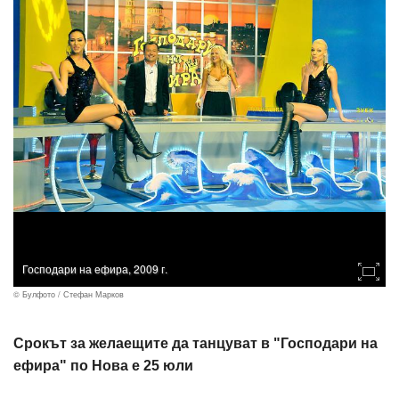
Господари на ефира, 2009 г.
© Булфото / Стефан Марков
Срокът за желаещите да танцуват в "Господари на
ефира" по Нова е 25 юли