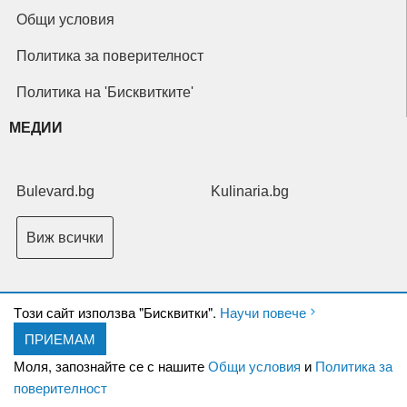
Общи условия
Политика за поверителност
Политика на 'Бисквитките'
МЕДИИ
Bulevard.bg
Kulinaria.bg
Виж всички
Tози сайт използва "Бисквитки".
Научи повече
ПРИЕМАМ
Copyright © 2026 Ксениум ООД. Всички права запазени.
Developed by
Моля, запознайте се с нашите
Общи условия
и
Политика за
XeniumCompany.com
поверителност