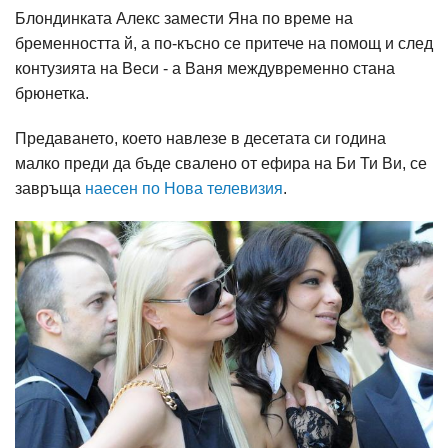
Блондинката Алекс замести Яна по време на
бременността й, а по-късно се притече на помощ и след
контузията на Веси - а Ваня междувременно стана
брюнетка.
Предаването, което навлезе в десетата си година
малко преди да бъде свалено от ефира на Би Ти Ви, се
завръща
наесен по Нова телевизия
.