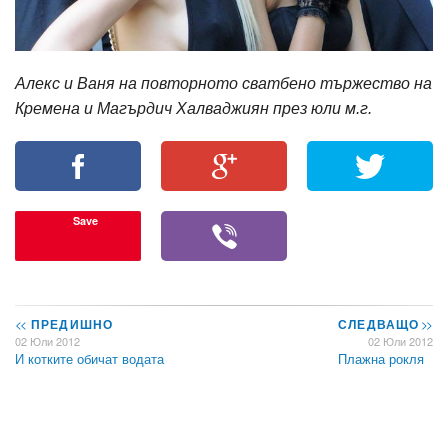
Алекс и Ваня на повторното сватбено тържество на
Кремена и Магърдич Халваджиян през юли м.г.
Save
<<
ПРЕДИШНО
СЛЕДВАЩО
>>
02 Юли 2012
02 Юли 2012
И котките обичат водата
Плажна рокля