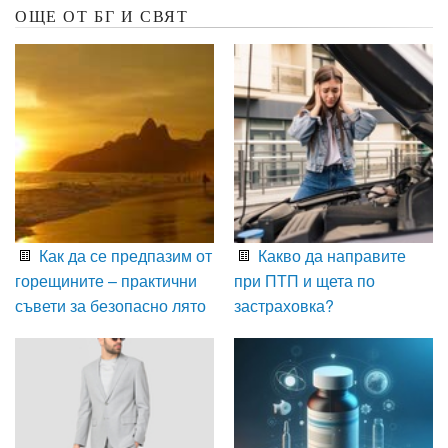
ОЩЕ ОТ БГ И СВЯТ
Как да се предпазим от
Какво да направите
горещините – практични
при ПТП и щета по
съвети за безопасно лято
застраховка?