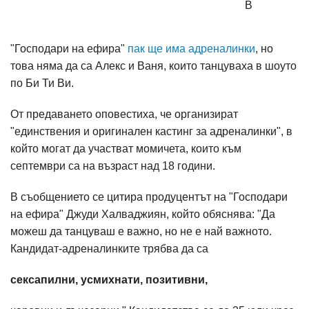
В
"Господари на ефира"
пак ще има адреналинки
, но
това няма да са Алекс и Ваня, които танцуваха в шоуто
по Би Ти Ви.
От предаването оповестиха, че организират
"единствения и оригинален кастинг за адреналинки", в
който могат да участват момичета, които към
септември са на възраст над 18 години.
В съобщението се цитира продуцентът на "Господари
на ефира" Джуди Халваджиян, който обяснява: "Да
можеш да танцуваш е важно, но не е най важното.
Кандидат-адреналинките трябва да са
сексапилни, усмихнати, позитивни,