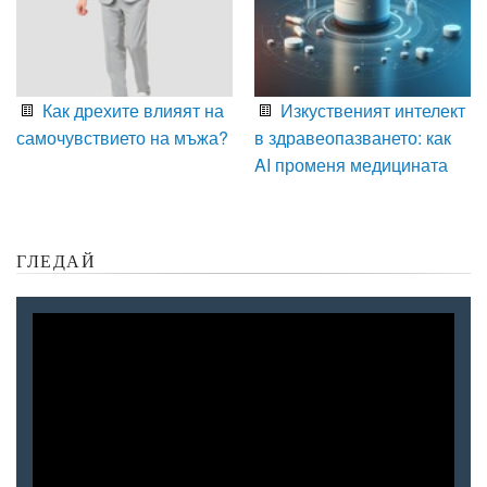
Как дрехите влияят на
Изкуственият интелект
самочувствието на мъжа?
в здравеопазването: как
AI променя медицината
ГЛЕДАЙ