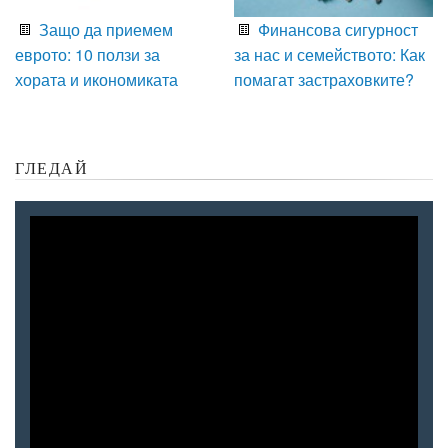
Защо да приемем
Финансова сигурност
еврото: 10 ползи за
за нас и семейството: Как
хората и икономиката
помагат застраховките?
ГЛЕДАЙ