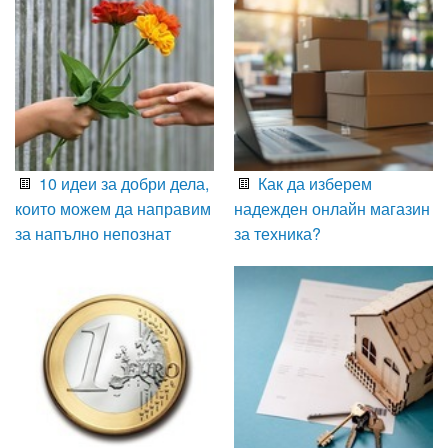
10 идеи за добри дела,
Как да изберем
които можем да направим
надежден онлайн магазин
за напълно непознат
за техника?