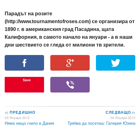
Парадът на розите
(http://www.tournamentofroses.com) се организира от
1890 г. в американския град Пасадина, щата
Калифорния, в самото начало на януари - а в наши
дни шествието се гледа от милиони тв зрители.
Save
<<
ПРЕДИШНО
СЛЕДВАЩО
>>
03 Януари 2012
04 Януари 2012
Няма нищо гнило в Дания
Трябва да посетиш: Галерия Юзина