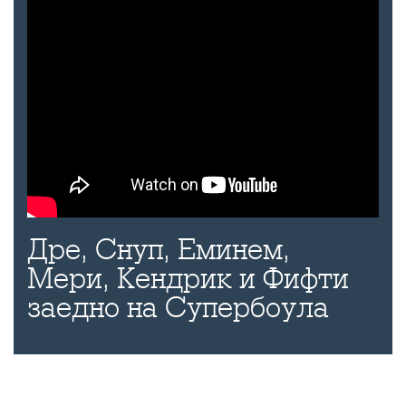
Дре, Снуп, Еминем,
Мери, Кендрик и Фифти
заедно на Супербоула