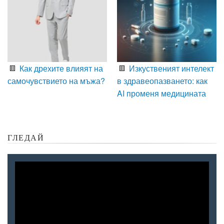
Как дрехите влияят на
Изкуственият интелект
самочувствието на мъжа?
в здравеопазването: как
AI променя медицината
ГЛЕДАЙ