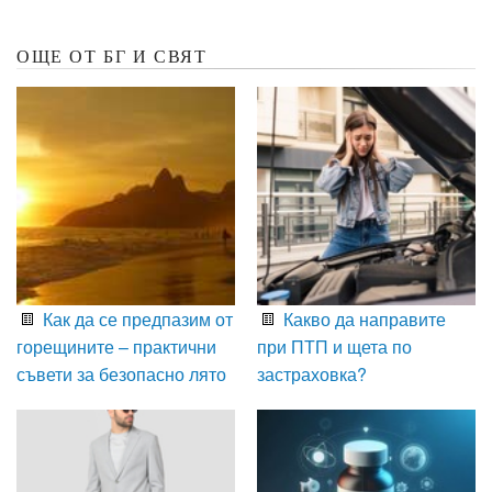
ОЩЕ ОТ БГ И СВЯТ
Как да се предпазим от
Какво да направите
горещините – практични
при ПТП и щета по
съвети за безопасно лято
застраховка?