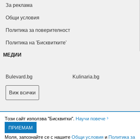
За реклама
Общи условия
Политика за поверителност
Политика на 'Бисквитките'
МЕДИИ
Bulevard.bg
Kulinaria.bg
Виж всички
Tози сайт използва "Бисквитки".
Научи повече
ПРИЕМАМ
Copyright © 2026 Ксениум ООД. Всички права запазени.
Developed by
Моля, запознайте се с нашите
Общи условия
и
Политика за
XeniumCompany.com