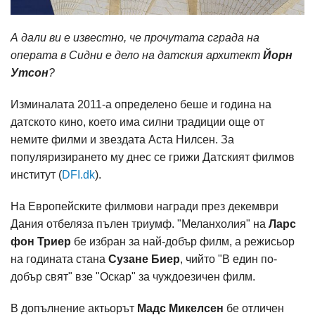
А дали ви е известно, че прочутата сграда на
операта в Сидни е дело на датския архитект
Йорн
Утсон
?
Изминалата 2011-а определено беше и година на
датското кино, което има силни традиции още от
немите филми и звездата Аста Нилсен. За
популяризирането му днес се грижи Датският филмов
институт (
DFI.dk
).
На Европейските филмови награди през декември
Дания отбеляза пълен триумф. "Меланхолия" на
Ларс
фон Триер
бе избран за най-добър филм, а режисьор
на годината стана
Сузане Биер
, чийто "В един по-
добър свят" взе "Оскар" за чуждоезичен филм.
В допълнение актьорът
Мадс Микелсен
бе отличен