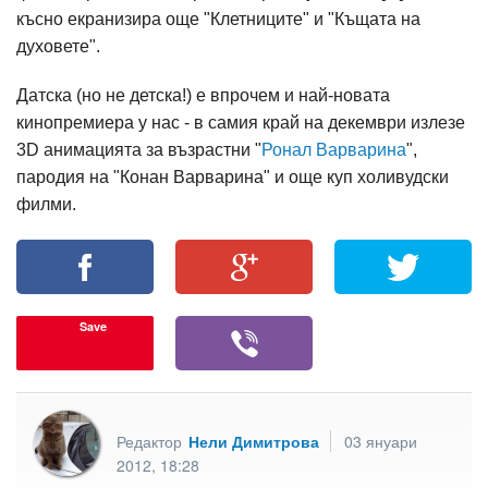
късно екранизира още "Клетниците" и "Къщата на
духовете".
Датска (но не детска!) е впрочем и най-новата
кинопремиера у нас - в самия край на декември излезе
3D анимацията за възрастни "
Ронал Варварина
",
пародия на "Конан Варварина" и още куп холивудски
филми.
Save
Редактор
Нели Димитрова
03 януари
2012, 18:28