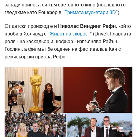
заради приноса си към световното кино (последно го
гледахме като Рошфор в "
Тримата мускетари 3D
").
От датски произход е и
Николас Виндинг Рефн
, който
проби в Холивуд с "
Живот на скорост
" (Drive). Главната
роля - на каскадьор и шофьор - изпълнява Райън
Гослинг, а филмът бе оценен на фестивала в Кан с
режисьорски приз за Рефн.