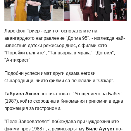
Ларс фон Триер - един от основателите на
авангардното направление "Догма 95", - изглежда най-
известния датски режисьор днес, с филми като
"Порейки вълните", "Танцьорка в мрака", "Догвил",
"Антихрист".
Подобни успехи имат други двама негови
сънародници, чиито филми са печелили и "Оскар".
Габриел Аксел
постига това с "Угощението на Бабет"
(1987), който скорошната Киномания припомни в една
прожекция за гастрономи.
"Пеле Завоевателят" побеждава при чуждоезичните
филми през 1988 г., а режисьорът му
Биле Аугуст
по-