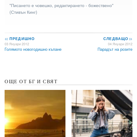
"Писането е човешко, редактирането - божествено"
(Стивън Кинг)
<<
ПРЕДИШНО
СЛЕДВАЩО
>>
03 Януари 2012
04 Януари 2012
Голямото новогодишно къпане
Парадът на розите
ОЩЕ ОТ БГ И СВЯТ