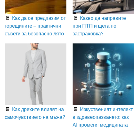
Как да се предпазим от
Какво да направите
горещините – практични
при ПТП и щета по
съвети за безопасно лято
застраховка?
Как дрехите влияят на
Изкуственият интелект
самочувствието на мъжа?
в здравеопазването: как
AI променя медицината