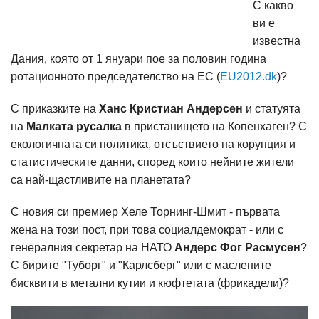
С какво
ви е
известна
Дания, която от 1 януари пое за половин година
ротационното председателство на ЕС (
EU2012.dk
)?
С приказките на
Ханс Кристиан Андерсен
и статуята
на
Малката русалка
в пристанището на Копенхаген? С
екологичната си политика, отсъствието на корупция и
статистическите данни, според които нейните жители
са най-щастливите на планетата?
С новия си премиер Хеле Торнинг-Шмит - първата
жена на този пост, при това социалдемократ - или с
генералния секретар на НАТО
Андерс Фог Расмусен
?
С бирите "Туборг" и "Карлсберг" или с маслените
бисквити в метални кутии и кюфтетата (фрикадели)?