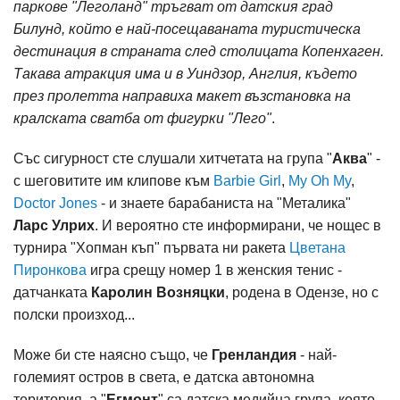
паркове "Леголанд" тръгват от датския град
Билунд, който е най-посещаваната туристическа
дестинация в страната след столицата Копенхаген.
Такава атракция има и в Уиндзор, Англия, където
през пролетта направиха макет възстановка на
кралската сватба от фигурки "Лего"
.
Със сигурност сте слушали хитчетата на група "
Аква
" -
с шеговитите им клипове към
Barbie Girl
,
My Oh My
,
Doctor Jones
- и знаете барабаниста на "Металика"
Ларс Улрих
. И вероятно сте информирани, че нощес в
турнира "Хопман къп" първата ни ракета
Цветана
Пиронкова
игра срещу номер 1 в женския тенис -
датчанката
Каролин Возняцки
, родена в Одензе, но с
полски произход...
Може би сте наясно също, че
Гренландия
- най-
големият остров в света, е датска автономна
територия, а "
Егмонт
" са датска медийна група, която