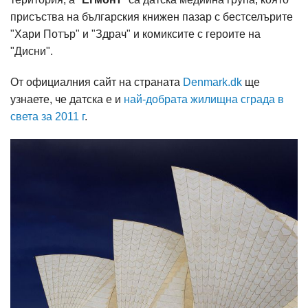
присъства на българския книжен пазар с бестселърите
"Хари Потър" и "Здрач" и комиксите с героите на
"Дисни".
От официалния сайт на страната
Denmark.dk
ще
узнаете, че датска е и
най-добрата жилищна сграда в
света за 2011 г
.