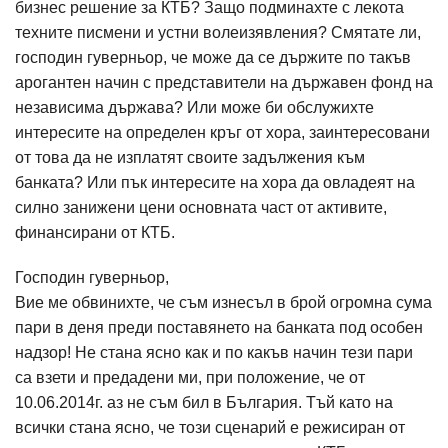
бизнес решение за КТБ? Защо подминахте с лекота
техните писмени и устни волеизявления? Смятате ли,
господин гуверньор, че може да се държите по такъв
арогантен начин с представители на държавен фонд на
независима държава? Или може би обслужихте
интересите на определен кръг от хора, заинтересовани
от това да не изплатят своите задължения към
банката? Или пък интересите на хора да овладеят на
силно занижени цени основната част от активите,
финансирани от КТБ.
Господин гуверньор,
Вие ме обвинихте, че съм изнесъл в брой огромна сума
пари в деня преди поставянето на банката под особен
надзор! Не стана ясно как и по какъв начин тези пари
са взети и предадени ми, при положение, че от
10.06.2014г. аз не съм бил в България. Тъй като на
всички стана ясно, че този сценарий е режисиран от