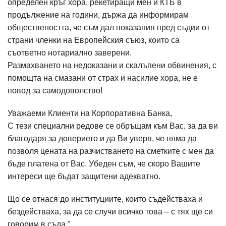
определен кръг хора, рекетиращи мен и КТБ в
продължение на години, държа да информирам
обществеността, че съм дал показания пред съдии от
страни членки на Европейския съюз, които са
съответно нотариално заверени.
Размахването на недоказани и скалъпени обвинения, с
помощта на смазани от страх и насилие хора, не е
повод за самодоволство!
Уважаеми Клиенти на Корпоративна Банка,
С тези специални редове се обръщам към Вас, за да ви
благодаря за доверието и да Ви уверя, че няма да
позволя цената на разчистването на сметките с мен да
бъде платена от Вас. Убеден съм, че скоро Вашите
интереси ще бъдат защитени адекватно.
Що се отнася до институциите, които съдействаха и
бездействаха, за да се случи всичко това – с тях ще си
говорим в съда."