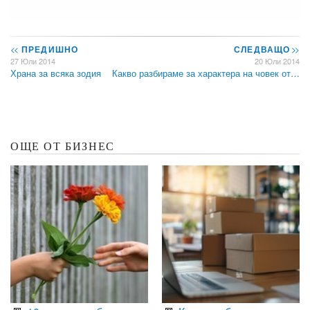
<<
ПРЕДИШНО
СЛЕДВАЩО
>>
27 Юли 2014
20 Юли 2014
Храна за всяка зодия
Какво разбираме за характера на човек от…
ОЩЕ ОТ БИЗНЕС