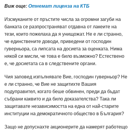
Виж още:
Отнемат лиценза на КТБ
Изсмуканите от пръстите числа за огромни загуби на
банката се разпространяват отдавна от лакеите на
тези, които пожелаха да я унищожат. Не е ли странно,
че единствените доводи, приведени от господин
гуверньора, са липсата на досиета за оценката. Нима
някой си мисли, че това е било възможно? Естествено
е, че досиетата са в следствените органи.
Чия заповед изпълнявате Вие, господин гуверньор? Не
е ли странно, че Вие не защитихте Вашия
подуправител, когато беше обвинен, преди да бъдат
събрани каквито и да било доказателства? Така ли
защитавате независимостта на една от най-старите
институции на демократичното общество в България?
Защо не допуснахте акционерите да намерят работещо