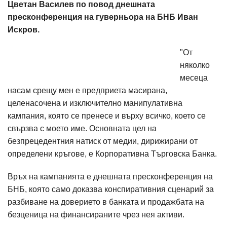
Цветан Василев по повод днешната
пресконференция на гуверньора на БНБ Иван
Искров.
"От
няколко
месеца
насам срещу мен е предприета масирана,
целенасочена и изключително манипулативна
кампания, която се пренесе и върху всичко, което се
свързва с моето име. Основната цел на
безпрецедентния натиск от медии, дирижирани от
определени кръгове, е Корпоративна Търговска Банка.
Връх на кампанията е днешната пресконференция на
БНБ, която само доказва конспиративния сценарий за
разбиване на доверието в банката и продажбата на
безценица на финансираните чрез нея активи.