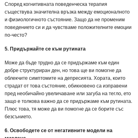
Според когнитивната поведенческа терапия
съществува значителна връзка между емоционалното
и физиологичното състояние. Защо да не променим
поведението си и да чувстваме положителните емоции
по-често?
5. Придържайте се към рутината
Може да бъде трудно да се придържаме към един
добре структуриран ден, но това ще ви помогне да
облекчите симптомите на депресията. Хората, които
страдат от това състояние, обикновено са изправени
пред необичайно увеличаване или загуба на тегло, ето
защо е толкова важно да се придържаме към рутината.
Плюс това, тя може да ви помогне да се борите със
безсънието.
6. Освободете се от негативните модели на