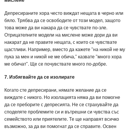
мислене
Депресираните хора често виждат нещата в черно или
бяло. Трябва да се освободите от този модел, защото
това може да ви накара да се чувствате по-зле.
Отрицателните модели на мислене може дори да ви
накарат да не правите нещата, с които се чувствате
щастливи. Например, вместо да кажете "на никой не му
пука за мен и никой не ме обича," казвате "много хора
ме обичат". Ще се почувствате много по-добре.
7. Избягвайте да се изолирате
Когато сте депресирани, нямате желание да се
виждате с никого. Но изолацията няма да ви помогне
да се преборите с депресията. Не се страхувайте да
споделяте проблемите си и вътрешни си чувства със
семейството или приятелите. Те ще направят всичко
възможно, за да ви помогнат да се справите. Освен