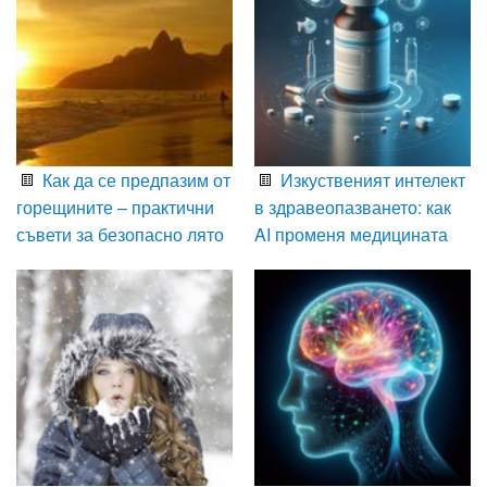
Как да се предпазим от
Изкуственият интелект
горещините – практични
в здравеопазването: как
съвети за безопасно лято
AI променя медицината