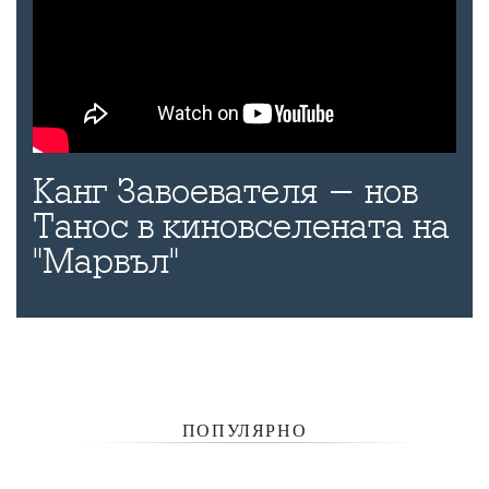
Канг Завоевателя - нов
Танос в киновселената на
"Марвъл"
ПОПУЛЯРНО