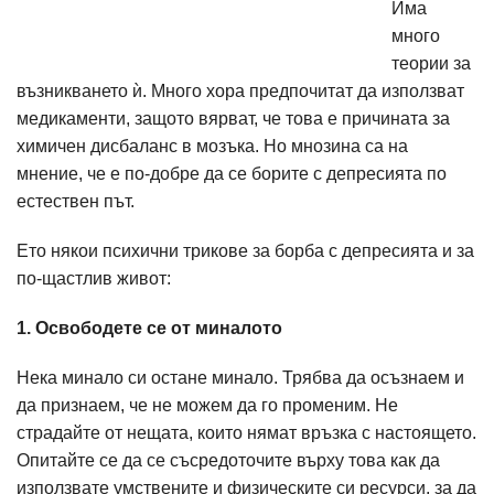
Има
много
теории за
възникването ѝ. Много хора предпочитат да използват
медикаменти, защото вярват, че това е причината за
химичен дисбаланс в мозъка. Но мнозина са на
мнение, че е по-добре да се борите с депресията по
естествен път.
Ето някои психични трикове за борба с депресията и за
по-щастлив живот:
1. Освободете се от миналото
Нека минало си остане минало. Трябва да осъзнаем и
да признаем, че не можем да го променим. Не
страдайте от нещата, които нямат връзка с настоящето.
Опитайте се да се съсредоточите върху това как да
използвате умствените и физическите си ресурси, за да