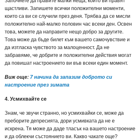
Започнете да правите малки неща, които ви правят
щастливи. Запишете всички положителни моменти,
които са ви се случили през деня. Трябва да се мисли
положително най-малко половин час всеки ден. Освен
това, можете да направите нещо добро за другите.
Това може да бъде билет към вашето самочувствие и
да изтласка чувството за малоценност. Да не
забравяме, че добрите и положителни действия могат
да повишат настроението ви във всеки един момент.
Виж още:
7 начина да запазим доброто си
настроение през зимата
4. Усмихвайте се
Знам, че звучи странно, но усмихвайки се, може да
преборите депресията, дори усмивката да не е
искрена. Тя може да даде тласък на вашето настроение
и да облекчи състоянието ви. Какво чакате още?